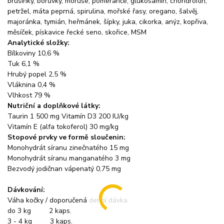
brusinky, borůvky, moruše, pomeranče, glukosamin, chondroitin,
petržel, máta peprná, spirulina, mořské řasy, oregano, šalvěj,
majoránka, tymián, heřmánek, šípky, juka, cikorka, anýz, kopřiva,
měsíček, pískavice řecké seno, skořice, MSM
Analytické složky:
Bílkoviny 10,6 %
Tuk 6,1 %
Hrubý popel 2,5 %
Vláknina 0,4 %
Vlhkost 79 %
Nutriční a doplňkové látky:
Taurin 1 500 mg Vitamín D3 200 IU/kg
Vitamín E (alfa tokoferol) 30 mg/kg
Stopové prvky ve formě sloučenin:
Monohydrát síranu zinečnatého 15 mg
Monohydrát síranu manganatého 3 mg
Bezvodý jodičnan vápenatý 0,75 mg
Dávkování:
Váha kočky / doporučená denní dávka
do 3 kg 2 kaps.
3 - 4 kg 3 kaps.