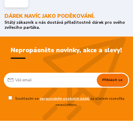
DÁREK NAVÍC JAKO PODĚKOVÁNÍ.
Stálý zákazník u nás dostává příležitostně dárek pro svého
zvířecího parťáka.
Nepropásněte novinky, akce a slevy!
Přihlásit se
Souhlasím se
zpracováním osobních údajů
za účelem rozesílky
newsletteru.