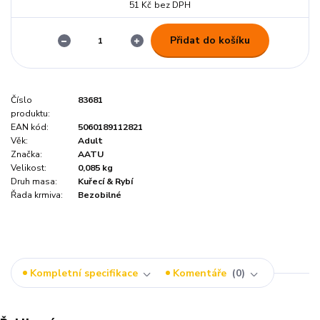
51 Kč
bez DPH
Přidat do košíku
Číslo
83681
produktu:
EAN kód:
5060189112821
Věk:
Adult
Značka:
AATU
Velikost:
0,085 kg
Druh masa:
Kuřecí & Rybí
Řada krmiva:
Bezobilné
Kompletní specifikace
Komentáře
0