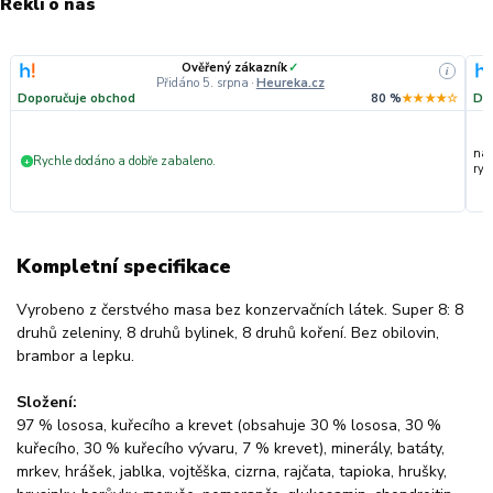
Řekli o nás
Ověřený zákazník
✓
i
Přidáno 5. srpna
·
Heureka.cz
Doporučuje obchod
80 %
★★★★☆
Do
nak
Rychle dodáno a dobře zabaleno.
+
ryc
Kompletní specifikace
Vyrobeno z čerstvého masa bez konzervačních látek. Super 8: 8
druhů zeleniny, 8 druhů bylinek, 8 druhů koření. Bez obilovin,
brambor a lepku.
Složení:
97 % lososa, kuřecího a krevet (obsahuje 30 % lososa, 30 %
kuřecího, 30 % kuřecího vývaru, 7 % krevet), minerály, batáty,
mrkev, hrášek, jablka, vojtěška, cizrna, rajčata, tapioka, hrušky,