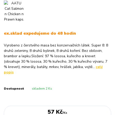
ex.sklad expedujeme do 48 hodin
Vyrobeno z čerstvého masa bez konzervačních látek. Super 8: 8
druhů zeleniny, 8 druhů bylinek, 8 druhů koření. Bez obilovin,
brambor a lepku.Složení: 97 % lososa, kuřecího a krevet
(obsahuje 30 % lososa, 30 % kuřecího, 30 % kuřecího vývaru, 7
% krevet), minerály, batáty, mrkev, hrášek, jablka, vojtě...
celý
popis
Dostupnost
skladem 2 Ks
57 Kč
/
Ks