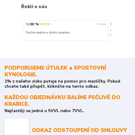
Řekli o nás
80 %
100 %
★★★★☆
★★★
5. srpna
nakupuji opakovan
Rychle dodáno a dobře zabaleno.
o stavu objednávky
PODPORUJEME ÚTULEK a SPORTOVNÍ
KYNOLOGIE.
1% z našeho zisku putuje na pomoc pro mazlíčky. Pokud
chcete také přispět, klikněte na tento odkaz.
KAŽDOU OBJEDNÁVKU BALÍME PEČLIVĚ DO
KRABICE.
Nejčastěji se jedná o 5VVL nebo 7VVL.
ODKAZ ODSTOUPENÍ OD SMLOUVY