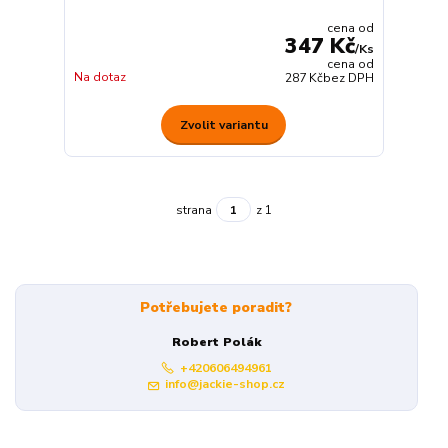
cena od
347 Kč
/
Ks
cena od
Na dotaz
287 Kč
bez DPH
Zvolit variantu
strana
z 1
Potřebujete poradit?
Robert Polák
+420606494961
info@jackie-shop.cz