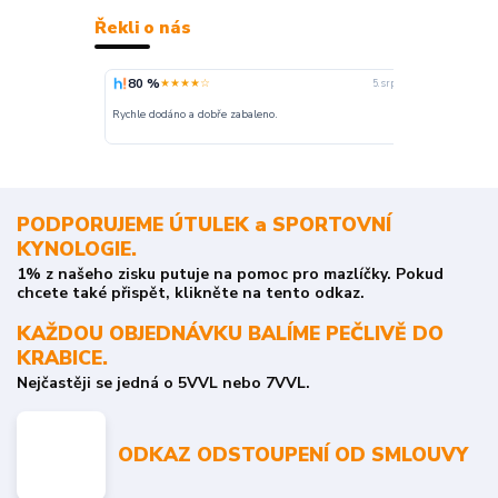
Řekli o nás
80 %
100 %
★★★★☆
★
5. srpna
nakupuji opak
Rychle dodáno a dobře zabaleno.
o stavu objedn
PODPORUJEME ÚTULEK a SPORTOVNÍ
KYNOLOGIE.
1% z našeho zisku putuje na pomoc pro mazlíčky. Pokud
chcete také přispět, klikněte na tento odkaz.
KAŽDOU OBJEDNÁVKU BALÍME PEČLIVĚ DO
KRABICE.
Nejčastěji se jedná o 5VVL nebo 7VVL.
ODKAZ ODSTOUPENÍ OD SMLOUVY