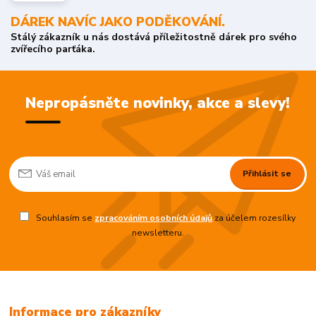
DÁREK NAVÍC JAKO PODĚKOVÁNÍ.
Stálý zákazník u nás dostává příležitostně dárek pro svého
zvířecího parťáka.
Nepropásněte novinky, akce a slevy!
Přihlásit se
Souhlasím se
zpracováním osobních údajů
za účelem rozesílky
newsletteru.
Informace pro zákazníky