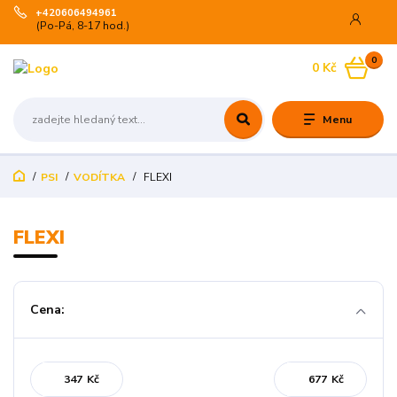
+420606494961
(Po-Pá, 8-17 hod.)
0
0 Kč
Menu
PSI
VODÍTKA
FLEXI
FLEXI
Cena:
Kč
Kč