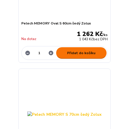
Pelech MEMORY Oval S 60cm šedý Zolux
1 262 Kč
/
ks
Na dotaz
1 043 Kč
bez DPH
Přidat do košíku