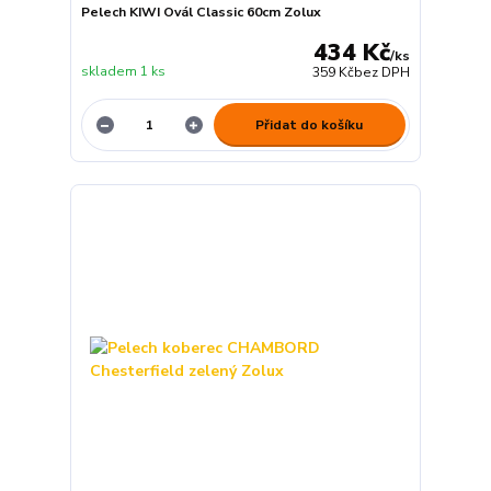
Pelech KIWI Ovál Classic 60cm Zolux
434 Kč
/
ks
skladem 1 ks
359 Kč
bez DPH
Přidat do košíku