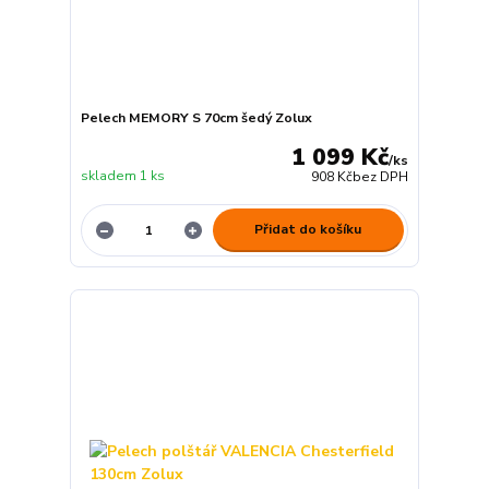
Pelech MEMORY S 70cm šedý Zolux
1 099 Kč
/
ks
skladem 1 ks
908 Kč
bez DPH
Přidat do košíku