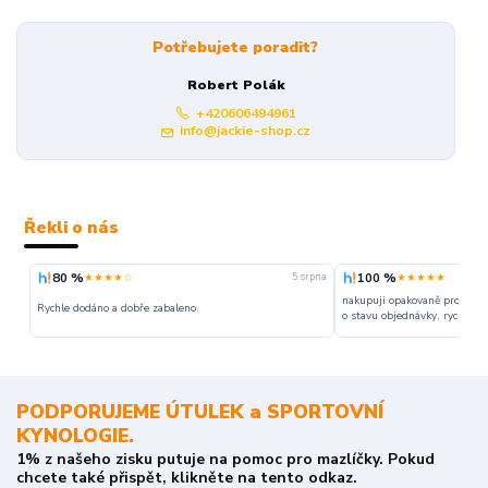
Potřebujete poradit?
Robert Polák
+420606494961
info@jackie-shop.cz
Řekli o nás
80 %
100 %
★★★★☆
★★★★★
5. srpna
nakupuji opakovaně pro napr
Rychle dodáno a dobře zabaleno.
o stavu objednávky, rychlost d
PODPORUJEME ÚTULEK a SPORTOVNÍ
KYNOLOGIE.
1% z našeho zisku putuje na pomoc pro mazlíčky. Pokud
chcete také přispět, klikněte na tento odkaz.