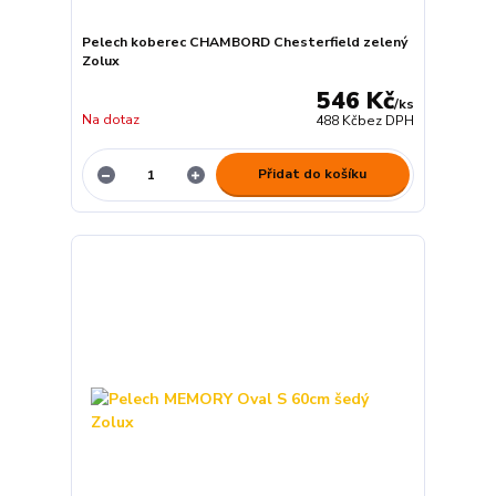
Pelech koberec CHAMBORD Chesterfield zelený
Zolux
546 Kč
/
ks
Na dotaz
488 Kč
bez DPH
Přidat do košíku