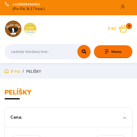
+420606494961
(Po-Pá, 8-17 hod.)
0
0 Kč
Menu
PSI
PELÍŠKY
PELÍŠKY
Cena: