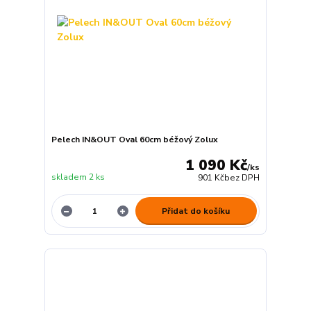
Pelech IN&OUT Oval 60cm béžový Zolux
1 090 Kč
/
ks
skladem 2 ks
901 Kč
bez DPH
Přidat do košíku