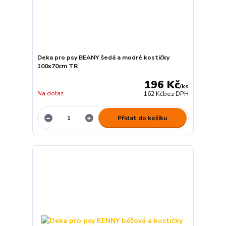
Deka pro psy BEANY šedá a modré kostičky
100x70cm TR
196 Kč
/
ks
Na dotaz
162 Kč
bez DPH
Přidat do košíku