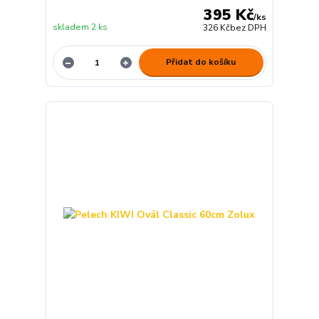
395 Kč
/
ks
skladem 2 ks
326 Kč
bez DPH
Přidat do košíku