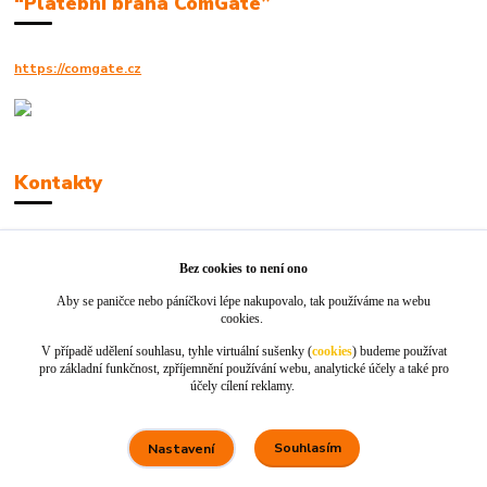
“Platební brána ComGate”
https://comgate.cz
Kontakty
Robert Polák
+420606494961
Bez cookies to není ono
Aby se paničce nebo páníčkovi lépe nakupovalo, tak používáme na webu
info@jackie-shop.cz
cookies.
V případě udělení souhlasu, tyhle virtuální sušenky (
cookies
) budeme používat
pro základní funkčnost, zpříjemnění používání webu, analytické účely a také pro
účely cílení reklamy.
Souhlasím
Nastavení
Vytvořeno na
Eshop-rychle.cz