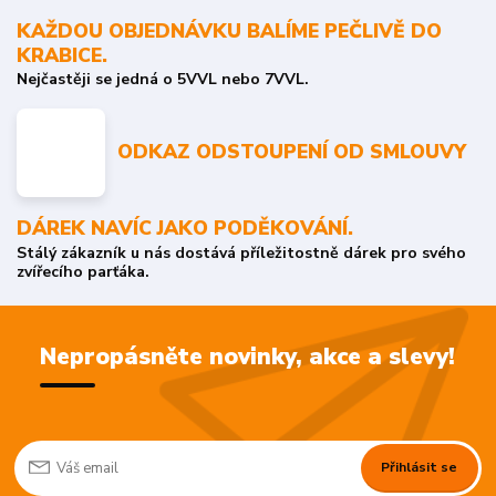
KAŽDOU OBJEDNÁVKU BALÍME PEČLIVĚ DO
KRABICE.
Nejčastěji se jedná o 5VVL nebo 7VVL.
ODKAZ ODSTOUPENÍ OD SMLOUVY
DÁREK NAVÍC JAKO PODĚKOVÁNÍ.
Stálý zákazník u nás dostává příležitostně dárek pro svého
zvířecího parťáka.
Nepropásněte novinky, akce a slevy!
Přihlásit se