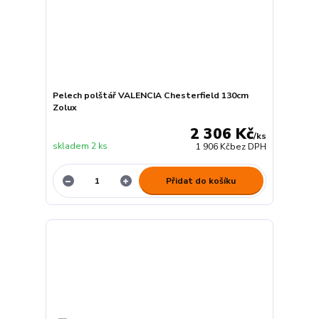
Pelech polštář VALENCIA Chesterfield 130cm
Zolux
2 306 Kč
/
ks
skladem 2 ks
1 906 Kč
bez DPH
Přidat do košíku