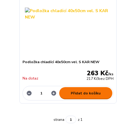
Podložka chladící 40x50cm vel. S KAR NEW
263 Kč
/
ks
Na dotaz
217 Kč
bez DPH
Přidat do košíku
strana
z 1