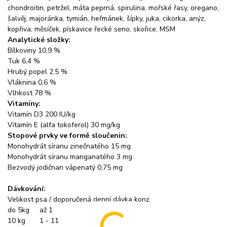
chondroitin, petržel, máta peprná, spirulina, mořské řasy, oregano,
šalvěj, majoránka, tymián, heřmánek, šípky, juka, cikorka, anýz,
kopřiva, měsíček, pískavice řecké seno, skořice, MSM
Analytické složky:
Bílkoviny 10,9 %
Tuk 6,4 %
Hrubý popel 2,5 %
Vláknina 0,6 %
Vlhkost 78 %
Vitamíny:
Vitamín D3 200 IU/kg
Vitamín E (alfa tokoferol) 30 mg/kg
Stopové prvky ve formě sloučenin:
Monohydrát síranu zinečnatého 15 mg
Monohydrát síranu manganatého 3 mg
Bezvodý jodičnan vápenatý 0,75 mg
Dávkování:
Velikost psa / doporučená denní dávka konz.
do 5kg až 1
10 kg 1 - 11