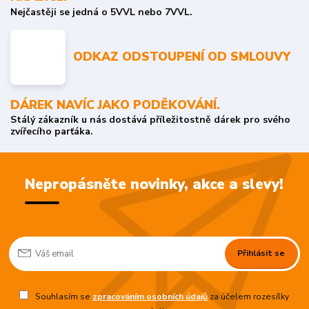
Nejčastěji se jedná o 5VVL nebo 7VVL.
ODKAZ ODSTOUPENÍ OD SMLOUVY
DÁREK NAVÍC JAKO PODĚKOVÁNÍ.
Stálý zákazník u nás dostává příležitostně dárek pro svého
zvířecího parťáka.
Nepropásněte novinky, akce a slevy!
Přihlásit se
Souhlasím se
zpracováním osobních údajů
za účelem rozesílky