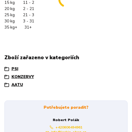
15 kg 11 - 2
20 kg 2 - 21
25 kg 21 - 3
30 kg 3 - 31
35 kg+ 31+
Zboží zařazeno v kategoriích
PSI
KONZERVY
AATU
Potřebujete poradit?
Robert Polák
+420606494961