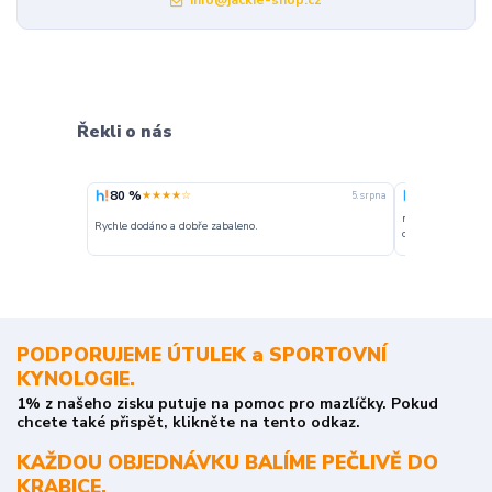
info@jackie-shop.cz
Řekli o nás
80 %
100 %
★★★★☆
★★★
5. srpna
nakupuji opakovan
Rychle dodáno a dobře zabaleno.
o stavu objednávky
PODPORUJEME ÚTULEK a SPORTOVNÍ
KYNOLOGIE.
1% z našeho zisku putuje na pomoc pro mazlíčky. Pokud
chcete také přispět, klikněte na tento odkaz.
KAŽDOU OBJEDNÁVKU BALÍME PEČLIVĚ DO
KRABICE.