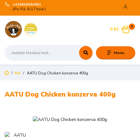
+420606494961
(Po-Pá, 8-17 hod.)
0
0 Kč
Menu
PSI
AATU Dog Chicken konzerva 400g
AATU Dog Chicken konzerva 400g