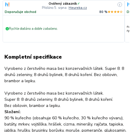
Ověřený zákazník
✓
i
Přidáno 5. srpna
·
Heureka.cz
Doporučuje obchod
80 %
★★★★☆
Do
nak
Rychle dodáno a dobře zabaleno.
+
ryc
Kompletní specifikace
Vyrobeno z čerstvého masa bez konzervačních látek. Super 8: 8
druhů zeleniny, 8 druhů bylinek, 8 druhů koření. Bez obilovin,
brambor a lepku.
Vyrobeno z čerstvého masa bez konzervačních látek.
Super 8: 8 druhů zeleniny, 8 druhů bylinek, 8 druhů koření.
Bez obilovin, brambor a lepku.
Složení:
90 % kuřecího (obsahuje 60 % kuřecího, 30 % kuřecího vývaru),
batáty, mrkev, vojtěška, hrášek, cizrna, minerály, rajčata, tapioka,
jablka, hrušky, brusinky, borůvky, moruše, pomeranče, glukosamin,