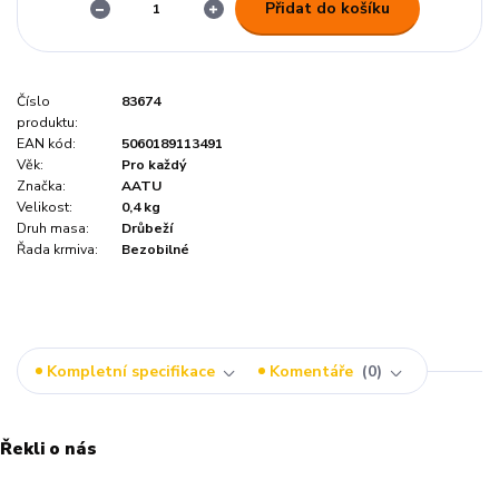
Přidat do košíku
Číslo
83674
produktu:
EAN kód:
5060189113491
Věk:
Pro každý
Značka:
AATU
Velikost:
0,4 kg
Druh masa:
Drůbeží
Řada krmiva:
Bezobilné
Kompletní specifikace
Komentáře
0
Řekli o nás