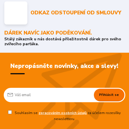
ODKAZ ODSTOUPENÍ OD SMLOUVY
DÁREK NAVÍC JAKO PODĚKOVÁNÍ.
Stálý zákazník u nás dostává příležitostně dárek pro svého
zvířecího parťáka.
Nepropásněte novinky, akce a slevy!
Přihlásit se
Souhlasím se
zpracováním osobních údajů
za účelem rozesílky
newsletteru.