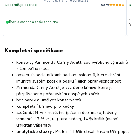
Přidáno 5. srpna
·
Heureka.cz
Doporučuje obchod
80 %
★★★★☆
Do
nak
Rychle dodáno a dobře zabaleno.
+
ryc
Kompletní specifikace
konzervy
Animonda Carny Adult
jsou vyrobeny výhradně
z čerstvého masa
obsahují speciální kombinaci antioxidantů, které chrání
imunitní systém koček a posilují jejich obranyschopnost
Animonda Carny Adult je vyvážené krmivo, které je
přizpůsobeno požadavkům dospělých koček
bez barviv a umělých konzervantů
kompletní krmivo pro kočky
složení:
34 % z hovězího (plíce, srdce, maso, ledviny,
vemeno), 17 % krůta (játra, srdce), 14 % králík (maso),
uhličitan vápenatý
analytické složky :
Protein 11,5%, obsah tuku 6,5%, popel