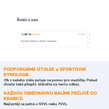
Řekli o nás
80 %
100 %
★★★★☆
★★★
5. srpna
nakupuji opakovan
Rychle dodáno a dobře zabaleno.
o stavu objednávky
PODPORUJEME ÚTULEK a SPORTOVNÍ
KYNOLOGIE.
1% z našeho zisku putuje na pomoc pro mazlíčky. Pokud
chcete také přispět, klikněte na tento odkaz.
KAŽDOU OBJEDNÁVKU BALÍME PEČLIVĚ DO
KRABICE.
Nejčastěji se jedná o 5VVL nebo 7VVL.