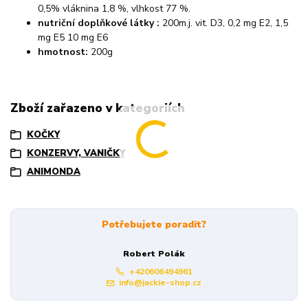
0,5% vláknina 1,8 %, vlhkost 77 %.
nutriční doplňkové látky :
200m.j. vit. D3, 0,2 mg E2, 1,5
mg E5 10 mg E6
hmotnost:
200g
Zboží zařazeno v kategoriích
KOČKY
KONZERVY, VANIČKY
ANIMONDA
Potřebujete poradit?
Robert Polák
+420606494961
info@jackie-shop.cz