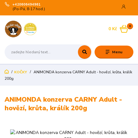
+420606494961
(Po-Pá, 8-17 hod.)
0
0 Kč
Menu
KOČKY
ANIMONDA konzerva CARNY Adult - hovězí, krůta, králík
200g
ANIMONDA konzerva CARNY Adult -
hovězí, krůta, králík 200g