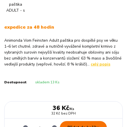
expedice za 48 hodin
Animonda Vom Feinsten Adult paštika pro dospělé psy ve věku
1–6 let chutné, zdravé a nutričně vyvážené kompletní krmivo z
vybraných surovin nejvyšší kvality neobsahuje obiloviny ani sóju
bez umělých barviv a konzervantů složení: 63 % maso a živočišné
vedlejší produkty (vepřové, hovězí, 8 % králičí)...
celý popis
Dostupnost
skladem 13 Ks
36 Kč
/
Ks
32 Kč
bez DPH