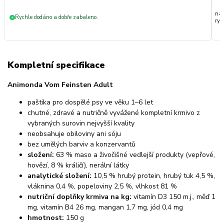
nak
Rychle dodáno a dobře zabaleno.
+
ryc
Kompletní specifikace
Animonda Vom Feinsten Adult
paštika pro dospělé psy ve věku 1–6 let
chutné, zdravé a nutričně vyvážené kompletní krmivo z
vybraných surovin nejvyšší kvality
neobsahuje obiloviny ani sóju
bez umělých barviv a konzervantů
složení:
63 % maso a živočišné vedlejší produkty (vepřové,
hovězí, 8 % králičí), nerální látky
analytické složení:
10,5 % hrubý protein, hrubý tuk 4,5 %,
vláknina 0,4 %, popeloviny 2,5 %, vlhkost 81 %
nutriční doplňky krmiva na kg:
vitamín D3 150 m.j., měď 1
mg, vitamín B4 26 mg, mangan 1,7 mg, jód 0,4 mg
hmotnost:
150 g