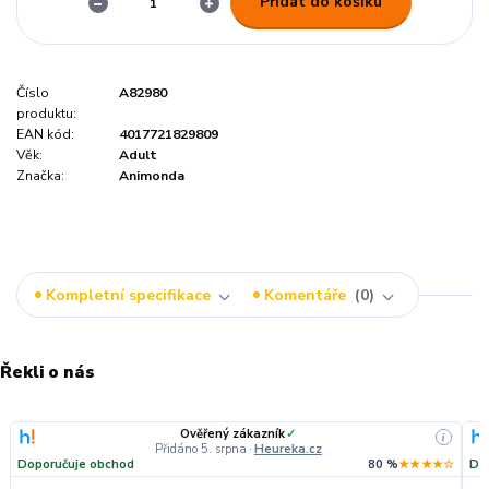
Přidat do košíku
Číslo
A82980
produktu:
EAN kód:
4017721829809
Věk:
Adult
Značka:
Animonda
Kompletní specifikace
Komentáře
0
Řekli o nás
Ověřený zákazník
✓
i
Přidáno 5. srpna
·
Heureka.cz
Doporučuje obchod
80 %
★★★★☆
Do