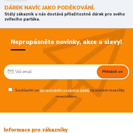
DÁREK NAVÍC JAKO PODĚKOVÁNÍ.
Stálý zákazník u nás dostává příležitostně dárek pro svého
zvířecího parťáka.
Nepropásněte novinky, akce a slevy!
Přihlásit se
Souhlasím se
zpracováním osobních údajů
za účelem rozesílky
newsletteru.
Informace pro zákazníky