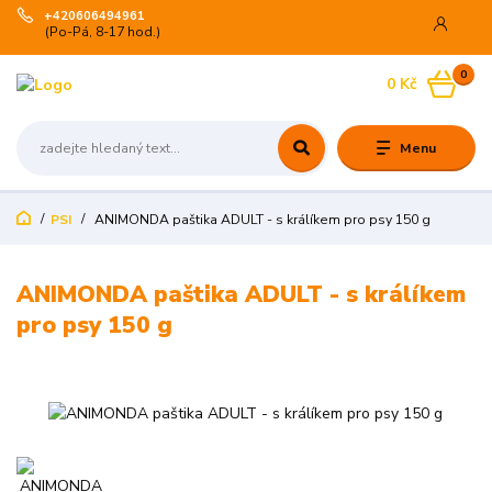
+420606494961
(Po-Pá, 8-17 hod.)
0
0 Kč
Menu
PSI
ANIMONDA paštika ADULT - s králíkem pro psy 150 g
ANIMONDA paštika ADULT - s králíkem
pro psy 150 g