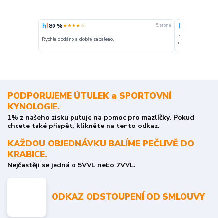
80 %
100 %
★★★★☆
★★★
5. srpna
nakupuji opakovan
Rychle dodáno a dobře zabaleno.
o stavu objednávky
PODPORUJEME ÚTULEK a SPORTOVNÍ
KYNOLOGIE.
1% z našeho zisku putuje na pomoc pro mazlíčky. Pokud
chcete také přispět, klikněte na tento odkaz.
KAŽDOU OBJEDNÁVKU BALÍME PEČLIVĚ DO
KRABICE.
Nejčastěji se jedná o 5VVL nebo 7VVL.
ODKAZ ODSTOUPENÍ OD SMLOUVY