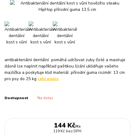
antibakteriální dentální pomáhá udržovat zuby čisté a masíruje
dásně lze naplnit například paštikou lízání uklidňuje vašeho
mazlíčka a poskytuje klid materiál: přírodní guma rozměr: 13 cm
pro psy do 25 kg
celý popis
Dostupnost
Na dotaz
144 Kč
/
Ks
119 Kč
bez DPH