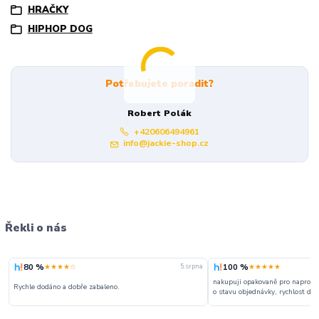
HRAČKY
HIPHOP DOG
Potřebujete poradit?
Robert Polák
+420606494961
info@jackie-shop.cz
Řekli o nás
80 %
100 %
★★★★☆
★★★★★
5. srpna
nakupuji opakovaně pro naprosto
Rychle dodáno a dobře zabaleno.
o stavu objednávky, rychlost dodá