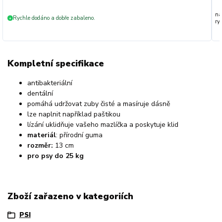
na
Rychle dodáno a dobře zabaleno.
+
ryc
Kompletní specifikace
antibakteriální
dentální
pomáhá udržovat zuby čisté a masíruje dásně
lze naplnit například paštikou
lízání uklidňuje vašeho mazlíčka a poskytuje klid
materiál
: přírodní guma
rozměr:
13 cm
pro psy do 25 kg
Zboží zařazeno v kategoriích
PSI