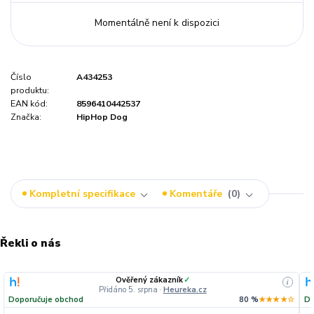
Momentálně není k dispozici
Číslo
A434253
produktu:
EAN kód:
8596410442537
Značka:
HipHop Dog
Kompletní specifikace
Komentáře
0
Řekli o nás
Ověřený zákazník
✓
i
Přidáno 5. srpna
·
Heureka.cz
Doporučuje obchod
80 %
★★★★☆
Do