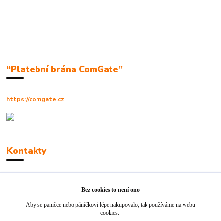
“Platební brána ComGate”
https://comgate.cz
Kontakty
Robert Polák
+420606494961
Bez cookies to není ono
Aby se paničce nebo páníčkovi lépe nakupovalo, tak používáme na webu
info@jackie-shop.cz
cookies.