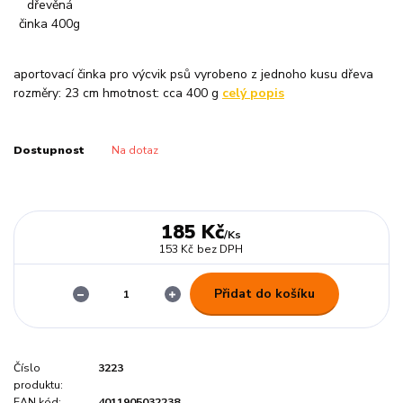
aportovací činka pro výcvik psů vyrobeno z jednoho kusu dřeva
rozměry: 23 cm hmotnost: cca 400 g
celý popis
Dostupnost
Na dotaz
185 Kč
/
Ks
153 Kč
bez DPH
Přidat do košíku
Číslo
3223
produktu:
EAN kód:
4011905032238