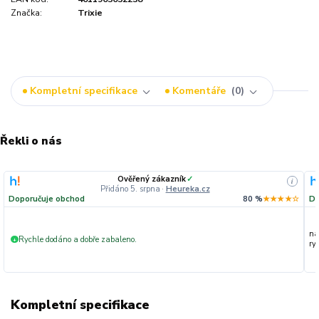
Značka:
Trixie
Kompletní specifikace
Komentáře
0
Řekli o nás
Ověřený zákazník
✓
i
Přidáno 5. srpna
·
Heureka.cz
Doporučuje obchod
80 %
★★★★☆
Do
na
Rychle dodáno a dobře zabaleno.
+
ryc
Kompletní specifikace