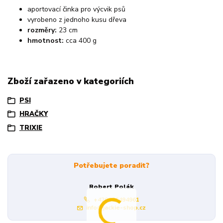
aportovací činka pro výcvik psů
vyrobeno z jednoho kusu dřeva
rozměry:
23 cm
hmotnost:
cca 400 g
Zboží zařazeno v kategoriích
PSI
HRAČKY
TRIXIE
Potřebujete poradit?
Robert Polák
+420606494961
info@jackie-shop.cz