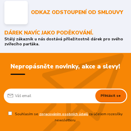
ODKAZ ODSTOUPENÍ OD SMLOUVY
DÁREK NAVÍC JAKO PODĚKOVÁNÍ.
Stálý zákazník u nás dostává příležitostně dárek pro svého
zvířecího parťáka.
Nepropásněte novinky, akce a slevy!
Přihlásit se
Souhlasím se
zpracováním osobních údajů
za účelem rozesílky
newsletteru.