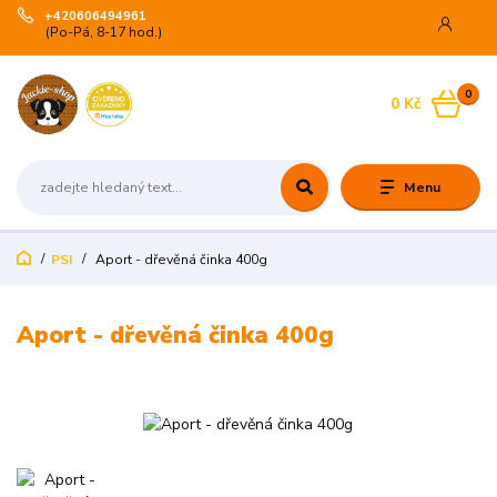
+420606494961
(Po-Pá, 8-17 hod.)
0
0 Kč
Menu
PSI
Aport - dřevěná činka 400g
Aport - dřevěná činka 400g