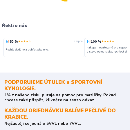
Řekli o nás
80 %
100 %
★★★★☆
★★★★★
5. srpna
nakupuji opakovaně pro naprosto
Rychle dodáno a dobře zabaleno.
o stavu objednávky, rychlost dodá
PODPORUJEME ÚTULEK a SPORTOVNÍ
KYNOLOGIE.
1% z našeho zisku putuje na pomoc pro mazlíčky. Pokud
chcete také přispět, klikněte na tento odkaz.
KAŽDOU OBJEDNÁVKU BALÍME PEČLIVĚ DO
KRABICE.
Nejčastěji se jedná o 5VVL nebo 7VVL.