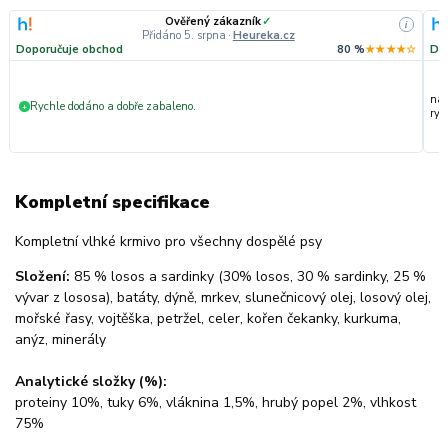
Ověřený zákazník
✓
i
Přidáno 5. srpna
·
Heureka.cz
Doporučuje obchod
80 %
★★★★☆
Do
nak
Rychle dodáno a dobře zabaleno.
+
ryc
Kompletní specifikace
Kompletní vlhké krmivo pro všechny dospělé psy
Složení:
85 % losos a sardinky (30% losos, 30 % sardinky, 25 %
vývar z lososa), batáty, dýně, mrkev, slunečnicový olej, losový olej,
mořské řasy, vojtěška, petržel, celer, kořen čekanky, kurkuma,
anýz, minerály
Analytické složky (%):
proteiny 10%, tuky 6%, vláknina 1,5%, hrubý popel 2%, vlhkost
75%