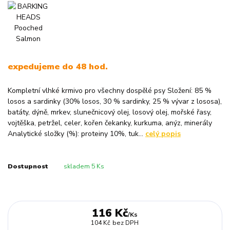
expedujeme do 48 hod.
Kompletní vlhké krmivo pro všechny dospělé psy Složení: 85 %
losos a sardinky (30% losos, 30 % sardinky, 25 % vývar z lososa),
batáty, dýně, mrkev, slunečnicový olej, losový olej, mořské řasy,
vojtěška, petržel, celer, kořen čekanky, kurkuma, anýz, minerály
Analytické složky (%): proteiny 10%, tuk...
celý popis
Dostupnost
skladem 5 Ks
116 Kč
/
Ks
104 Kč
bez DPH