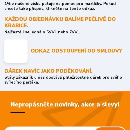
1% z našeho zisku putuje na pomoc pro mazlíčky. Pokud
chcete také přispět, klikněte na tento odkaz.
KAŽDOU OBJEDNÁVKU BALÍME PEČLIVĚ DO
KRABICE.
Nejčastěji se jedná o 5VVL nebo 7VVL.
ODKAZ ODSTOUPENÍ OD SMLOUVY
DÁREK NAVÍC JAKO PODĚKOVÁNÍ.
Stálý zákazník u nás dostává příležitostně dárek pro svého
zvířecího parťáka.
Nepropásněte novinky, akce a slevy!