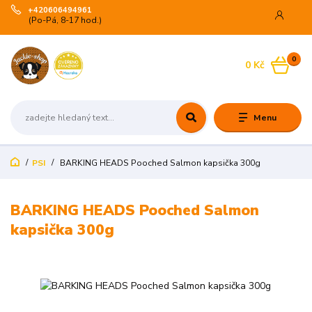
+420606494961
(Po-Pá, 8-17 hod.)
0
0 Kč
Menu
PSI
BARKING HEADS Pooched Salmon kapsička 300g
BARKING HEADS Pooched Salmon
kapsička 300g