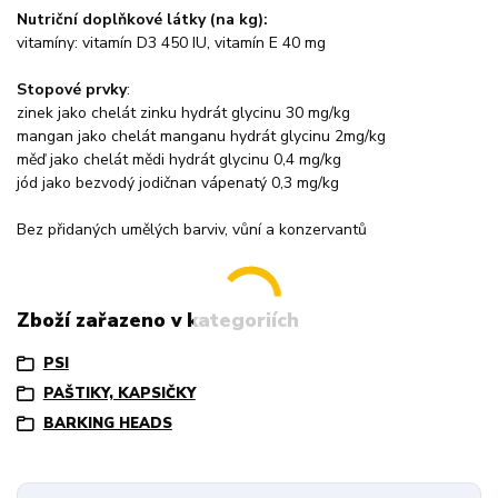
Nutriční doplňkové látky (na kg):
vitamíny: vitamín D3 450 IU, vitamín E 40 mg
Stopové prvky
:
zinek jako chelát zinku hydrát glycinu 30 mg/kg
mangan jako chelát manganu hydrát glycinu 2mg/kg
měď jako chelát mědi hydrát glycinu 0,4 mg/kg
jód jako bezvodý jodičnan vápenatý 0,3 mg/kg
Bez přidaných umělých barviv, vůní a konzervantů
Zboží zařazeno v kategoriích
PSI
PAŠTIKY, KAPSIČKY
BARKING HEADS