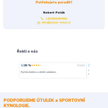
Potřebujete poradit?
Robert Polák
+420606494961
info@jackie-shop.cz
Řekli o nás
80 %
100 %
★★★★☆
★★★
5. srpna
nakupuji opakovan
Rychle dodáno a dobře zabaleno.
o stavu objednávky
PODPORUJEME ÚTULEK a SPORTOVNÍ
KYNOLOGIE.