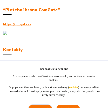
“Platební brána ComGate”
https://comgate.cz
Kontakty
Robert Polák
+420606494961
Bez cookies to není ono
Aby se paničce nebo páníčkovi lépe nakupovalo, tak používáme na webu
info@jackie-shop.cz
cookies.
V případě udělení souhlasu, tyhle virtuální sušenky (
cookies
) budeme používat
pro základní funkčnost, zpříjemnění používání webu, analytické účely a také pro
účely cílení reklamy.