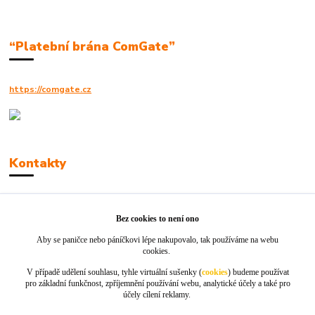
“Platební brána ComGate”
https://comgate.cz
Kontakty
Robert Polák
+420606494961
Bez cookies to není ono
Aby se paničce nebo páníčkovi lépe nakupovalo, tak používáme na webu
info@jackie-shop.cz
cookies.
V případě udělení souhlasu, tyhle virtuální sušenky (
cookies
) budeme používat
pro základní funkčnost, zpříjemnění používání webu, analytické účely a také pro
účely cílení reklamy.