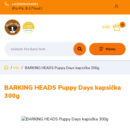
+420606494961
(Po-Pá, 8-17 hod.)
0
0 Kč
Menu
PSI
BARKING HEADS Puppy Days kapsička 300g
BARKING HEADS Puppy Days kapsička
300g