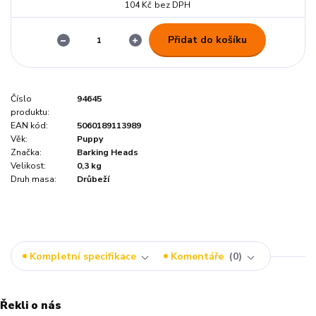
104 Kč
bez DPH
Přidat do košíku
Číslo
94645
produktu:
EAN kód:
5060189113989
Věk:
Puppy
Značka:
Barking Heads
Velikost:
0,3 kg
Druh masa:
Drůbeží
Kompletní specifikace
Komentáře
0
Řekli o nás