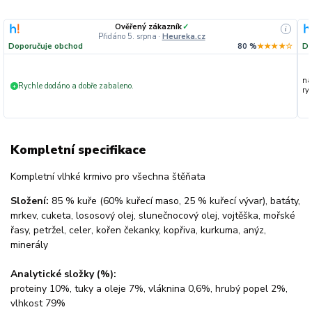
Ověřený zákazník
✓
i
Přidáno 5. srpna
·
Heureka.cz
Doporučuje obchod
80 %
★★★★☆
Do
na
Rychle dodáno a dobře zabaleno.
+
ryc
Kompletní specifikace
Kompletní vlhké krmivo pro všechna štěňata
Složení:
85 % kuře (60% kuřecí maso, 25 % kuřecí vývar), batáty,
mrkev, cuketa, lososový olej, slunečnocový olej, vojtěška, mořské
řasy, petržel, celer, kořen čekanky, kopřiva, kurkuma, anýz,
minerály
Analytické složky (%):
proteiny 10%, tuky a oleje 7%, vláknina 0,6%, hrubý popel 2%,
vlhkost 79%