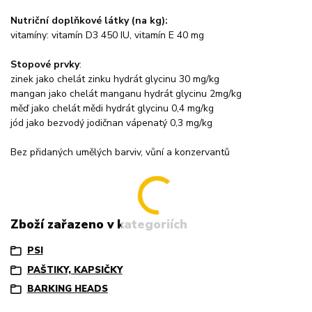
Nutriční doplňkové látky (na kg):
vitamíny: vitamín D3 450 IU, vitamín E 40 mg
Stopové prvky
:
zinek jako chelát zinku hydrát glycinu 30 mg/kg
mangan jako chelát manganu hydrát glycinu 2mg/kg
měď jako chelát mědi hydrát glycinu 0,4 mg/kg
jód jako bezvodý jodičnan vápenatý 0,3 mg/kg
Bez přidaných umělých barviv, vůní a konzervantů
Zboží zařazeno v kategoriích
PSI
PAŠTIKY, KAPSIČKY
BARKING HEADS