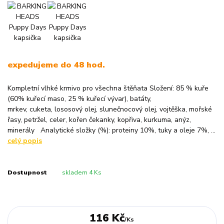
expedujeme do 48 hod.
Kompletní vlhké krmivo pro všechna štěňata Složení: 85 % kuře
(60% kuřecí maso, 25 % kuřecí vývar), batáty,
mrkev, cuketa, lososový olej, slunečnocový olej, vojtěška, mořské
řasy, petržel, celer, kořen čekanky, kopřiva, kurkuma, anýz,
minerály Analytické složky (%): proteiny 10%, tuky a oleje 7%, ...
celý popis
Dostupnost
skladem 4 Ks
116 Kč
/
Ks