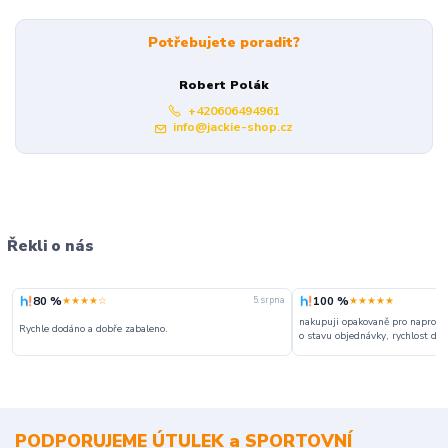
Potřebujete poradit?
Robert Polák
+420606494961
info@jackie-shop.cz
Řekli o nás
80 %
100 %
★★★★☆
★★★★★
5. srpna
nakupuji opakovaně pro naprosto
Rychle dodáno a dobře zabaleno.
o stavu objednávky, rychlost dodá
PODPORUJEME ÚTULEK a SPORTOVNÍ