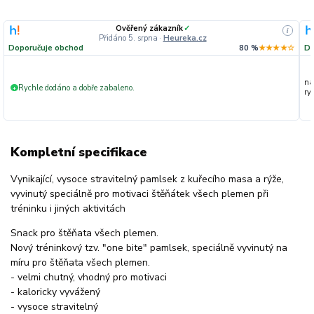
Ověřený zákazník
✓
i
Přidáno 5. srpna
·
Heureka.cz
Doporučuje obchod
80 %
★★★★☆
Do
na
Rychle dodáno a dobře zabaleno.
+
ryc
Kompletní specifikace
Vynikající, vysoce stravitelný pamlsek z kuřecího masa a rýže,
vyvinutý speciálně pro motivaci štěňátek všech plemen při
tréninku i jiných aktivitách
Snack pro štěňata všech plemen.
Nový tréninkový tzv. "one bite" pamlsek, speciálně vyvinutý na
míru pro štěňata všech plemen.
- velmi chutný, vhodný pro motivaci
- kaloricky vyvážený
- vysoce stravitelný