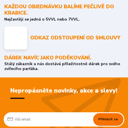
KAŽDOU OBJEDNÁVKU BALÍME PEČLIVĚ DO
KRABICE.
Nejčastěji se jedná o 5VVL nebo 7VVL.
ODKAZ ODSTOUPENÍ OD SMLOUVY
DÁREK NAVÍC JAKO PODĚKOVÁNÍ.
Stálý zákazník u nás dostává příležitostně dárek pro svého
zvířecího parťáka.
Nepropásněte novinky, akce a slevy!
Přihlásit se