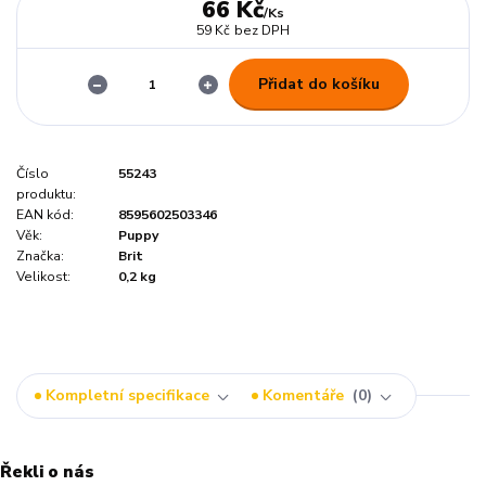
66 Kč
/
Ks
59 Kč
bez DPH
Přidat do košíku
Číslo
55243
produktu:
EAN kód:
8595602503346
Věk:
Puppy
Značka:
Brit
Velikost:
0,2 kg
Kompletní specifikace
Komentáře
0
Řekli o nás