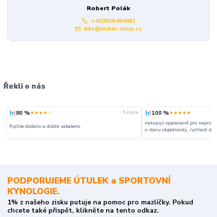
Robert Polák
+420606494961
info@jackie-shop.cz
Řekli o nás
80 %
100 %
★★★★☆
★★★★★
5. srpna
nakupuji opakovaně pro naprosto
Rychle dodáno a dobře zabaleno.
o stavu objednávky, rychlost dodá
PODPORUJEME ÚTULEK a SPORTOVNÍ
KYNOLOGIE.
1% z našeho zisku putuje na pomoc pro mazlíčky. Pokud
chcete také přispět, klikněte na tento odkaz.