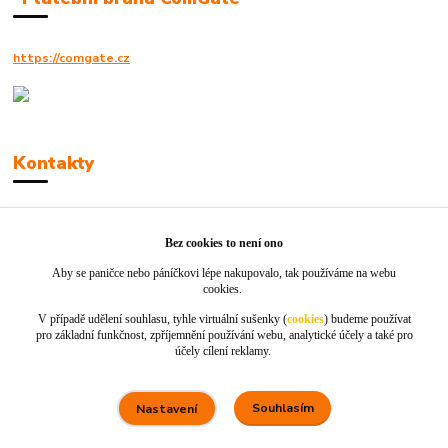
https://comgate.cz
Kontakty
Robert Polák
+420606494961
Bez cookies to není ono
Aby se paničce nebo páníčkovi lépe nakupovalo, tak používáme na webu
info@jackie-shop.cz
cookies.
V případě udělení souhlasu, tyhle virtuální sušenky (
cookies
) budeme používat
pro základní funkčnost, zpříjemnění používání webu, analytické účely a také pro
účely cílení reklamy.
Souhlasím
Nastavení
Vytvořeno na
Eshop-rychle.cz