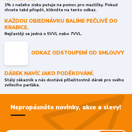
1% z našeho zisku putuje na pomoc pro mazlíčky. Pokud
chcete také přispět, klikněte na tento odkaz.
KAŽDOU OBJEDNÁVKU BALÍME PEČLIVĚ DO
KRABICE.
Nejčastěji se jedná o 5VVL nebo 7VVL.
ODKAZ ODSTOUPENÍ OD SMLOUVY
DÁREK NAVÍC JAKO PODĚKOVÁNÍ.
Stálý zákazník u nás dostává příležitostně dárek pro svého
zvířecího parťáka.
Nepropásněte novinky, akce a slevy!