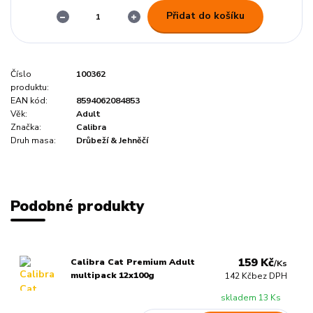
Přidat do košíku
Číslo
100362
produktu:
EAN kód:
8594062084853
Věk:
Adult
Značka:
Calibra
Druh masa:
Drůbeží & Jehněčí
Podobné produkty
159 Kč
Calibra Cat Premium Adult
/
Ks
multipack 12x100g
142 Kč
bez DPH
skladem 13 Ks