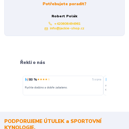
Potřebujete poradit?
Robert Polák
+420606494961
info@jackie-shop.cz
Řekli o nás
80 %
100 %
★★★★☆
★★★
5. srpna
nakupuji opakovan
Rychle dodáno a dobře zabaleno.
o stavu objednávky
PODPORUJEME ÚTULEK a SPORTOVNÍ
KYNOLOGIE.