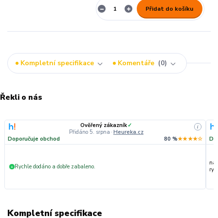
Přidat do košíku
Kompletní specifikace
Komentáře
0
Řekli o nás
Ověřený zákazník
✓
i
Přidáno 5. srpna
·
Heureka.cz
Doporučuje obchod
80 %
★★★★☆
Do
nak
Rychle dodáno a dobře zabaleno.
+
ryc
Kompletní specifikace