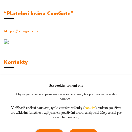
“Platební brána ComGate”
https://comgate.cz
Kontakty
Robert Polák
+420606494961
Bez cookies to není ono
Aby se paničce nebo páníčkovi lépe nakupovalo, tak používáme na webu
info@jackie-shop.cz
cookies.
V případě udělení souhlasu, tyhle virtuální sušenky (
cookies
) budeme používat
pro základní funkčnost, zpříjemnění používání webu, analytické účely a také pro
účely cílení reklamy.