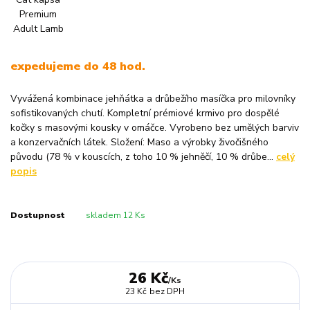
expedujeme do 48 hod.
Vyvážená kombinace jehňátka a drůbežího masíčka pro milovníky
sofistikovaných chutí. Kompletní prémiové krmivo pro dospělé
kočky s masovými kousky v omáčce. Vyrobeno bez umělých barviv
a konzervačních látek. Složení: Maso a výrobky živočišného
původu (78 % v kouscích, z toho 10 % jehněčí, 10 % drůbe...
celý
popis
Dostupnost
skladem 12 Ks
26 Kč
/
Ks
23 Kč
bez DPH