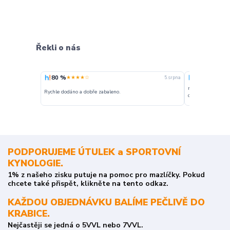
Řekli o nás
80 %
100 %
★★★★☆
★★★
5. srpna
nakupuji opakovan
Rychle dodáno a dobře zabaleno.
o stavu objednávky
PODPORUJEME ÚTULEK a SPORTOVNÍ
KYNOLOGIE.
1% z našeho zisku putuje na pomoc pro mazlíčky. Pokud
chcete také přispět, klikněte na tento odkaz.
KAŽDOU OBJEDNÁVKU BALÍME PEČLIVĚ DO
KRABICE.
Nejčastěji se jedná o 5VVL nebo 7VVL.