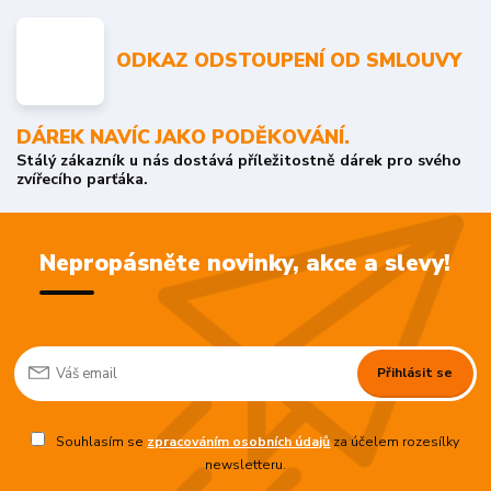
ODKAZ ODSTOUPENÍ OD SMLOUVY
DÁREK NAVÍC JAKO PODĚKOVÁNÍ.
Stálý zákazník u nás dostává příležitostně dárek pro svého
zvířecího parťáka.
Nepropásněte novinky, akce a slevy!
Přihlásit se
Souhlasím se
zpracováním osobních údajů
za účelem rozesílky
newsletteru.