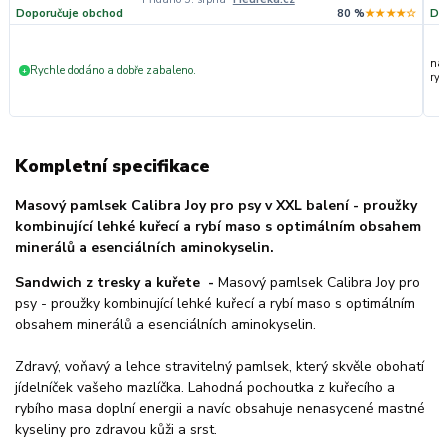
Doporučuje obchod
80 %
★★★★☆
Do
nak
Rychle dodáno a dobře zabaleno.
+
ryc
Kompletní specifikace
Masový pamlsek Calibra Joy pro psy v XXL balení - proužky
kombinující lehké kuřecí a rybí maso s optimálním obsahem
minerálů a esenciálních aminokyselin.
Sandwich z tresky a kuřete -
Masový pamlsek Calibra Joy pro
psy - proužky kombinující lehké kuřecí a rybí maso s optimálním
obsahem minerálů a esenciálních aminokyselin.
Zdravý, voňavý a lehce stravitelný pamlsek, který skvěle obohatí
jídelníček vašeho mazlíčka. Lahodná pochoutka z kuřecího a
rybího masa doplní energii a navíc obsahuje nenasycené mastné
kyseliny pro zdravou kůži a srst.