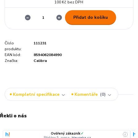
100 Kč
bez DPH
Přidat do košíku
Číslo
111231
produktu:
EAN kód:
8594062084990
Značka:
Calibra
Kompletní specifikace
Komentáře
0
Řekli o nás
Ověřený zákazník
✓
i
Přidáno 5. srpna
·
Heureka.cz