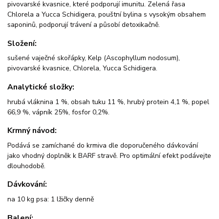
pivovarské kvasnice, které podporují imunitu. Zelená řasa
Chlorela a Yucca Schidigera, pouštní bylina s vysokým obsahem
saponinů, podporují trávení a působí detoxikačně.
Složení:
sušené vaječné skořápky, Kelp (Ascophyllum nodosum),
pivovarské kvasnice, Chlorela, Yucca Schidigera.
Analytické složky:
hrubá vláknina 1 %, obsah tuku 11 %, hrubý protein 4,1 %, popel
66,9 %, vápník 25%, fosfor 0,2%.
Krmný návod:
Podává se zamíchané do krmiva dle doporučeného dávkování
jako vhodný doplněk k BARF stravě. Pro optimální efekt podávejte
dlouhodobě.
Dávkování:
na 10 kg psa: 1 lžičky denně
Balení: