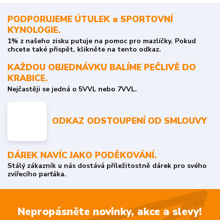
PODPORUJEME ÚTULEK a SPORTOVNÍ
KYNOLOGIE.
1% z našeho zisku putuje na pomoc pro mazlíčky. Pokud
chcete také přispět, klikněte na tento odkaz.
KAŽDOU OBJEDNÁVKU BALÍME PEČLIVĚ DO
KRABICE.
Nejčastěji se jedná o 5VVL nebo 7VVL.
ODKAZ ODSTOUPENÍ OD SMLOUVY
DÁREK NAVÍC JAKO PODĚKOVÁNÍ.
Stálý zákazník u nás dostává příležitostně dárek pro svého
zvířecího parťáka.
Nepropásněte novinky, akce a slevy!