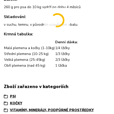
260 g pro psa do 10 kg vydrží po dobu 4 měsíců
Skladování:
v suchu, temnu, v původním uzavřeném obalu.
Krmná tabulka:
Denní dávka:
Malá plemena a kočky (1-10kg)
1/4 lžičky
Střední plemena (10-25 kg)
1/3 lžičky
Velká plemena (25-45kg)
2/3 lžičky
Obří plemena (nad 45 kg)
1 lžička
Zboží zařazeno v kategoriích
PSI
KOČKY
VITAMÍNY, MINERÁLY, PODPŮRNÉ PROSTŘEDKY