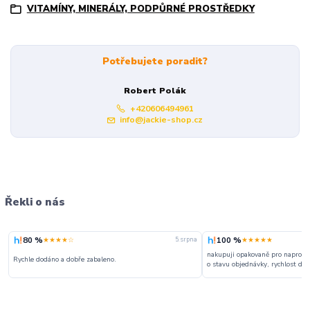
VITAMÍNY, MINERÁLY, PODPŮRNÉ PROSTŘEDKY
Potřebujete poradit?
Robert Polák
+420606494961
info@jackie-shop.cz
Řekli o nás
80 %
100 %
★★★★☆
★★★★★
5. srpna
nakupuji opakovaně pro naprosto
Rychle dodáno a dobře zabaleno.
o stavu objednávky, rychlost dodá