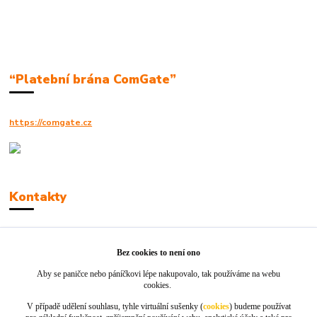
“Platební brána ComGate”
https://comgate.cz
Kontakty
Robert Polák
+420606494961
Bez cookies to není ono
Aby se paničce nebo páníčkovi lépe nakupovalo, tak používáme na webu
info@jackie-shop.cz
cookies.
V případě udělení souhlasu, tyhle virtuální sušenky (
cookies
) budeme používat