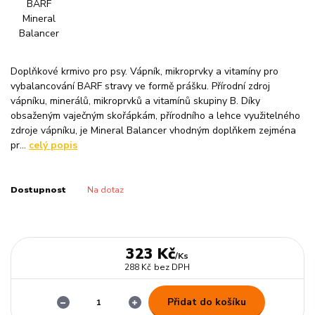
Doplňkové krmivo pro psy. Vápník, mikroprvky a vitamíny pro
vybalancování BARF stravy ve formě prášku. Přírodní zdroj
vápníku, minerálů, mikroprvků a vitamínů skupiny B. Díky
obsaženým vaječným skořápkám, přírodního a lehce využitelného
zdroje vápníku, je Mineral Balancer vhodným doplňkem zejména
pr...
celý popis
Dostupnost
Na dotaz
323 Kč
/
Ks
288 Kč
bez DPH
Přidat do košíku