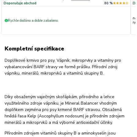
Doporučuje obchod
80 %
★★★★☆
Do
na
Rychle dodáno a dobře zabaleno.
+
ryc
Kompletní specifikace
Doplňkové krmivo pro psy. Vápník, mikroprvky a vitamíny pro
vybalancování BARF stravy ve formě prášku. Přírodní zdroj
vápníku, minerálů, mikroprvků a vitamínů skupiny B.
Díky obsaženým vaječným skořápkám, přírodního a lehce
využitelného zdroje vápníku, je Mineral Balancer vhodným
doplňkem zejména pro psy krmené BARF stravou. Obsažená
hnědá řasa Kelp (Ascophyllum nodosum) je přírodním zdrojem
minerálů a mikroprvků a má výborné antioxidační účinky.
Přírodním zdrojem vitamínů skupiny B a aminokyselin jsou