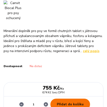
Minerální doplněk pro psy ve formě chutných tablet s játrovou
příchutí a vybalancovaným obsahem vápníku, fosforu a kolagenu.
Ideální pro štěňata a mladé psy v růstu, březí a kojící feny a
jedince s prokázaným deficitem vápníku. Játrové tablety pro
psy na intenzivní podporu růstu, regeneraci a sprá...
celý popis
Dostupnost
Na dotaz
755 Kč
/
Ks
674 Kč
bez DPH
Přidat do košíku