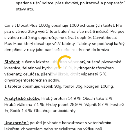
spadené ušní boltce, přezubování, poúrazové a pooperační
stavy atp.
Canvit Biocal Plus 1000g obsahuje 1000 ochucených tablet. Pro
psa s váhou 25kg vydrží toto balení na více než 6 měsíců. Pro psy
s váhou nad 25kg doporučujeme užívat doplněk Canvit Biocal
Plus Maxi, který obsahuje větší tablety. Tablety se podávají každý
den přímo z ruky jako pamlsek nebo rozdrcené do krmiva.
Složení:
sušená laktóza, uhličitan vápenatý, sušené pivovarské
kvasnice, želatinový hydrolyzát 10 %, hydrogenfosforečnan
vápenatý, celulóza, pšeničný škrob, citrát vápenatý 5 %,
dihydrogenfosforečnan sodný.
1 tableta obsahuje: vápník 90g, fosfor 30g, kolagen 100mg.
Analytické složky:
Hrubý protein 14,9 %, Obsah tuku 2 %,
Hrubá vláknina 7,1 %, Hrubý popel 28,9 %, Vápník 8,7 %, Fosfor3
%, Sodík 1,4 %. Obsahuje antioxidanty.
Upozornění:
použití je vhodné konzultovat s veterinárním
lékařem, chovatelem nebo specialistou na výživu psů.