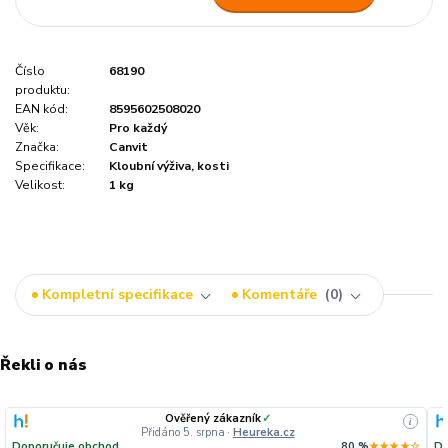
Číslo
68190
produktu:
EAN kód:
8595602508020
Věk:
Pro každý
Značka:
Canvit
Specifikace:
Kloubní výživa, kosti
Velikost:
1 kg
Kompletní specifikace
Komentáře
0
Řekli o nás
Ověřený zákazník
✓
i
Přidáno 5. srpna
·
Heureka.cz
Doporučuje obchod
80 %
★★★★☆
Do