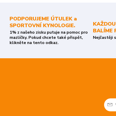
PODPORUJEME ÚTULEK a
KAŽDOU
SPORTOVNÍ KYNOLOGIE.
BALÍME 
1% z našeho zisku putuje na pomoc pro
mazlíčky. Pokud chcete také přispět,
Nejčastěji 
klikněte na tento odkaz.