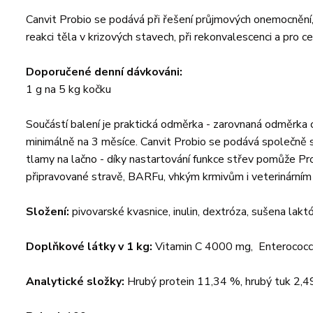
Canvit Probio se podává při řešení průjmových onemocnění, 
reakci těla v krizových stavech, při rekonvalescenci a pro c
Doporučené denní dávkováni:
1 g na 5 kg kočku
Součástí balení je praktická odměrka - zarovnaná odměrka o
minimálně na 3 měsíce. Canvit Probio se podává společně
tlamy na lačno - díky nastartování funkce střev pomůže Prob
připravované stravě, BARFu, vhkým krmivům i veterinárním
Složení:
pivovarské kvasnice, inulin, dextróza, sušena lak
Doplňkové látky v 1 kg:
Vitamin C 4000 mg, Enterococ
Analytické složky:
Hrubý protein 11,34 %, hrubý tuk 2,4