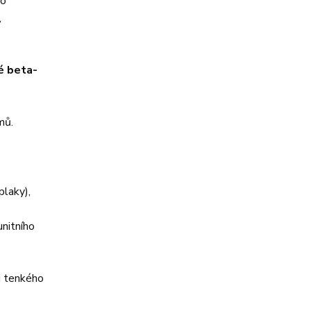
ro
,
é beta-
mů.
plaky),
unitního
i tenkého