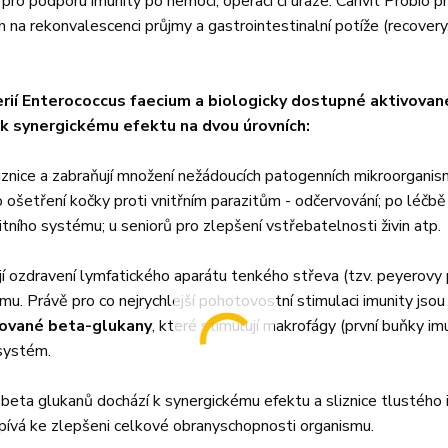
ro podporu imunity po nemoci, operaci či úraze. Canvit Probio p
na rekonvalescenci průjmy a gastrointestinalní potíže (recovery
erií Enterococcus faecium a biologicky dostupné aktivovan
 k synergickému efektu na dvou úrovních:
sliznice a zabraňují množení nežádoucích patogenních mikroorganis
o ošetření kočky proti vnitřním parazitům - odčervování; po léčbě
itního systému; u seniorů pro zlepšení vstřebatelnosti živin atp.
 ozdravení lymfatického aparátu tenkého střeva (tzv. peyerovy 
mu. Právě pro co nejrychlejší pohotovostní stimulaci imunity jsou
vované beta-glukany
, které stimulují makrofágy (první buňky im
 systém.
beta glukanů dochází k synergickému efektu a sliznice tlustého 
ispívá ke zlepšeni celkové obranyschopnosti organismu.