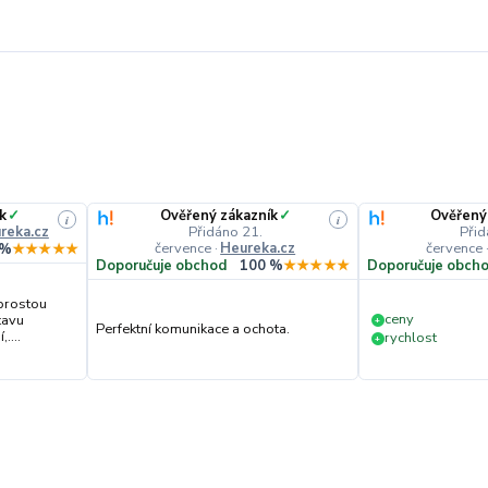
k
✓
Ověřený zákazník
✓
Ověřený
i
i
reka.cz
Přidáno 21.
Přid
července
·
Heureka.cz
července
 %
★★★★★
Doporučuje obchod
100 %
★★★★★
Doporučuje obch
prostou
ceny
tavu
+
Perfektní komunikace a ochota.
....
rychlost
+