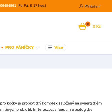
06494961
(Po-Pá, 8-17 hod.)
Přihlášení
0
0 Kč
Více
PRO PÁNÍČKY
 pro kočky je probiotický komplex založený na synergickém
ní živých probiotik Enteroccocus faecium a biologicky