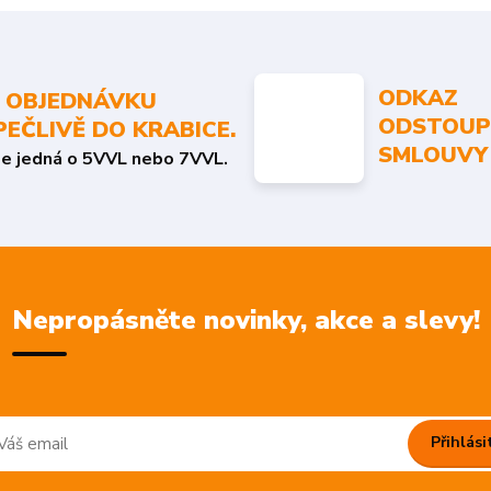
ODKAZ
 OBJEDNÁVKU
ODSTOUP
PEČLIVĚ DO KRABICE.
SMLOUVY
se jedná o 5VVL nebo 7VVL.
Nepropásněte novinky, akce a slevy!
Přihlási