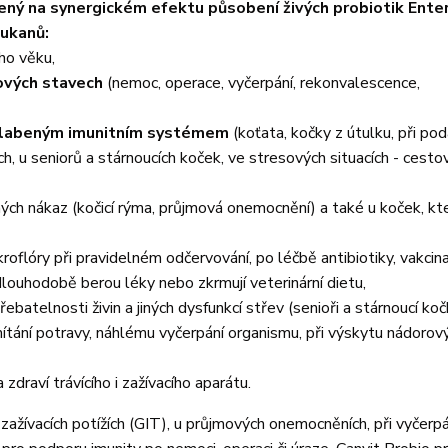
ený na synergickém efektu působení živých probiotik Ente
lukanů:
ho věku,
zových stavech
(nemoc, operace, vyčerpání, rekonvalescence,
oslabeným imunitním systémem
(koťata, kočky z útulku, při po
, u seniorů a stárnoucích koček, ve stresových situacích - cestov
ných nákaz (kočicí rýma, průjmová onemocnění) a také u koček, kt
roflóry při pravidelném odčervování, po léčbě antibiotiky, vakcina
louhodobě berou léky nebo zkrmují veterinární dietu,
batelnosti živin a jiných dysfunkcí střev (senioři a stárnoucí koč
 omítání potravy, náhlému vyčerpání organismu, při výskytu nádorov
zdraví trávícího i zažívacího aparátu.
a zažívacích potížích (GIT), u průjmových onemocněních, při vyčerpá