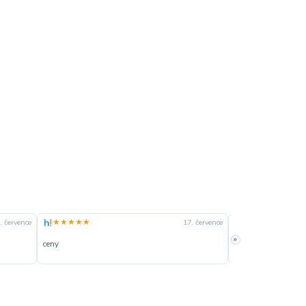
★★★★★
★★★★☆
. července
17. července
»
ceny
slušná rychlost dod