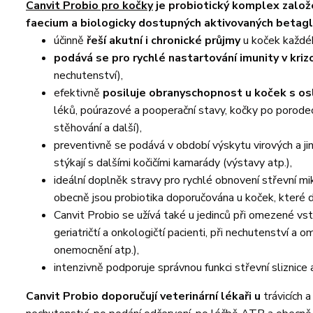
Canvit Probio pro kočky
je probiotický komplex založ
faecium a biologicky dostupných aktivovaných betag
účinně
řeší akutní i chronické průjmy
u koček každé
podává se pro rychlé nastartování imunity v kri
nechutenství),
efektivně
posiluje obranyschopnost u koček s 
léků, poúrazové a pooperační stavy, kočky po porodech
stěhování a další),
preventivně se podává v období výskytu virových a ji
stýkají s dalšími kočičími kamarády (výstavy atp.),
ideální doplněk stravy pro rychlé obnovení střevní mik
obecně jsou probiotika doporučována u koček, které d
Canvit Probio se užívá také u jedinců při omezené vstře
geriatričtí a onkologičtí pacienti, při nechutenství a
onemocnění atp.),
intenzivně podporuje správnou funkci střevní sliznice a 
Canvit Probio doporučují veterinární lékaři u
trávicích 