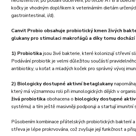
nechutenství, po podání odčervení, po léčbě ATB a obecně p
kočky je vhodným doplňkem k veterinárním dietám určených 
gastrointestinal, i/d).
Canvit Probio obsahuje probiotický kmen živých bakt
glukany pro stimulaci makrofágů a díky tomu dochází
1) Probiotika
jsou živé bakterie, které kolonizují střevní 
Podávání probiotik je velmi důležitou součástí pravidelnéh
antibiotiky; u koťat a mladých koček pro správný vývoj imun
2) Biologicky dostupné aktivní betaglukany
napomáhají
který má významnou roli při imunologických dějích v organis
živá probiotika
obohacena o
biologicky dostupné akti
systému) a tím ještě masivněji podporuji a startují imunitní
Působením kombinace přátelských probiotických bakterií a 
střeva je lépe prokrvována, což zvyšuje její funkčnost a př