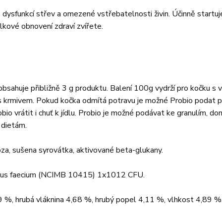
dysfunkcí střev a omezené vstřebatelnosti živin. Účinně startuje
elkové obnovení zdraví zvířete.
bsahuje přibližně 3 g produktu. Balení 100g vydrží pro kočku s 
 s krmivem. Pokud kočka odmítá potravu je možné Probio podat 
io vrátit i chuť k jídlu. Probio je možné podávat ke granulím, d
 dietám.
tóza, sušena syrovátka, aktivované beta-glukany.
cus faecium (NCIMB 10415) 1x1012 CFU.
9 %, hrubá vláknina 4,68 %, hrubý popel 4,11 %, vlhkost 4,89 %