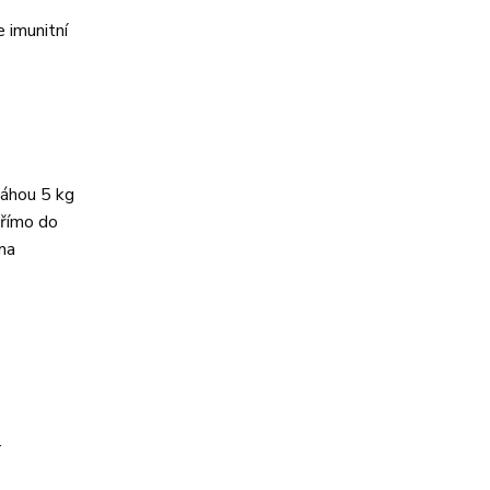
 imunitní
váhou 5 kg
přímo do
oma
.