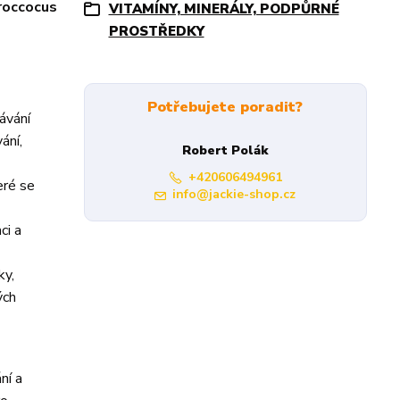
roccocus
VITAMÍNY, MINERÁLY, PODPŮRNÉ
PROSTŘEDKY
Potřebujete poradit?
dávání
ání,
Robert Polák
+420606494961
eré se
info@jackie-shop.cz
ci a
ky,
ých
ní a