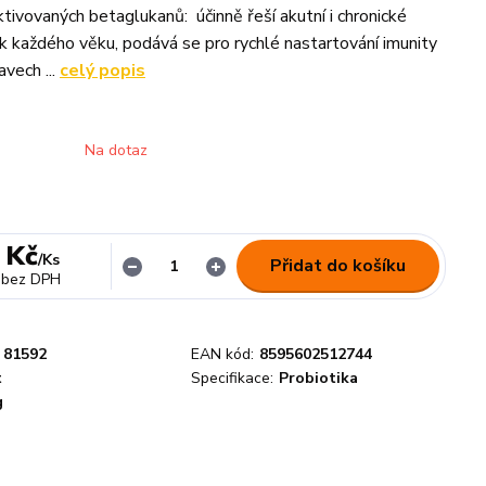
tivovaných betaglukanů: účinně řeší akutní i chronické
k každého věku, podává se pro rychlé nastartování imunity
avech ...
celý popis
Na dotaz
 Kč
/
Ks
Přidat do košíku
bez DPH
81592
EAN kód:
8595602512744
t
Specifikace:
Probiotika
g