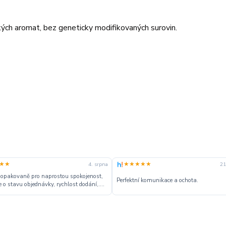
ých aromat, bez geneticky modifikovaných surovin.
★★
★★★★★
4. srpna
21
 opakovaně pro naprostou spokojenost,
Perfektní komunikace a ochota.
 o stavu objednávky, rychlost dodání,....