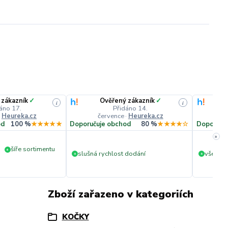
 zákazník
✓
Ověřený zákazník
✓
i
i
áno 17.
Přidáno 14.
·
Heureka.cz
července
·
Heureka.cz
č
od
100 %
★★★★★
Doporučuje obchod
80 %
★★★★☆
Doporuču
»
šíře sortimentu
+
slušná rychlost dodání
vše v p
+
+
Zboží zařazeno v kategoriích
KOČKY