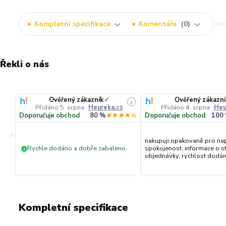
Kompletní specifikace
Komentáře
0
Řekli o nás
Ověřený zákazník
✓
Ověřený zákazní
i
Přidáno 5. srpna
·
Heureka.cz
Přidáno 4. srpna
·
Heu
Doporučuje obchod
80 %
★★★★☆
Doporučuje obchod
100
«
nakupuji opakovaně pro na
Rychle dodáno a dobře zabaleno.
spokojenost, informace o s
+
objednávky, rychlost dodání,
Kompletní specifikace