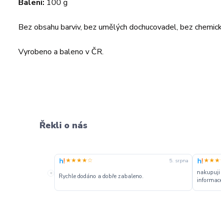
Baleni:
100 g
Bez obsahu barviv, bez umělých dochucovadel, bez chemick
Vyrobeno a baleno v ČR.
Řekli o nás
★★★★☆
★★★
5. srpna
nakupuji
«
Rychle dodáno a dobře zabaleno.
informace