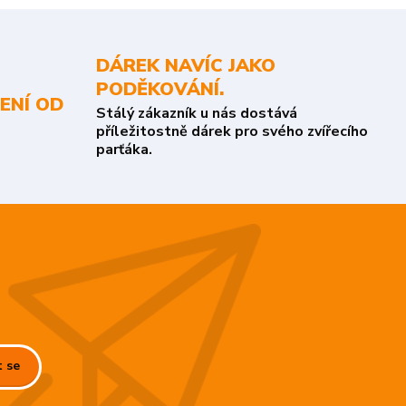
DÁREK NAVÍC JAKO
PODĚKOVÁNÍ.
ENÍ OD
Stálý zákazník u nás dostává
příležitostně dárek pro svého zvířecího
parťáka.
t se