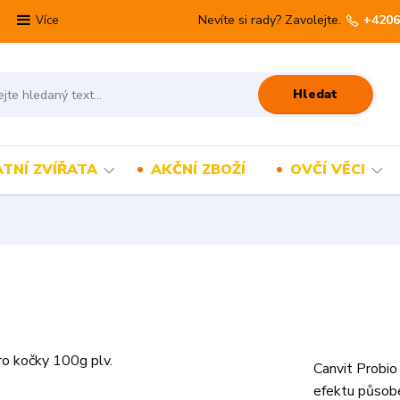
Nevíte si rady? Zavolejte.
+4206
Více
Hledat
TNÍ ZVÍŘATA
AKČNÍ ZBOŽÍ
OVČÍ VĚCI
Canvit Probio
efektu působe