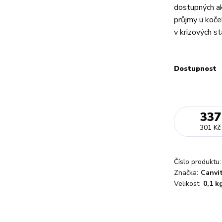
dostupných ak
průjmy u koče
v krizových st
Dostupnost
337
301 Kč
Číslo produktu:
Značka:
Canvi
Velikost:
0,1 k