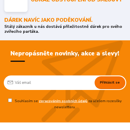
DÁREK NAVÍC JAKO PODĚKOVÁNÍ.
Stálý zákazník u nás dostává příležitostně dárek pro svého
zvířecího parťáka.
Nepropásněte novinky, akce a slevy!
Přihlásit se
Souhlasím se
zpracováním osobních údajů
za účelem rozesílky
newsletteru.