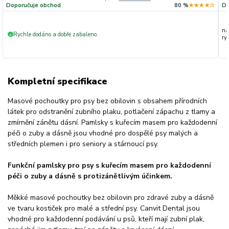
Doporučuje obchod
80 %
★★★★☆
Do
na
Rychle dodáno a dobře zabaleno.
+
ryc
Kompletní specifikace
Masové pochoutky pro psy bez obilovin s obsahem přírodních
látek pro odstranění zubního plaku, potlačení zápachu z tlamy a
zmírnění zánětu dásní. Pamlsky s kuřecím masem pro každodenní
péči o zuby a dásně jsou vhodné pro dospělé psy malých a
středních plemen i pro seniory a stárnoucí psy.
Funkční pamlsky pro psy s kuřecím masem pro každodenní
péči o zuby a dásně s protizánětlivým účinkem.
Měkké masové pochoutky bez obilovin pro zdravé zuby a dásně
ve tvaru kostiček pro malé a střední psy. Canvit Dental jsou
vhodné pro každodenní podávání u psů, kteří mají zubní plak,