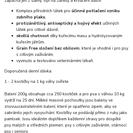
zapáchá jim z tlamy, trpí na záněty a krvácení dásní.
Komplex přírodních látek pro
účinné potlačení vzniku
zubního plaku
,
protizánětlivý, antiseptický a hojivý efekt
učínných
látek pro citlivé dásně,
skvělá chutnost
díky kuřecímu masu a hydrolyzovaným
kuřecím játrům,
Grain Free složení bez obilovin
, které je vhodné i pro psy
s citlivým zažíváním,
vyvinuto a testováno veterinárními lékaři.
Doporučená denní dávka:
1 - 2 kostičky na 1 kg váhy zvířete
Balení 200g obsahuje cca 250 kostiček a pro psa s váhou 10 kg
vydrží na 25 dní. Měkké masové pochoutky jsou baleny ve
znovuuzaviratelném balení, které je opatřeno zipem, aby se
zabránilo jejich vysyschání. Kostičky se podávájí přímo z ruky jako
pamlsek. Jsou ideálním doplňkem každenní stravy pro dospělé
psy malých a středních plemen, psy s citlivým zažíváním, stárnocí
psy i seniory.