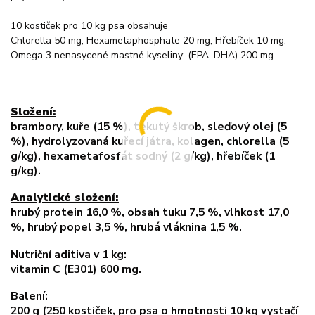
10 kostiček pro 10 kg psa obsahuje
Chlorella 50 mg, Hexametaphosphate 20 mg, Hřebíček 10 mg,
Omega 3 nenasycené mastné kyseliny: (EPA, DHA) 200 mg
Složení:
brambory, kuře (15 %), tekutý škrob, sleďový olej (5
%), hydrolyzovaná kuřecí játra, kolagen, chlorella (5
g/kg), hexametafosfát sodný (2 g/kg), hřebíček (1
g/kg).
Analytické složení:
hrubý protein 16,0 %, obsah tuku 7,5 %, vlhkost 17,0
%, hrubý popel 3,5 %, hrubá vláknina 1,5 %.
Nutriční aditiva v 1 kg:
vitamin C (E301) 600 mg.
Balení:
200 g (250 kostiček, pro psa o hmotnosti 10 kg vystačí