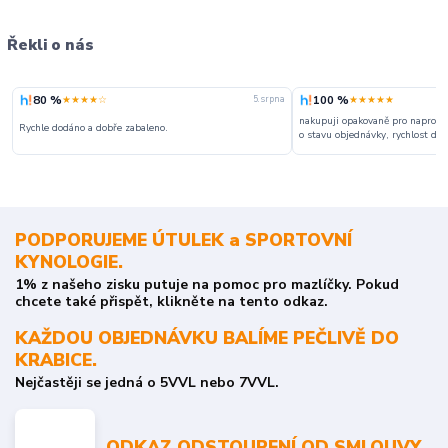
Řekli o nás
80 %
100 %
★★★★☆
★★★★★
5. srpna
nakupuji opakovaně pro naprosto
Rychle dodáno a dobře zabaleno.
o stavu objednávky, rychlost dodá
PODPORUJEME ÚTULEK a SPORTOVNÍ
KYNOLOGIE.
1% z našeho zisku putuje na pomoc pro mazlíčky. Pokud
chcete také přispět, klikněte na tento odkaz.
KAŽDOU OBJEDNÁVKU BALÍME PEČLIVĚ DO
KRABICE.
Nejčastěji se jedná o 5VVL nebo 7VVL.
ODKAZ ODSTOUPENÍ OD SMLOUVY