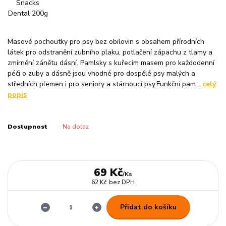
Masové pochoutky pro psy bez obilovin s obsahem přírodních
látek pro odstranění zubního plaku, potlačení zápachu z tlamy a
zmírnění zánětu dásní. Pamlsky s kuřecím masem pro každodenní
péči o zuby a dásně jsou vhodné pro dospělé psy malých a
středních plemen i pro seniory a stárnoucí psy.Funkční pam...
celý
popis
Dostupnost
Na dotaz
69 Kč
/
Ks
62 Kč
bez DPH
Přidat do košíku