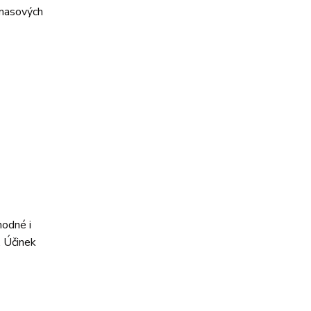
 masových
hodné i
. Účinek