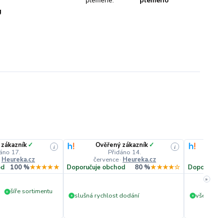
plemene:
plemeno
g
 zákazník
✓
Ověřený zákazník
✓
i
i
áno 17.
Přidáno 14.
·
Heureka.cz
července
·
Heureka.cz
č
od
100 %
★★★★★
Doporučuje obchod
80 %
★★★★☆
Doporuču
»
šíře sortimentu
+
slušná rychlost dodání
vše v p
+
+