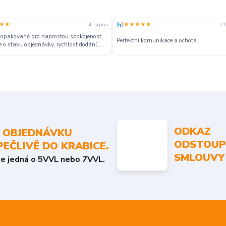
★★
★★★★★
4. srpna
21
 opakovaně pro naprostou spokojenost,
Perfektní komunikace a ochota.
 o stavu objednávky, rychlost dodání,....
ODKAZ
 OBJEDNÁVKU
ODSTOUP
PEČLIVĚ DO KRABICE.
SMLOUVY
se jedná o 5VVL nebo 7VVL.