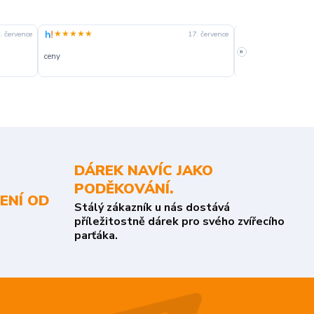
★★★★★
★★★★☆
. července
17. července
»
ceny
slušná rychlost dod
DÁREK NAVÍC JAKO
PODĚKOVÁNÍ.
ENÍ OD
Stálý zákazník u nás dostává
příležitostně dárek pro svého zvířecího
parťáka.