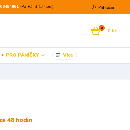
06494961
(Po-Pá, 8-17 hod.)
Přihlášení
0
0 Kč
Více
PRO PÁNÍČKY
za 48 hodin