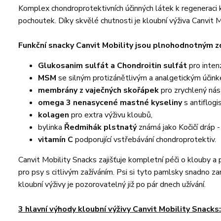
Komplex chondroprotektivních účinných látek k regeneraci
pochoutek. Díky skvělé chutnosti je kloubní výživa Canvit 
Funkční snacky Canvit Mobility jsou plnohodnotným z
Glukosanim sulfát a Chondroitin sulfát
pro intenz
MSM
se silným protizánětlivým a analgetickým účin
membrány z vaječných skořápek
pro zrychlený nás
omega 3 nenasycené mastné kyseliny
s antiflog
kolagen
pro extra výživu kloubů,
bylinka
Ředmihák plstnatý
známá jako Kočičí dráp -
vitamín C
podporující vstřebávání chondroprotektiv.
Canvit Mobility Snacks zajišťuje kompletní péči o klouby a
pro psy s citlivým zažíváním. Psi si tyto pamlsky snadno zam
kloubní výživy je pozorovatelný již po pár dnech užívání.
3 hlavní výhody kloubní výživy Canvit Mobility Snacks: