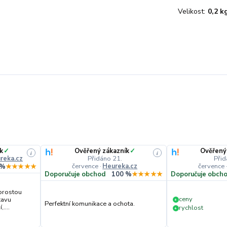
Velikost:
0,2 k
k
✓
Ověřený zákazník
✓
Ověřený
i
i
reka.cz
Přidáno 21.
Přid
července
·
Heureka.cz
července
 %
★★★★★
Doporučuje obchod
100 %
★★★★★
Doporučuje obch
prostou
ceny
tavu
+
Perfektní komunikace a ochota.
....
rychlost
+