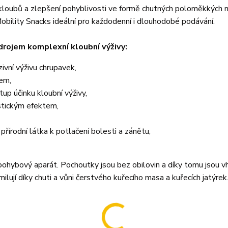
 kloubů a zlepšení pohyblivosti ve formě chutných poloměkkých
Mobility Snacks ideální pro každodenní i dlouhodobé podávání.
drojem komplexní kloubní výživy:
ivní výživu chrupavek,
kem,
tup účinku kloubní výživy,
istickým efektem,
 přírodní látka k potlačení bolesti a zánětu,
 pohybový aparát. Pochoutky jsou bez obilovin a díky tomu jsou v
ilují díky chuti a vůni čerstvého kuřecího masa a kuřecích jatýrek