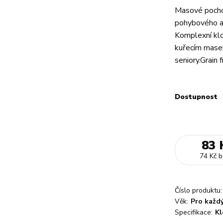
Masové pochou
pohybového ap
Komplexní klo
kuřecím masem
seniory.Grain 
Dostupnost
83 
74 Kč
b
Číslo produktu:
Věk:
Pro každ
Specifikace:
Kl