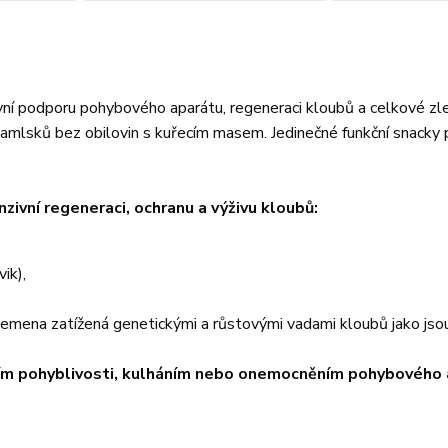
vní podporu pohybového aparátu, regeneraci kloubů a celkové zl
pamlsků bez obilovin s kuřecím masem. Jedinečné funkční snacky 
zivní regeneraci, ochranu a výživu kloubů:
vik),
lemena zatížená genetickými a růstovými vadami kloubů jako jso
ním pohyblivosti, kulháním nebo onemocněním pohybového