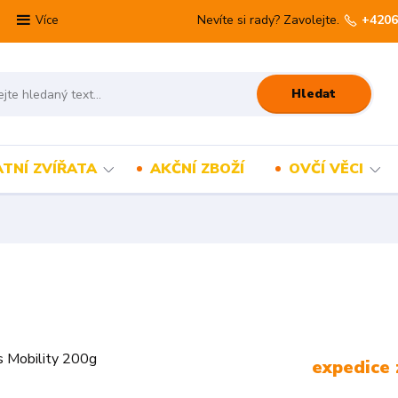
Nevíte si rady? Zavolejte.
+4206
Více
Hledat
TNÍ ZVÍŘATA
AKČNÍ ZBOŽÍ
OVČÍ VĚCI
expedice 