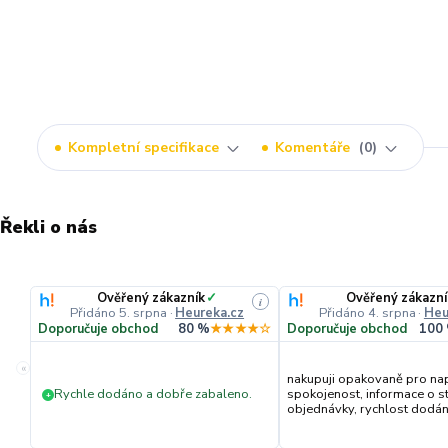
Kompletní specifikace
Komentáře
0
Řekli o nás
Ověřený zákazník
✓
Ověřený zákazní
i
Přidáno 5. srpna
·
Heureka.cz
Přidáno 4. srpna
·
Heu
Doporučuje obchod
80 %
★★★★☆
Doporučuje obchod
100
«
nakupuji opakovaně pro na
Rychle dodáno a dobře zabaleno.
spokojenost, informace o s
+
objednávky, rychlost dodání,