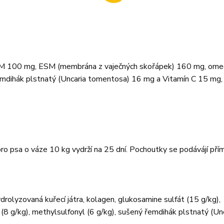
MSM 100 mg, ESM (membrána z vaječných skořápek) 160 mg, om
dihák plstnatý (Uncaria tomentosa) 16 mg a Vitamín C 15 mg,
o psa o váze 10 kg vydrží na 25 dní. Pochoutky se podávájí přím
drolyzovaná kuřecí játra, kolagen, glukosamine sulfát (15 g/kg),
(8 g/kg), methylsulfonyl (6 g/kg), sušený řemdihák plstnatý (Un