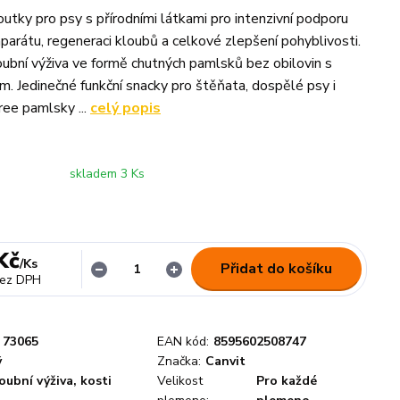
tky pro psy s přírodními látkami pro intenzivní podporu
arátu, regeneraci kloubů a celkové zlepšení pohyblivosti.
ubní výživa ve formě chutných pamlsků bez obilovin s
. Jedinečné funkční snacky pro štěňata, dospělé psy i
free pamlsky ...
celý popis
skladem 3 Ks
Kč
/
Ks
Přidat do košíku
ez DPH
73065
EAN kód:
8595602508747
ý
Značka:
Canvit
oubní výživa, kosti
Velikost
Pro každé