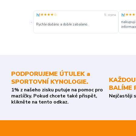
★★★★☆
★★★
5. srpna
nakupuji
«
Rychle dodáno a dobře zabaleno.
informace
PODPORUJEME ÚTULEK a
KAŽDOU
SPORTOVNÍ KYNOLOGIE.
BALÍME 
1% z našeho zisku putuje na pomoc pro
mazlíčky. Pokud chcete také přispět,
Nejčastěji 
klikněte na tento odkaz.