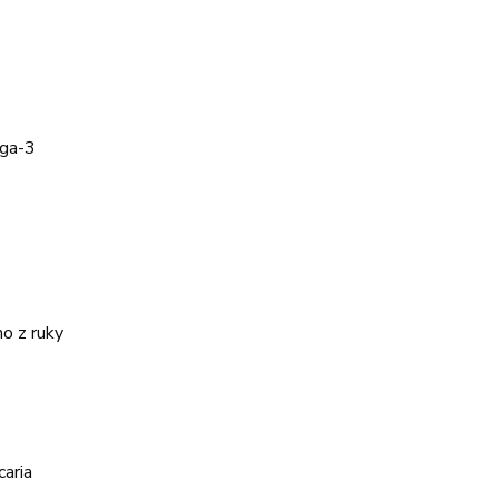
ega-3
o z ruky
caria