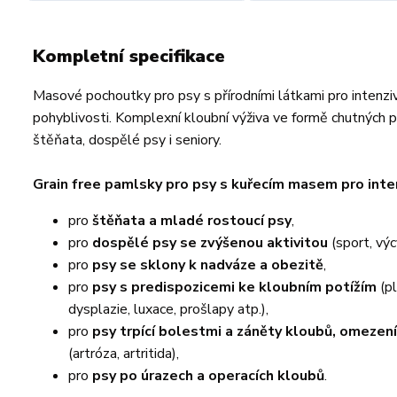
Kompletní specifikace
Masové pochoutky pro psy s přírodními látkami pro intenzi
pohyblivosti. Komplexní kloubní výživa ve formě chutných 
štěňata, dospělé psy i seniory.
Grain free pamlsky pro psy s kuřecím masem pro inten
pro
štěňata a mladé rostoucí psy
,
pro
dospělé psy se zvýšenou aktivitou
(sport, výc
pro
psy se sklony k nadváze a obezitě
,
pro
psy s predispozicemi ke kloubním potížím
(p
dysplazie, luxace, prošlapy atp.),
pro
psy trpící bolestmi a záněty kloubů, omeze
(artróza, artritida),
pro
psy po úrazech a operacích kloubů
.