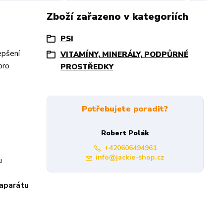
Zboží zařazeno v kategoriích
PSI
epšení
VITAMÍNY, MINERÁLY, PODPŮRNÉ
pro
PROSTŘEDKY
Potřebujete poradit?
Robert Polák
+420606494961
info@jackie-shop.cz
u
 aparátu