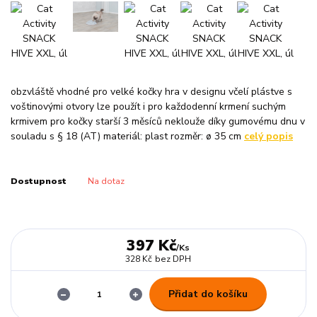
obzvláště vhodné pro velké kočky hra v designu včelí plástve s
voštinovými otvory lze použít i pro každodenní krmení suchým
krmivem pro kočky starší 3 měsíců neklouže díky gumovému dnu v
souladu s § 18 (AT) materiál: plast rozměr: ø 35 cm
celý popis
Dostupnost
Na dotaz
397 Kč
/
Ks
328 Kč
bez DPH
Přidat do košíku