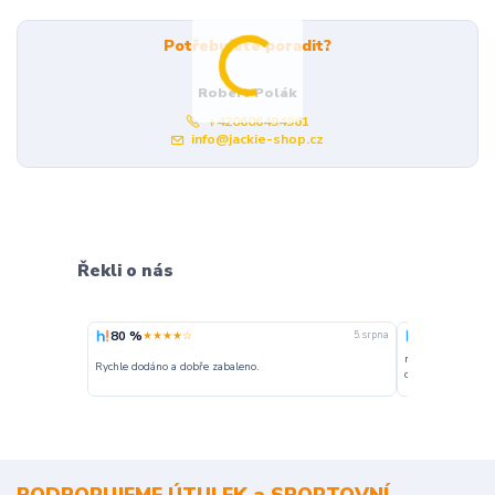
Potřebujete poradit?
Robert Polák
+420606494961
info@jackie-shop.cz
Řekli o nás
80 %
100 %
★★★★☆
★★★
5. srpna
nakupuji opakovan
Rychle dodáno a dobře zabaleno.
o stavu objednávky