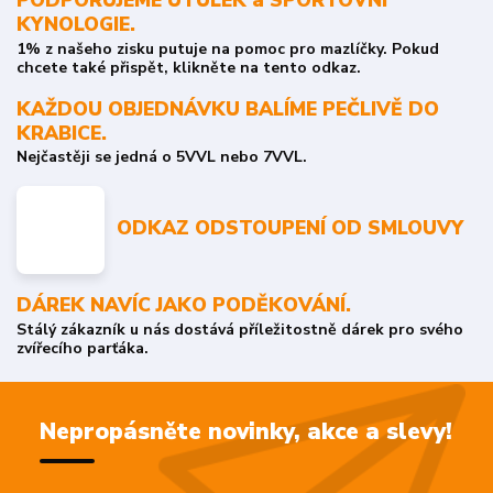
PODPORUJEME ÚTULEK a SPORTOVNÍ
KYNOLOGIE.
1% z našeho zisku putuje na pomoc pro mazlíčky. Pokud
chcete také přispět, klikněte na tento odkaz.
KAŽDOU OBJEDNÁVKU BALÍME PEČLIVĚ DO
KRABICE.
Nejčastěji se jedná o 5VVL nebo 7VVL.
ODKAZ ODSTOUPENÍ OD SMLOUVY
DÁREK NAVÍC JAKO PODĚKOVÁNÍ.
Stálý zákazník u nás dostává příležitostně dárek pro svého
zvířecího parťáka.
Nepropásněte novinky, akce a slevy!