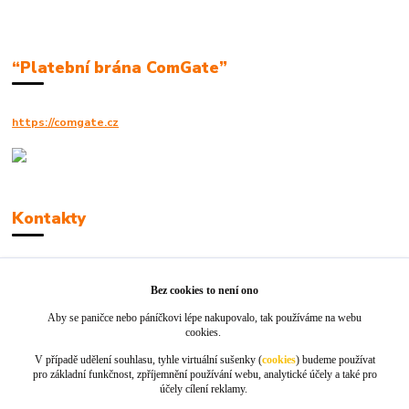
“Platební brána ComGate”
https://comgate.cz
Kontakty
Robert Polák
+420606494961
Bez cookies to není ono
Aby se paničce nebo páníčkovi lépe nakupovalo, tak používáme na webu
info@jackie-shop.cz
cookies.
V případě udělení souhlasu, tyhle virtuální sušenky (
cookies
) budeme používat
pro základní funkčnost, zpříjemnění používání webu, analytické účely a také pro
účely cílení reklamy.