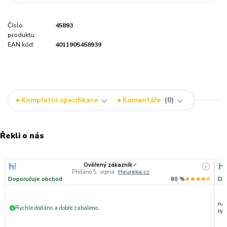
Číslo
45893
produktu:
EAN kód:
4011905458939
Kompletní specifikace
Komentáře
0
Řekli o nás
Ověřený zákazník
✓
i
Přidáno 5. srpna
·
Heureka.cz
Doporučuje obchod
80 %
★★★★☆
Do
nak
Rychle dodáno a dobře zabaleno.
+
ryc