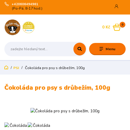
+420606494961
(Po-Pá, 8-17 hod.)
0
0 Kč
Menu
PSI
Čokoláda pro psy s drůbežím, 100g
Čokoláda pro psy s drůbežím, 100g