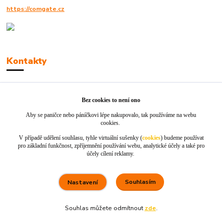
https://comgate.cz
Kontakty
Robert Polák
+420606494961
Bez cookies to není ono
Aby se paničce nebo páníčkovi lépe nakupovalo, tak používáme na webu
info@jackie-shop.cz
cookies.
V případě udělení souhlasu, tyhle virtuální sušenky (
cookies
) budeme používat
pro základní funkčnost, zpříjemnění používání webu, analytické účely a také pro
účely cílení reklamy.
Souhlasím
Nastavení
Vytvořeno na
Eshop-rychle.cz
Souhlas můžete odmítnout
zde
.
80 %
★★★★☆
100 %
★★★★★
5. srpna
×
Rychle dodáno a dobře zabaleno.
nakupuji opakovaně pro naprostou spoko
informace o stavu objednávky, rychlost dodá