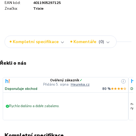
EAN kód:
4011905297125
Značka:
Trixie
Kompletní specifikace
Komentáře
0
Řekli o nás
Ověřený zákazník
✓
i
Přidáno 5. srpna
·
Heureka.cz
Doporučuje obchod
80 %
★★★★☆
Do
nak
Rychle dodáno a dobře zabaleno.
+
ryc
Kompletní specifikace