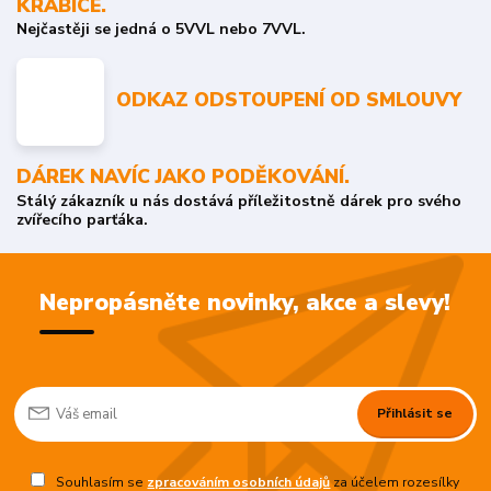
KRABICE.
Nejčastěji se jedná o 5VVL nebo 7VVL.
ODKAZ ODSTOUPENÍ OD SMLOUVY
DÁREK NAVÍC JAKO PODĚKOVÁNÍ.
Stálý zákazník u nás dostává příležitostně dárek pro svého
zvířecího parťáka.
Nepropásněte novinky, akce a slevy!
Přihlásit se
Souhlasím se
zpracováním osobních údajů
za účelem rozesílky