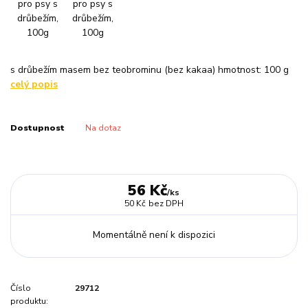
s drůbežím masem bez teobrominu (bez kakaa) hmotnost: 100 g
celý popis
Dostupnost
Na dotaz
56 Kč
/
ks
50 Kč
bez DPH
Momentálně není k dispozici
Číslo
29712
produktu: