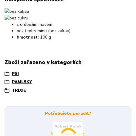
s drůbežím masem
bez teobrominu (bez kakaa)
hmotnost:
100 g
Zboží zařazeno v kategoriích
PSI
PAMLSKY
TRIXIE
Potřebujete poradit?
Robert Polák
+420606494961