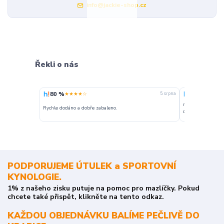
info@jackie-shop.cz
Řekli o nás
80 %
100 %
★★★★☆
★★★
5. srpna
nakupuji opakovan
Rychle dodáno a dobře zabaleno.
o stavu objednávky
PODPORUJEME ÚTULEK a SPORTOVNÍ
KYNOLOGIE.
1% z našeho zisku putuje na pomoc pro mazlíčky. Pokud
chcete také přispět, klikněte na tento odkaz.
KAŽDOU OBJEDNÁVKU BALÍME PEČLIVĚ DO