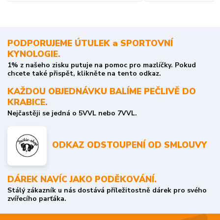
PODPORUJEME ÚTULEK a SPORTOVNÍ
KYNOLOGIE.
1% z našeho zisku putuje na pomoc pro mazlíčky. Pokud
chcete také přispět, klikněte na tento odkaz.
KAŽDOU OBJEDNÁVKU BALÍME PEČLIVĚ DO
KRABICE.
Nejčastěji se jedná o 5VVL nebo 7VVL.
ODKAZ ODSTOUPENÍ OD SMLOUVY
DÁREK NAVÍC JAKO PODĚKOVÁNÍ.
Stálý zákazník u nás dostává příležitostně dárek pro svého
zvířecího parťáka.