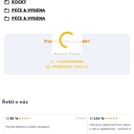
KOČKY
PÉČE & HYGIENA
PÉČE & HYGIENA
Potřebujete poradit?
Robert Polák
+420606494961
info@jackie-shop.cz
Řekli o nás
80 %
100 %
★★★★☆
★★★★★
5. srpna
nakupuji opakovaně pro naprosto
Rychle dodáno a dobře zabaleno.
o stavu objednávky, rychlost dodá