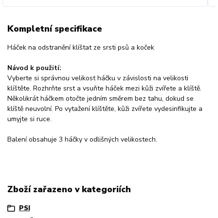
Kompletní specifikace
Háček na odstranění klíštat ze srsti psů a koček
Návod k použití:
Vyberte si správnou velikost háčku v závislosti na velikosti
klíštěte. Rozhrňte srst a vsuňte háček mezi kůži zvířete a klíště.
Několikrát háčkem otočte jedním směrem bez tahu, dokud se
klíště neuvolní. Po vytažení klíštěte, kůži zvířete vydesinfikujte a
umyjte si ruce.
Balení obsahuje 3 háčky v odlišných velikostech.
Zboží zařazeno v kategoriích
PSI