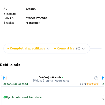
Číslo
105250
produktu:
EAN kód:
3283021700518
Značka:
Francodex
Kompletní specifikace
Komentáře
0
Řekli o nás
Ověřený zákazník
✓
i
Přidáno 5. srpna
·
Heureka.cz
Doporučuje obchod
80 %
★★★★☆
Do
na
Rychle dodáno a dobře zabaleno.
+
ryc