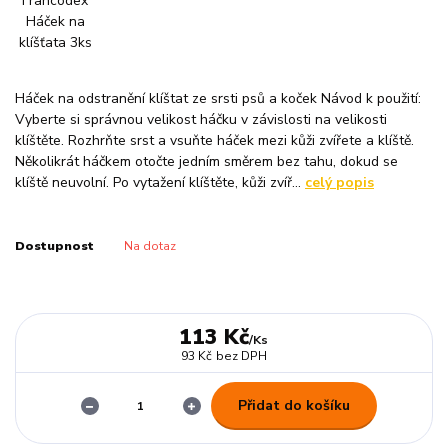
Háček na odstranění klíštat ze srsti psů a koček Návod k použití:
Vyberte si správnou velikost háčku v závislosti na velikosti
klíštěte. Rozhrňte srst a vsuňte háček mezi kůži zvířete a klíště.
Několikrát háčkem otočte jedním směrem bez tahu, dokud se
klíště neuvolní. Po vytažení klíštěte, kůži zvíř...
celý popis
Dostupnost
Na dotaz
113 Kč
/
Ks
93 Kč
bez DPH
Přidat do košíku