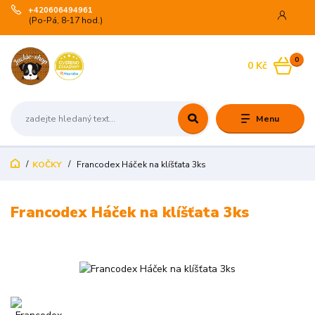
+420606494961
(Po-Pá, 8-17 hod.)
0
0 Kč
Menu
KOČKY
Francodex Háček na klíšťata 3ks
Francodex Háček na klíšťata 3ks