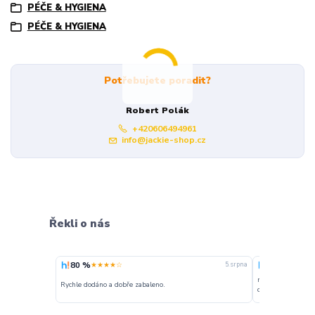
PÉČE & HYGIENA
PÉČE & HYGIENA
Potřebujete poradit?
Robert Polák
+420606494961
info@jackie-shop.cz
Řekli o nás
80 %
100 %
★★★★☆
★★★
5. srpna
nakupuji opakovan
Rychle dodáno a dobře zabaleno.
o stavu objednávky