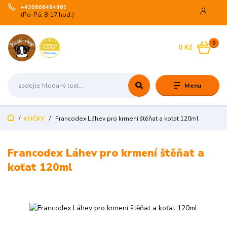
+420606494961
(Po-Pá, 8-17 hod.)
0
0 Kč
Menu
KOČKY
Francodex Láhev pro krmení štěňat a koťat 120ml
Francodex Láhev pro krmení štěňat a
koťat 120ml