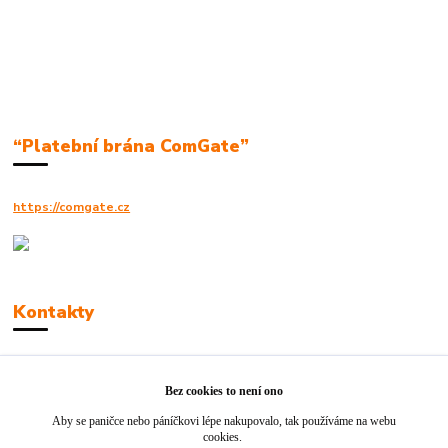
“Platební brána ComGate”
https://comgate.cz
Kontakty
Robert Polák
+420606494961
Bez cookies to není ono
Aby se paničce nebo páníčkovi lépe nakupovalo, tak používáme na webu
info@jackie-shop.cz
cookies.