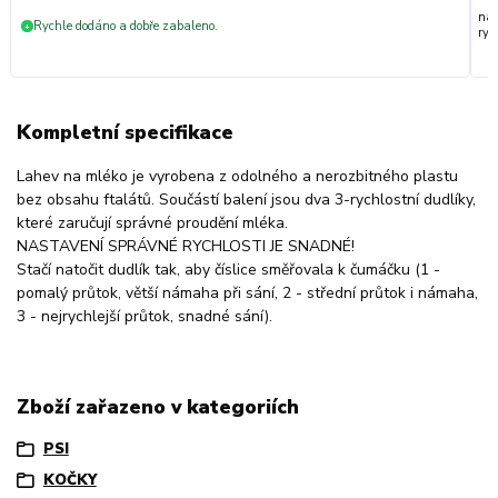
nak
Rychle dodáno a dobře zabaleno.
+
ryc
Kompletní specifikace
Lahev na mléko je vyrobena z odolného a nerozbitného plastu
bez obsahu ftalátů. Součástí balení jsou dva 3-rychlostní dudlíky,
které zaručují správné proudění mléka.
NASTAVENÍ SPRÁVNÉ RYCHLOSTI JE SNADNÉ!
Stačí natočit dudlík tak, aby číslice směřovala k čumáčku (1 -
pomalý průtok, větší námaha při sání, 2 - střední průtok i námaha,
3 - nejrychlejší průtok, snadné sání).
Zboží zařazeno v kategoriích
PSI
KOČKY