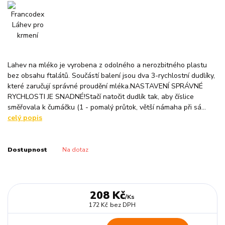
Lahev na mléko je vyrobena z odolného a nerozbitného plastu
bez obsahu ftalátů. Součástí balení jsou dva 3-rychlostní dudlíky,
které zaručují správné proudění mléka.NASTAVENÍ SPRÁVNÉ
RYCHLOSTI JE SNADNÉ!Stačí natočit dudlík tak, aby číslice
směřovala k čumáčku (1 - pomalý průtok, větší námaha při sá...
celý popis
Dostupnost
Na dotaz
208 Kč
/
Ks
172 Kč
bez DPH