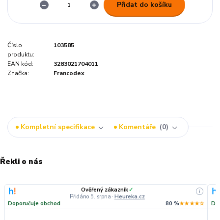
Přidat do košíku
Číslo
103585
produktu:
EAN kód:
3283021704011
Značka:
Francodex
Kompletní specifikace
Komentáře
0
Řekli o nás
Ověřený zákazník
✓
i
Přidáno 5. srpna
·
Heureka.cz
Doporučuje obchod
80 %
★★★★☆
Do