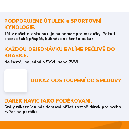
PODPORUJEME ÚTULEK a SPORTOVNÍ
KYNOLOGIE.
1% z našeho zisku putuje na pomoc pro mazlíčky. Pokud
chcete také přispět, klikněte na tento odkaz.
KAŽDOU OBJEDNÁVKU BALÍME PEČLIVĚ DO
KRABICE.
Nejčastěji se jedná o 5VVL nebo 7VVL.
ODKAZ ODSTOUPENÍ OD SMLOUVY
DÁREK NAVÍC JAKO PODĚKOVÁNÍ.
Stálý zákazník u nás dostává příležitostně dárek pro svého
zvířecího parťáka.