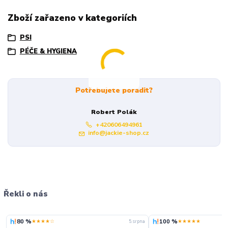
Zboží zařazeno v kategoriích
PSI
PÉČE & HYGIENA
Potřebujete poradit?
Robert Polák
+420606494961
info@jackie-shop.cz
Řekli o nás
80 %
100 %
★★★★☆
★★★★★
5. srpna