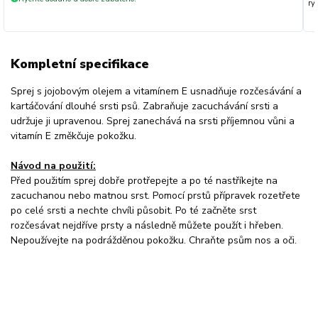
ryc
Kompletní specifikace
Sprej s jojobovým olejem a vitamínem E usnadňuje rozčesávání a
kartáčování dlouhé srsti psů. Zabraňuje zacuchávání srsti a
udržuje ji upravenou. Sprej zanechává na srsti příjemnou vůni a
vitamín E změkčuje pokožku.
Návod na použití:
Před použitím sprej dobře protřepejte a po té nastříkejte na
zacuchanou nebo matnou srst. Pomocí prstů přípravek rozetřete
po celé srsti a nechte chvíli působit. Po té začněte srst
rozčesávat nejdříve prsty a následně můžete použít i hřeben.
Nepoužívejte na podrážděnou pokožku. Chraňte psům nos a oči.