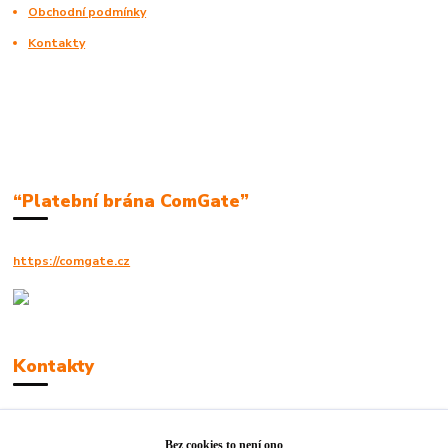
Obchodní podmínky
Kontakty
“Platební brána ComGate”
https://comgate.cz
Kontakty
Robert Polák
+420606494961
Bez cookies to není ono