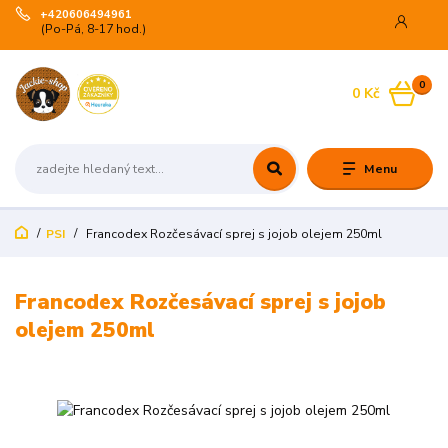
+420606494961
(Po-Pá, 8-17 hod.)
0
0 Kč
Menu
PSI
Francodex Rozčesávací sprej s jojob olejem 250ml
Francodex Rozčesávací sprej s jojob
olejem 250ml