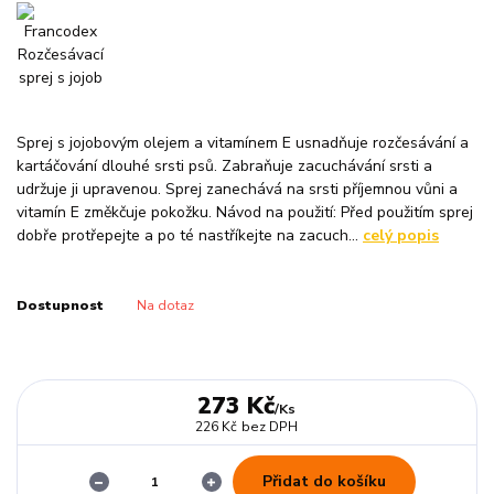
Sprej s jojobovým olejem a vitamínem E usnadňuje rozčesávání a
kartáčování dlouhé srsti psů. Zabraňuje zacuchávání srsti a
udržuje ji upravenou. Sprej zanechává na srsti příjemnou vůni a
vitamín E změkčuje pokožku. Návod na použití: Před použitím sprej
dobře protřepejte a po té nastříkejte na zacuch...
celý popis
Dostupnost
Na dotaz
273 Kč
/
Ks
226 Kč
bez DPH
Přidat do košíku