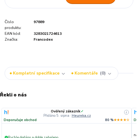
Číslo
97889
produktu:
EAN kód:
3283021724613
Značka:
Francodex
Kompletní specifikace
Komentáře
0
Řekli o nás
Ověřený zákazník
✓
i
Přidáno 5. srpna
·
Heureka.cz
Doporučuje obchod
80 %
★★★★☆
Do
na
Rychle dodáno a dobře zabaleno.
+