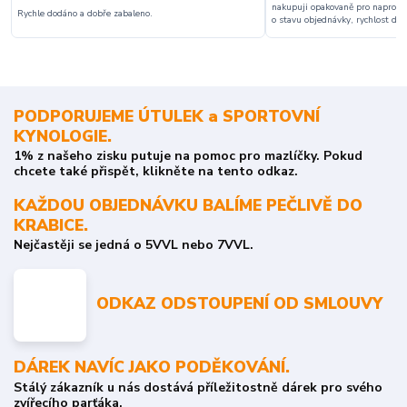
nakupuji opakovaně pro naprosto
Rychle dodáno a dobře zabaleno.
o stavu objednávky, rychlost dodá
PODPORUJEME ÚTULEK a SPORTOVNÍ
KYNOLOGIE.
1% z našeho zisku putuje na pomoc pro mazlíčky. Pokud
chcete také přispět, klikněte na tento odkaz.
KAŽDOU OBJEDNÁVKU BALÍME PEČLIVĚ DO
KRABICE.
Nejčastěji se jedná o 5VVL nebo 7VVL.
ODKAZ ODSTOUPENÍ OD SMLOUVY
DÁREK NAVÍC JAKO PODĚKOVÁNÍ.
Stálý zákazník u nás dostává příležitostně dárek pro svého
zvířecího parťáka.