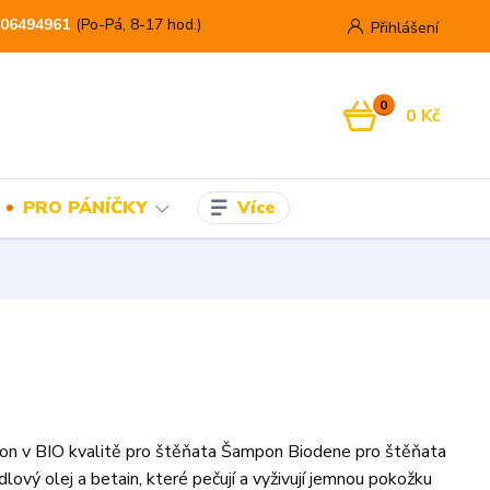
06494961
(Po-Pá, 8-17 hod.)
Přihlášení
0
0 Kč
Více
PRO PÁNÍČKY
on v BIO kvalitě pro štěňata Šampon Biodene pro štěňata
lový olej a betain, které pečují a vyživují jemnou pokožku