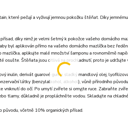
n, které pečují a vyživují jemnou pokožku štěňat. Díky jemnému
řísad, díky nimž je velmi šetrný k pokožce vašeho domácího maz
aby byl aplikován přímo na vašeho domácího mazlíčka bez ředěn
ho mazlíčka, aplikujte malé množství šamponu a rovnoměrně nap
é osušte. Štěňata jsou citlivá na prochladnutí, proto je udržujte 
kový inulin, derivát guarové gumy, sladký mandlový olej, lyofilizo
 konzervační látky (benzylalkohol, alkohol), vůně přírodního původu
e vniknutí do očí. Po umytí zvířete si omyjte ruce. Zabraňte zvíře
 nebo tlamy, důkladně je propláchněte vodou. Skladujte na chladn
 původu, včetně 10% organických přísad.