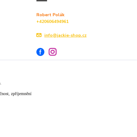
Robert Polák
+420606494961
info@jackie-shop.cz
s.
Vytvořeno na
Eshop-rychle.cz
čnost, zpříjemnění
★★★★☆
★★★★★
17. července
14. července
»
slušná rychlost dodání
vše v pořádku
×