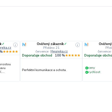
k
✓
Ověřený zákazník
✓
Ověřený
i
i
reka.cz
Přidáno 21.
Přid
července
·
Heureka.cz
července
 %
★★★★★
Doporučuje obchod
100 %
★★★★★
Doporučuje obch
prostou
ceny
tavu
+
Perfektní komunikace a ochota.
....
rychlost
+