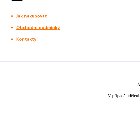
Jak nakupovat
Obchodní podmínky
Kontakty
A
V případě udělení 
★★★★☆
★★★★★
5. srpna
nakupuji opakovaně pro napros
«
Rychle dodáno a dobře zabaleno.
spokojenost, informace o stavu 
rychlost dodání,....