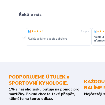
Řekli o nás
★★★★☆
★★★
5. srpna
nakupuji
«
Rychle dodáno a dobře zabaleno.
informace
PODPORUJEME ÚTULEK a
KAŽDOU
SPORTOVNÍ KYNOLOGIE.
BALÍME 
1% z našeho zisku putuje na pomoc pro
mazlíčky. Pokud chcete také přispět,
Nejčastěji 
klikněte na tento odkaz.