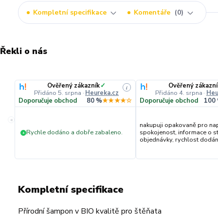
Kompletní specifikace
Komentáře
0
Řekli o nás
Ověřený zákazník
✓
Ověřený zákazní
i
Přidáno 5. srpna
·
Heureka.cz
Přidáno 4. srpna
·
Heu
Doporučuje obchod
80 %
★★★★☆
Doporučuje obchod
100
«
nakupuji opakovaně pro na
Rychle dodáno a dobře zabaleno.
spokojenost, informace o s
+
objednávky, rychlost dodání,
Kompletní specifikace
Přírodní šampon v BIO kvalitě pro štěňata