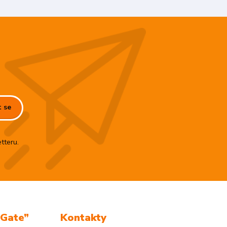
t se
tteru.
mGate”
Kontakty