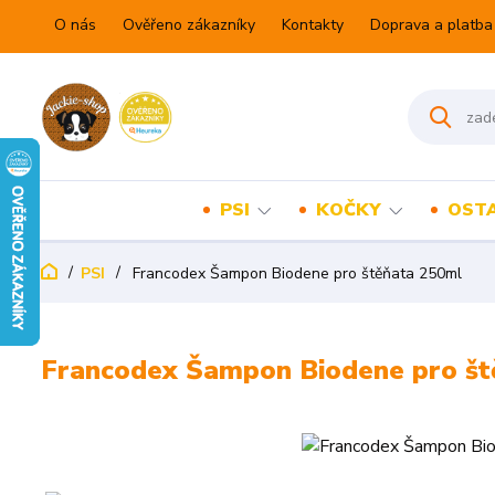
O nás
Ověřeno zákazníky
Kontakty
Doprava a platba
PSI
KOČKY
OSTA
PSI
Francodex Šampon Biodene pro štěňata 250ml
Francodex Šampon Biodene pro št