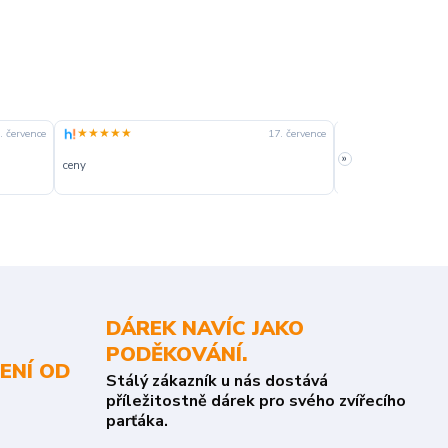
★★★★★
★★★★☆
. července
17. července
»
ceny
slušná rychlost dod
DÁREK NAVÍC JAKO
PODĚKOVÁNÍ.
ENÍ OD
Stálý zákazník u nás dostává
příležitostně dárek pro svého zvířecího
parťáka.