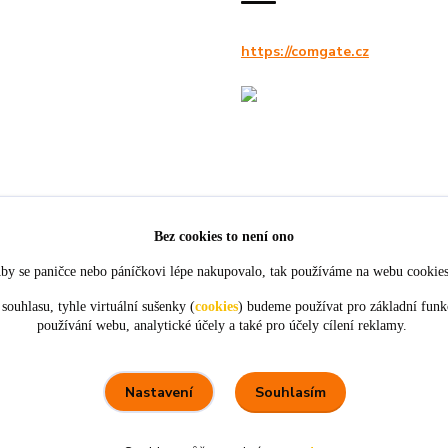
https://comgate.cz
Bez cookies to není ono
by se paničce nebo páníčkovi lépe nakupovalo, tak používáme na webu cookie
souhlasu, tyhle virtuální sušenky (
cookies
) budeme používat pro základní funk
používání webu, analytické účely a také pro účely cílení reklamy.
★★★★★
★★★★★
4. srpna
21. července
tou
objednávky,
Perfektní komunikace a ochota.
ceny
Souhlasím
Nastavení