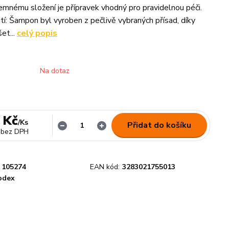
jemnému složení je přípravek vhodný pro pravidelnou péči.
tí: Šampon byl vyroben z pečlivě vybraných přísad, díky
šet...
celý popis
Na dotaz
 Kč
/
Ks
Přidat do košíku
bez DPH
105274
EAN kód:
3283021755013
odex