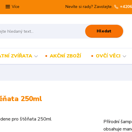
Nevíte si rady? Zavolejte.
+4206
Více
Hledat
TNÍ ZVÍŘATA
AKČNÍ ZBOŽÍ
OVČÍ VĚCI
ěňata 250ml
Přírodní šamp
obsahuje mand