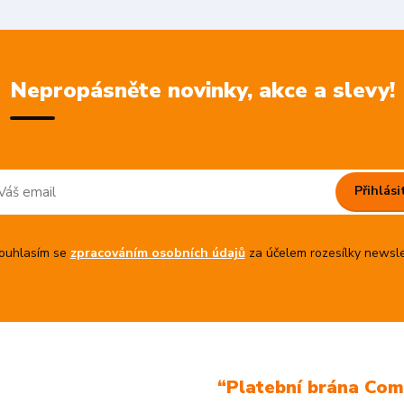
Nepropásněte novinky, akce a slevy!
Přihlási
uhlasím se
zpracováním osobních údajů
za účelem rozesílky newsle
“Platební brána Co