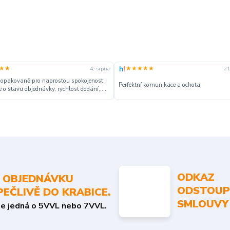
★★
★★★★★
4. srpna
21
 opakovaně pro naprostou spokojenost,
Perfektní komunikace a ochota.
 o stavu objednávky, rychlost dodání,....
ODKAZ
 OBJEDNÁVKU
ODSTOUP
PEČLIVĚ DO KRABICE.
SMLOUVY
se jedná o 5VVL nebo 7VVL.