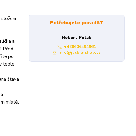
 složení
Potřebujete poradit?
Robert Polák
líčka a
+420606494961
í. Před
info@jackie-shop.cz
ěňte po
v teple,
vaná šťáva
.
ti
ém místě.