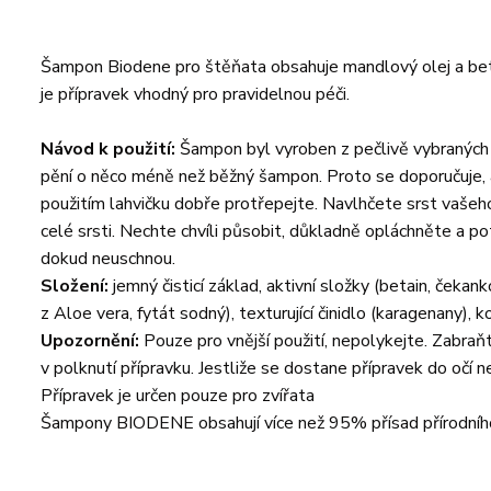
Šampon Biodene pro štěňata obsahuje mandlový olej a betai
je přípravek vhodný pro pravidelnou péči.
Návod k použití:
Šampon byl vyroben z pečlivě vybraných p
pění o něco méně než běžný šampon. Proto se doporučuje, 
použitím lahvičku dobře protřepejte. Navlhčete srst vaše
celé srsti. Nechte chvíli působit, důkladně opláchněte a pot
dokud neuschnou.
Složení:
jemný čisticí základ, aktivní složky (betain, čekan
z Aloe vera, fytát sodný), texturující činidlo (karagenany),
Upozornění:
Pouze pro vnější použití, nepolykejte. Zabraňt
v polknutí přípravku. Jestliže se dostane přípravek do očí
Přípravek je určen pouze pro zvířata
Šampony BIODENE obsahují více než 95% přísad přírodního