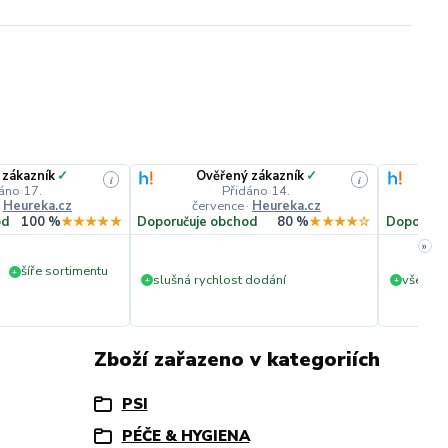
 zákazník
✓
Ověřený zákazník
✓
i
i
áno 17.
Přidáno 14.
·
Heureka.cz
července
·
Heureka.cz
č
od
100 %
★★★★★
Doporučuje obchod
80 %
★★★★☆
Doporuču
»
šíře sortimentu
+
slušná rychlost dodání
vše v p
+
+
Zboží zařazeno v kategoriích
PSI
PÉČE & HYGIENA