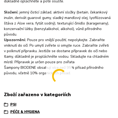
důkladně opláchněte a poté osušte.
Složení:
jemný čisticí základ, aktivní složky (betain, čekankový
inulin, derivát guarové gumy, sladký mandlový olej, lyofilizovaná
šťáva z Aloe vera, fytát sodný), texturující činidlo (karagenany),
konzervační látky (benzylalkohol, alkohol), vůně přírodního
původu.
Upozornění:
Pouze pro vnější použití, nepolykejte. Zabraňte
vniknutí do očí. Po umytí zvířete si omyjte ruce. Zabraňte zvířeti
v polknutí přípravku. Jestliže se dostane přípravek do očí nebo
tlamy, důkladně je propláchněte vodou. Skladujte na chladném
místě. Přípravek je určen pouze pro zvířata
Šampony BIODENE obsahují více než 95% přísad přírodního
původu, včetně 10% organických přísad.
Zboží zařazeno v kategoriích
PSI
PÉČE & HYGIENA