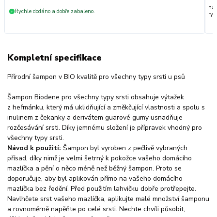
nak
Rychle dodáno a dobře zabaleno.
+
ryc
Kompletní specifikace
Přírodní šampon v BIO kvalitě pro všechny typy srsti u psů
Šampon Biodene pro všechny typy srsti obsahuje výtažek
z heřmánku, který má uklidňující a změkčující vlastnosti a spolu s
inulinem z čekanky a derivátem guarové gumy usnadňuje
rozčesávání srsti. Díky jemnému složení je přípravek vhodný pro
všechny typy srsti.
Návod k použití:
Šampon byl vyroben z pečlivě vybraných
přísad, díky nimž je velmi šetrný k pokožce vašeho domácího
mazlíčka a pění o něco méně než běžný šampon. Proto se
doporučuje, aby byl aplikován přímo na vašeho domácího
mazlíčka bez ředění. Před použitím lahvičku dobře protřepejte.
Navlhčete srst vašeho mazlíčka, aplikujte malé množství šamponu
a rovnoměrně napěňte po celé srsti. Nechte chvíli působit,