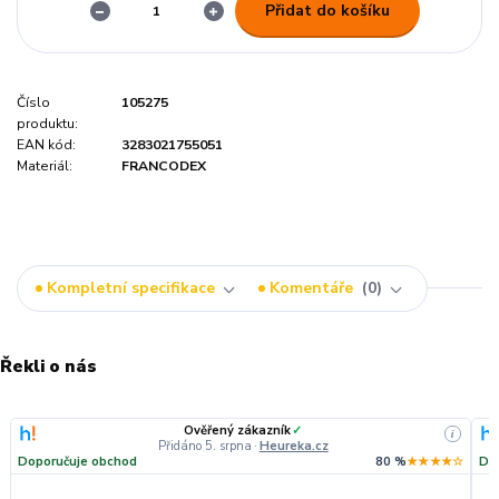
Přidat do košíku
Číslo
105275
produktu:
EAN kód:
3283021755051
Materiál:
FRANCODEX
Kompletní specifikace
Komentáře
0
Řekli o nás
Ověřený zákazník
✓
i
Přidáno 5. srpna
·
Heureka.cz
Doporučuje obchod
80 %
★★★★☆
Do