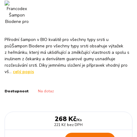
Přírodní šampon v BIO kvalitě pro všechny typy srsti u
psůŠampon Biodene pro všechny typy srsti obsahuje výtažek
z heřmánku, který má uklidňující a změkčující vlastnosti a spolu s
inulinem z čekanky a derivátem guarové gumy usnadňuje
rozčesávání srsti. Díky jemnému složení je přípravek vhodný pro
vš...
celý popis
Dostupnost
Na dotaz
268 Kč
/
Ks
221 Kč
bez DPH