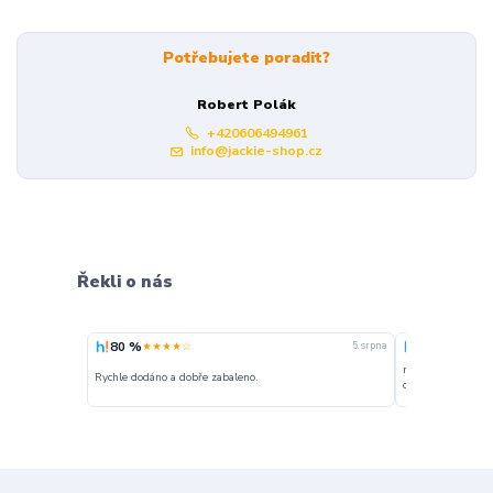
Potřebujete poradit?
Robert Polák
+420606494961
info@jackie-shop.cz
Řekli o nás
80 %
100 %
★★★★☆
★★★
5. srpna
nakupuji opakovan
Rychle dodáno a dobře zabaleno.
o stavu objednávky