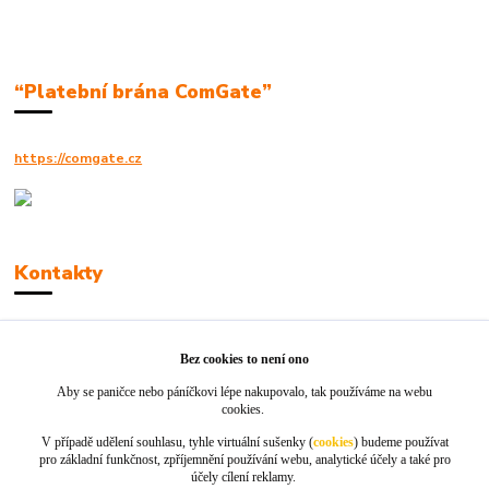
“Platební brána ComGate”
https://comgate.cz
Kontakty
Robert Polák
+420606494961
Bez cookies to není ono
Aby se paničce nebo páníčkovi lépe nakupovalo, tak používáme na webu
info@jackie-shop.cz
cookies.
V případě udělení souhlasu, tyhle virtuální sušenky (
cookies
) budeme používat
pro základní funkčnost, zpříjemnění používání webu, analytické účely a také pro
účely cílení reklamy.