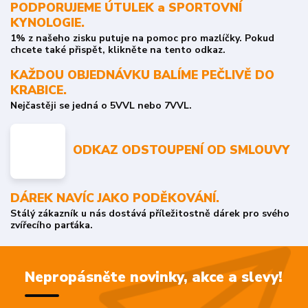
PODPORUJEME ÚTULEK a SPORTOVNÍ
KYNOLOGIE.
1% z našeho zisku putuje na pomoc pro mazlíčky. Pokud
chcete také přispět, klikněte na tento odkaz.
KAŽDOU OBJEDNÁVKU BALÍME PEČLIVĚ DO
KRABICE.
Nejčastěji se jedná o 5VVL nebo 7VVL.
ODKAZ ODSTOUPENÍ OD SMLOUVY
DÁREK NAVÍC JAKO PODĚKOVÁNÍ.
Stálý zákazník u nás dostává příležitostně dárek pro svého
zvířecího parťáka.
Nepropásněte novinky, akce a slevy!