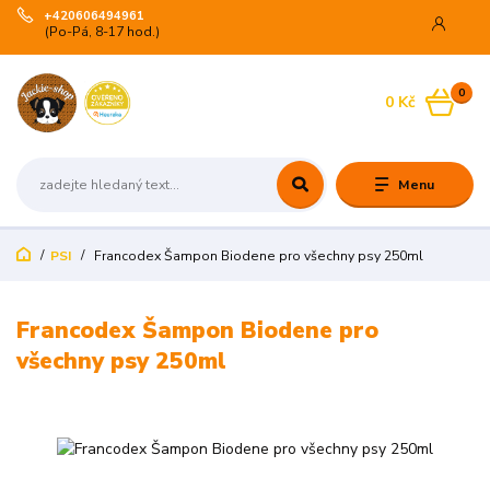
+420606494961
(Po-Pá, 8-17 hod.)
0
0 Kč
Menu
PSI
Francodex Šampon Biodene pro všechny psy 250ml
Francodex Šampon Biodene pro
všechny psy 250ml