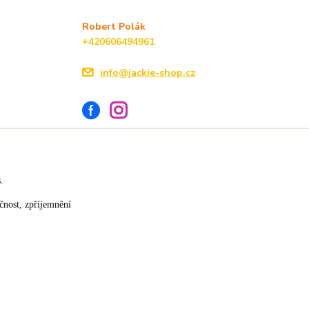
Robert Polák
+420606494961
info@jackie-shop.cz
s.
Vytvořeno na
Eshop-rychle.cz
čnost, zpříjemnění
★★★★☆
★★★★★
17. července
14. července
»
slušná rychlost dodání
vše v pořádku
×