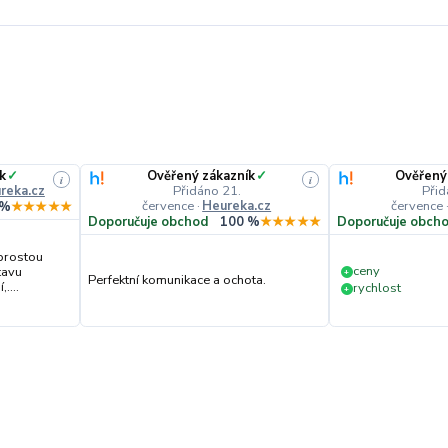
k
✓
Ověřený zákazník
✓
Ověřený
i
i
reka.cz
Přidáno 21.
Přid
července
·
Heureka.cz
července
 %
★★★★★
Doporučuje obchod
100 %
★★★★★
Doporučuje obch
prostou
ceny
tavu
+
Perfektní komunikace a ochota.
....
rychlost
+