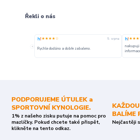
Řekli o nás
★★★★☆
★★★
5. srpna
nakupuji
«
Rychle dodáno a dobře zabaleno.
informace
PODPORUJEME ÚTULEK a
KAŽDOU
SPORTOVNÍ KYNOLOGIE.
BALÍME 
1% z našeho zisku putuje na pomoc pro
mazlíčky. Pokud chcete také přispět,
Nejčastěji 
klikněte na tento odkaz.