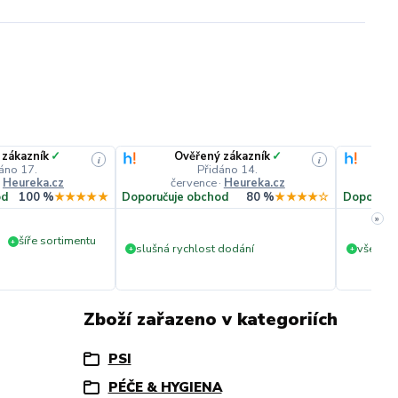
 zákazník
✓
Ověřený zákazník
✓
i
i
áno 17.
Přidáno 14.
·
Heureka.cz
července
·
Heureka.cz
č
od
100 %
★★★★★
Doporučuje obchod
80 %
★★★★☆
Doporuču
»
šíře sortimentu
+
slušná rychlost dodání
vše v p
+
+
Zboží zařazeno v kategoriích
PSI
PÉČE & HYGIENA