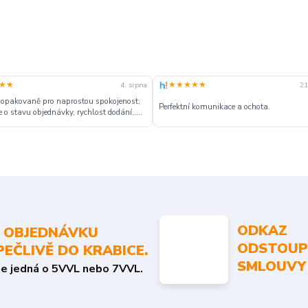
★★
★★★★★
4. srpna
21
 opakovaně pro naprostou spokojenost,
Perfektní komunikace a ochota.
 o stavu objednávky, rychlost dodání,....
ODKAZ
 OBJEDNÁVKU
ODSTOUP
PEČLIVĚ DO KRABICE.
SMLOUVY
se jedná o 5VVL nebo 7VVL.