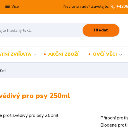
Nevíte si rady? Zavolejte.
+4206
Více
Hledat
TNÍ ZVÍŘATA
AKČNÍ ZBOŽÍ
OVČÍ VĚCI
50ml
vědivý pro psy 250ml
Přírodní prot
Biodene proti