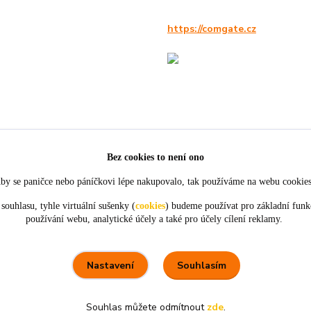
https://comgate.cz
Bez cookies to není ono
by se paničce nebo páníčkovi lépe nakupovalo, tak používáme na webu cookie
souhlasu, tyhle virtuální sušenky (
cookies
) budeme používat pro základní funk
používání webu, analytické účely a také pro účely cílení reklamy.
★★★★★
★★★★★
4. srpna
21. července
tou
objednávky,
Perfektní komunikace a ochota.
ceny
Souhlasím
Nastavení
Souhlas můžete odmítnout
zde
.