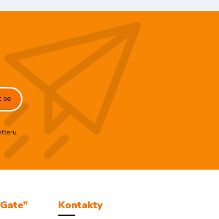
t se
tteru.
mGate”
Kontakty