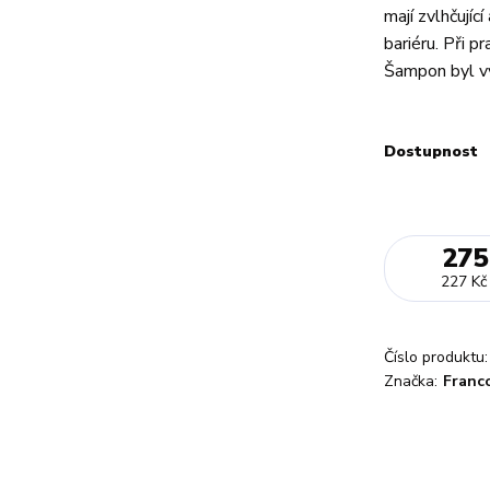
mají zvlhčujíc
bariéru. Při p
Šampon byl vy
Dostupnost
275
227 Kč
Číslo produktu:
Značka:
Franc