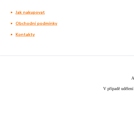
Jak nakupovat
Obchodní podmínky
Kontakty
A
V případě udělení 
★★★★☆
★★★★★
5. srpna
nakupuji opakovaně pro napros
«
Rychle dodáno a dobře zabaleno.
spokojenost, informace o stavu 
rychlost dodání,....