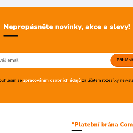
Nepropásněte novinky, akce a slevy!
Přihlási
uhlasím se
zpracováním osobních údajů
za účelem rozesílky newsle
“Platební brána Co