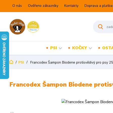
O nás
Ověřeno zákazníky
Kontakty
Doprava a platba
PSI
KOČKY
OSTA
PSI
Francodex Šampon Biodene protisvědivý pro psy 2
Francodex Šampon Biodene protis