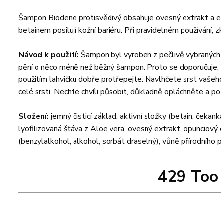
Šampon Biodene protisvědivý obsahuje ovesný extrakt a extra
betainem posilují kožní bariéru. Při pravidelném používání, z
Návod k použití:
Šampon byl vyroben z pečlivě vybraných p
pění o něco méně než běžný šampon. Proto se doporučuje, 
použitím lahvičku dobře protřepejte. Navlhčete srst vaše
celé srsti. Nechte chvíli působit, důkladně opláchněte a p
Složení:
jemný čisticí základ, aktivní složky (betain, čekanka
lyofilizovaná šťáva z Aloe vera, ovesný extrakt, opunciový e
(benzylalkohol, alkohol, sorbát draselný), vůně přírodního
429 Too