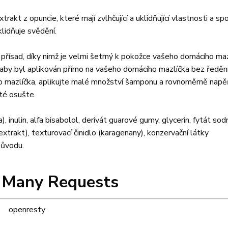
kt z opuncie, které mají zvlhčující a uklidňující vlastnosti a sp
klidňuje svědění.
řísad, díky nimž je velmi šetrný k pokožce vašeho domácího maz
aby byl aplikován přímo na vašeho domácího mazlíčka bez ředěn
ho mazlíčka, aplikujte malé množství šamponu a rovnoměrně nap
oté osušte.
), inulin, alfa bisabolol, derivát guarové gumy, glycerin, fytát sod
xtrakt), texturovací činidlo (karagenany), konzervační látky
 původu.
 Many Requests
openresty