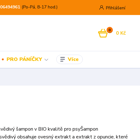
06494961
(Po-Pá, 8-17 hod.)
Přihlášení
0
0 Kč
Více
PRO PÁNÍČKY
isvědivý šampon v BIO kvalitě pro psyŠampon
svědivý obsahuje ovesný extrakt a extrakt z opuncie, které