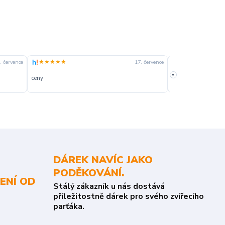
★★★★★
★★★★☆
. července
17. července
»
ceny
slušná rychlost dod
DÁREK NAVÍC JAKO
PODĚKOVÁNÍ.
ENÍ OD
Stálý zákazník u nás dostává
příležitostně dárek pro svého zvířecího
parťáka.