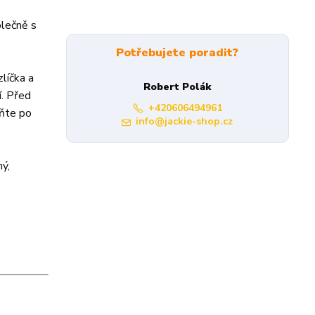
olečně s
Potřebujete poradit?
líčka a
Robert Polák
í. Před
+420606494961
ěňte po
info@jackie-shop.cz
ný,