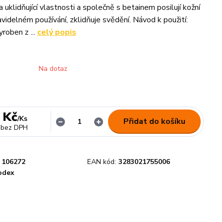
í a uklidňující vlastnosti a společně s betainem posilují kožní
ravidelném používání, zklidňuje svědění. Návod k použití:
roben z ...
celý popis
Na dotaz
 Kč
/
Ks
Přidat do košíku
bez DPH
106272
EAN kód:
3283021755006
odex