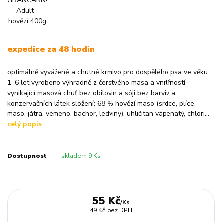
expedice za 48 hodin
optimálně vyvážené a chutné krmivo pro dospělého psa ve věku
1–6 let vyrobeno výhradně z čerstvého masa a vnitřností
vynikající masová chuť bez obilovin a sóji bez barviv a
konzervačních látek složení: 68 % hovězí maso (srdce, plíce,
maso, játra, vemeno, bachor, ledviny), uhličitan vápenatý, chlori...
celý popis
Dostupnost
skladem 9 Ks
55 Kč
/
Ks
49 Kč
bez DPH