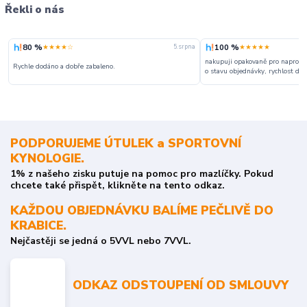
Řekli o nás
80 %
100 %
★★★★☆
★★★★★
5. srpna
nakupuji opakovaně pro naprosto
Rychle dodáno a dobře zabaleno.
o stavu objednávky, rychlost dodá
PODPORUJEME ÚTULEK a SPORTOVNÍ
KYNOLOGIE.
1% z našeho zisku putuje na pomoc pro mazlíčky. Pokud
chcete také přispět, klikněte na tento odkaz.
KAŽDOU OBJEDNÁVKU BALÍME PEČLIVĚ DO
KRABICE.
Nejčastěji se jedná o 5VVL nebo 7VVL.
ODKAZ ODSTOUPENÍ OD SMLOUVY