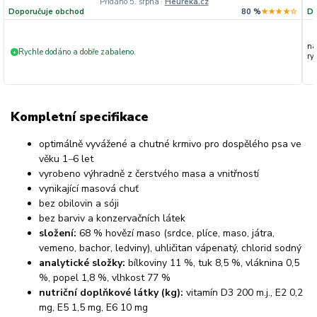
Přidáno 5. srpna
·
Heureka.cz
Doporučuje obchod
80 %
★★★★☆
Do
na
Rychle dodáno a dobře zabaleno.
+
ryc
Kompletní specifikace
optimálně vyvážené a chutné krmivo pro dospělého psa ve
věku 1
–
6 let
vyrobeno výhradně z čerstvého masa a vnitřností
vynikající masová chuť
bez obilovin a sóji
bez barviv a konzervačních látek
složení:
68 % hovězí maso (srdce, plíce, maso, játra,
vemeno, bachor, ledviny), uhličitan vápenatý, chlorid sodný
analytické složky:
bílkoviny 11 %, tuk 8,5 %, vláknina 0,5
%, popel 1,8 %, vlhkost 77 %
nutriční doplňkové látky (kg):
vitamín D3 200 m.j., E2 0,2
mg, E5 1,5 mg, E6 10 mg