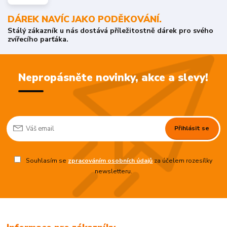
DÁREK NAVÍC JAKO PODĚKOVÁNÍ.
Stálý zákazník u nás dostává příležitostně dárek pro svého
zvířecího parťáka.
Nepropásněte novinky, akce a slevy!
Přihlásit se
Souhlasím se
zpracováním osobních údajů
za účelem rozesílky
newsletteru.