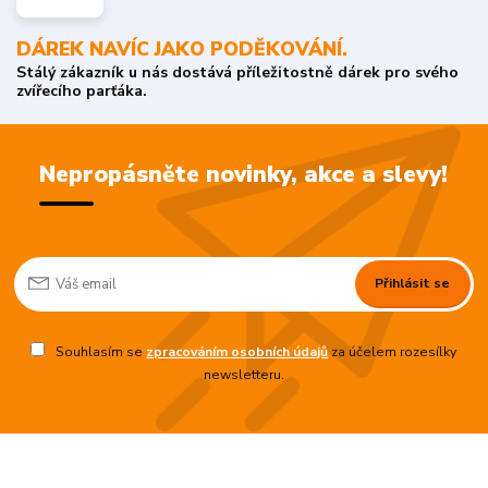
DÁREK NAVÍC JAKO PODĚKOVÁNÍ.
Stálý zákazník u nás dostává příležitostně dárek pro svého
zvířecího parťáka.
Nepropásněte novinky, akce a slevy!
Přihlásit se
Souhlasím se
zpracováním osobních údajů
za účelem rozesílky
newsletteru.