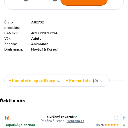
Číslo
A82732
produktu:
EAN kód:
4017721827324
Věk:
Adult
Značka:
Animonda
Druh masa:
Hovězí & Kuřecí
Kompletní specifikace
Komentáře
0
Řekli o nás
Ověřený zákazník
✓
i
Přidáno 5. srpna
·
Heureka.cz
Doporučuje obchod
80 %
★★★★☆
Do