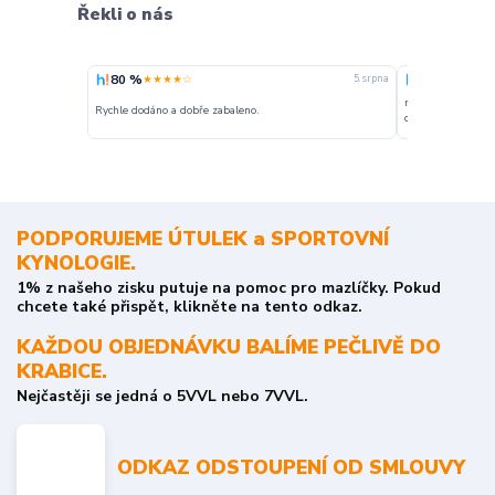
Řekli o nás
80 %
100 %
★★★★☆
★★★
5. srpna
nakupuji opakovan
Rychle dodáno a dobře zabaleno.
o stavu objednávky
PODPORUJEME ÚTULEK a SPORTOVNÍ
KYNOLOGIE.
1% z našeho zisku putuje na pomoc pro mazlíčky. Pokud
chcete také přispět, klikněte na tento odkaz.
KAŽDOU OBJEDNÁVKU BALÍME PEČLIVĚ DO
KRABICE.
Nejčastěji se jedná o 5VVL nebo 7VVL.
ODKAZ ODSTOUPENÍ OD SMLOUVY