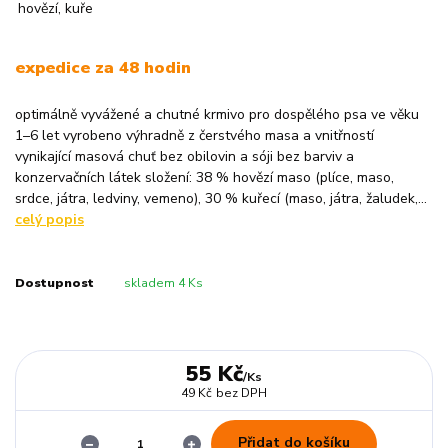
expedice za 48 hodin
optimálně vyvážené a chutné krmivo pro dospělého psa ve věku
1–6 let vyrobeno výhradně z čerstvého masa a vnitřností
vynikající masová chuť bez obilovin a sóji bez barviv a
konzervačních látek složení: 38 % hovězí maso (plíce, maso,
srdce, játra, ledviny, vemeno), 30 % kuřecí (maso, játra, žaludek,...
celý popis
Dostupnost
skladem 4 Ks
55 Kč
/
Ks
49 Kč
bez DPH
Přidat do košíku