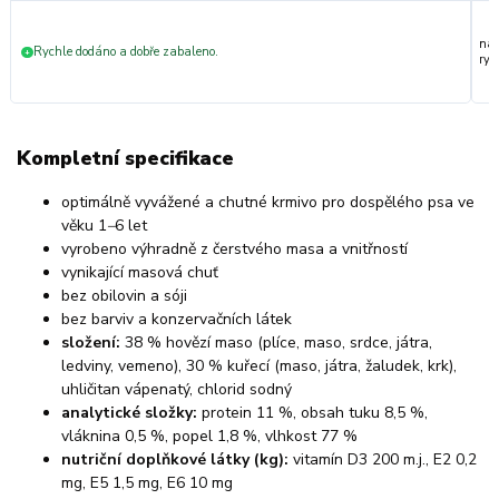
nak
Rychle dodáno a dobře zabaleno.
+
ryc
Kompletní specifikace
optimálně vyvážené a chutné krmivo pro dospělého psa ve
věku 1
–
6 let
vyrobeno výhradně z čerstvého masa a vnitřností
vynikající masová chuť
bez obilovin a sóji
bez barviv a konzervačních látek
složení:
38 % hovězí maso (plíce, maso, srdce, játra,
ledviny, vemeno), 30 % kuřecí (maso, játra, žaludek, krk),
uhličitan vápenatý, chlorid sodný
analytické složky:
protein 11 %, obsah tuku 8,5 %,
vláknina 0,5 %, popel 1,8 %, vlhkost 77 %
nutriční doplňkové látky (kg):
vitamín D3 200 m.j., E2 0,2
mg, E5 1,5 mg, E6 10 mg