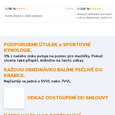
80 %
100 %
★★★★☆
★★★★★
5. srpna
nakupuji opakovaně pro naprosto
Rychle dodáno a dobře zabaleno.
o stavu objednávky, rychlost dodá
PODPORUJEME ÚTULEK a SPORTOVNÍ
KYNOLOGIE.
1% z našeho zisku putuje na pomoc pro mazlíčky. Pokud
chcete také přispět, klikněte na tento odkaz.
KAŽDOU OBJEDNÁVKU BALÍME PEČLIVĚ DO
KRABICE.
Nejčastěji se jedná o 5VVL nebo 7VVL.
ODKAZ ODSTOUPENÍ OD SMLOUVY