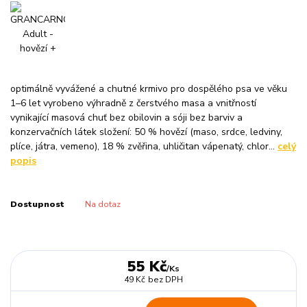
optimálně vyvážené a chutné krmivo pro dospělého psa ve věku
1–6 let vyrobeno výhradně z čerstvého masa a vnitřností
vynikající masová chuť bez obilovin a sóji bez barviv a
konzervačních látek složení: 50 % hovězí (maso, srdce, ledviny,
plíce, játra, vemeno), 18 % zvěřina, uhličitan vápenatý, chlor...
celý
popis
Dostupnost
Na dotaz
55 Kč
/
Ks
49 Kč
bez DPH