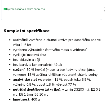
na
Rychle dodáno a dobře zabaleno.
+
ryc
Kompletní specifikace
optimálně vyvážené a chutné krmivo pro dospělého psa ve
věku 1
–
6 let
vyrobeno výhradně z čerstvého masa a vnitřností
vynikající masová chuť
bez obilovin a sóji
bez barviv a konzervačních látek
složení:
50 % hovězí (maso, srdce, ledviny, plíce, játra,
vemeno), 18 % zvěřina, uhličitan vápenatý, chlorid sodný
analytické složky:
protein 11 %, obsah tuku 8,5 %,
vláknina 0,5 %, popel 1,8 %, vlhkost 77 %
nutriční doplňkové látky (kg):
vitamín D3200 m.j., E2 0,2
mg, E5 1,5mg, E6 10 mg
hmotnost:
400 g