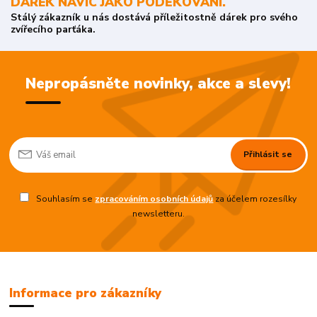
DÁREK NAVÍC JAKO PODĚKOVÁNÍ.
Stálý zákazník u nás dostává příležitostně dárek pro svého
zvířecího parťáka.
Nepropásněte novinky, akce a slevy!
Přihlásit se
Souhlasím se
zpracováním osobních údajů
za účelem rozesílky
newsletteru.
Informace pro zákazníky