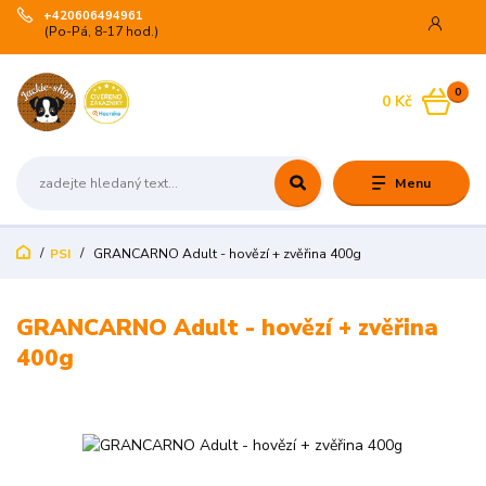
+420606494961
(Po-Pá, 8-17 hod.)
0
0 Kč
Menu
PSI
GRANCARNO Adult - hovězí + zvěřina 400g
GRANCARNO Adult - hovězí + zvěřina
400g