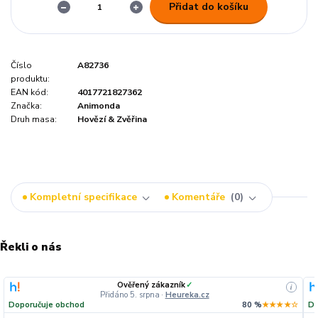
Přidat do košíku
Číslo
A82736
produktu:
EAN kód:
4017721827362
Značka:
Animonda
Druh masa:
Hovězí & Zvěřina
Kompletní specifikace
Komentáře
0
Řekli o nás
Ověřený zákazník
✓
i
Přidáno 5. srpna
·
Heureka.cz
Doporučuje obchod
80 %
★★★★☆
Do