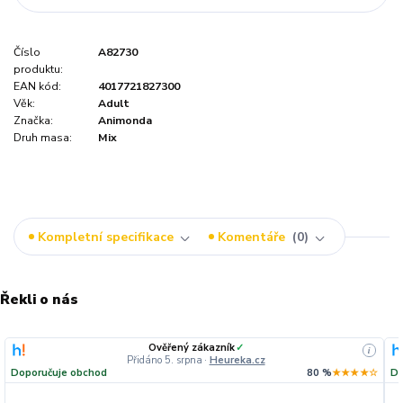
Číslo
A82730
produktu:
EAN kód:
4017721827300
Věk:
Adult
Značka:
Animonda
Druh masa:
Mix
Kompletní specifikace
Komentáře
0
Řekli o nás
Ověřený zákazník
✓
i
Přidáno 5. srpna
·
Heureka.cz
Doporučuje obchod
80 %
★★★★☆
Do