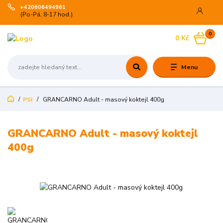
+420606494961
(Po-Pá, 8-17 hod.)
0
0 Kč
Menu
PSI
GRANCARNO Adult - masový koktejl 400g
GRANCARNO Adult - masový koktejl
400g