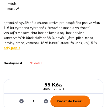
optimálně vyvážené a chutné krmivo pro dospělého psa ve věku
1–6 let vyrobeno výhradně z čerstvého masa a vnitřností
vynikající masová chuť bez obilovin a sóji bez barviv a
konzervačních látek složení: 38 % hovězí (játra, plíce, maso,
ledviny, srdce, vemeno), 18 % kuřecí (srdce, žaludek, krk), 5 % ...
celý popis
Dostupnost
Na dotaz
55 Kč
/
Ks
49 Kč
bez DPH
Přidat do košíku