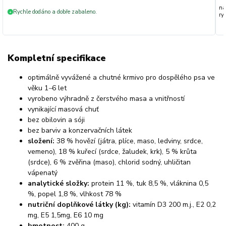
na
Rychle dodáno a dobře zabaleno.
+
ryc
Kompletní specifikace
optimálně vyvážené a chutné krmivo pro dospělého psa ve
věku 1
–
6 let
vyrobeno výhradně z čerstvého masa a vnitřností
vynikající masová chuť
bez obilovin a sóji
bez barviv a konzervačních látek
složení:
38 % hovězí (játra, plíce, maso, ledviny, srdce,
vemeno), 18 % kuřecí (srdce, žaludek, krk), 5 % krůta
(srdce), 6 % zvěřina (maso), chlorid sodný, uhličitan
vápenatý
analytické složky:
protein 11 %, tuk 8,5 %, vláknina 0,5
%, popel 1,8 %, vlhkost 78 %
nutriční doplňkové látky (kg):
vitamín D3 200 m.j., E2 0,2
mg, E5 1,5mg, E6 10 mg
hmotnost:
400 g