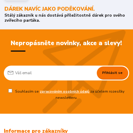
DÁREK NAVÍC JAKO PODĚKOVÁNÍ.
Stálý zákazník u nás dostává příležitostně dárek pro svého
zvířecího parťáka.
Nepropásněte novinky, akce a slevy!
Přihlásit se
Souhlasím se
zpracováním osobních údajů
za účelem rozesílky
newsletteru.
Informace pro zákazníky