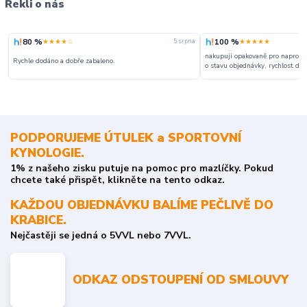
Řekli o nás
80 %
100 %
★★★★☆
★★★★★
5. srpna
nakupuji opakovaně pro naprosto
Rychle dodáno a dobře zabaleno.
o stavu objednávky, rychlost dodá
PODPORUJEME ÚTULEK a SPORTOVNÍ
KYNOLOGIE.
1% z našeho zisku putuje na pomoc pro mazlíčky. Pokud
chcete také přispět, klikněte na tento odkaz.
KAŽDOU OBJEDNÁVKU BALÍME PEČLIVĚ DO
KRABICE.
Nejčastěji se jedná o 5VVL nebo 7VVL.
ODKAZ ODSTOUPENÍ OD SMLOUVY