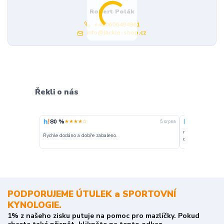
Robert Polák
+420606494961
info@jackie-shop.cz
Řekli o nás
80 %
100 %
★★★★☆
★★★
5. srpna
nakupuji opakovan
Rychle dodáno a dobře zabaleno.
o stavu objednávky
PODPORUJEME ÚTULEK a SPORTOVNÍ
KYNOLOGIE.
1% z našeho zisku putuje na pomoc pro mazlíčky. Pokud