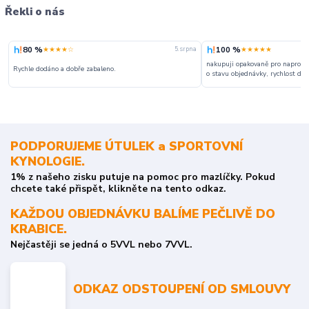
Řekli o nás
80 %
100 %
★★★★☆
★★★★★
5. srpna
nakupuji opakovaně pro naprosto
Rychle dodáno a dobře zabaleno.
o stavu objednávky, rychlost dodá
PODPORUJEME ÚTULEK a SPORTOVNÍ
KYNOLOGIE.
1% z našeho zisku putuje na pomoc pro mazlíčky. Pokud
chcete také přispět, klikněte na tento odkaz.
KAŽDOU OBJEDNÁVKU BALÍME PEČLIVĚ DO
KRABICE.
Nejčastěji se jedná o 5VVL nebo 7VVL.
ODKAZ ODSTOUPENÍ OD SMLOUVY