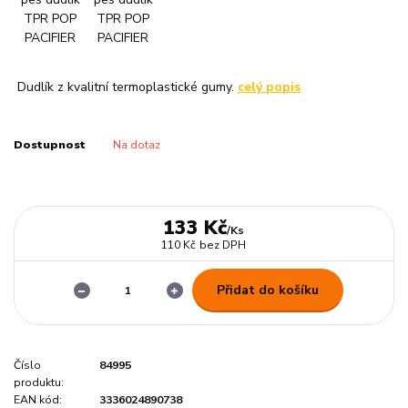
Dudlík z kvalitní termoplastické gumy.
celý popis
Dostupnost
Na dotaz
133 Kč
/
Ks
110 Kč
bez DPH
Přidat do košíku
Číslo
84995
produktu:
EAN kód:
3336024890738