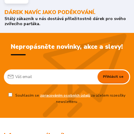
DÁREK NAVÍC JAKO PODĚKOVÁNÍ.
Stálý zákazník u nás dostává příležitostně dárek pro svého
zvířecího parťáka.
Nepropásněte novinky, akce a slevy!
Přihlásit se
Souhlasím se
zpracováním osobních údajů
za účelem rozesílky
newsletteru.