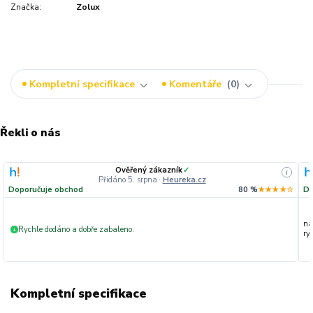
Značka:
Zolux
Kompletní specifikace
Komentáře
0
Řekli o nás
Ověřený zákazník
✓
i
Přidáno 5. srpna
·
Heureka.cz
Doporučuje obchod
80 %
★★★★☆
Do
na
Rychle dodáno a dobře zabaleno.
+
ryc
Kompletní specifikace