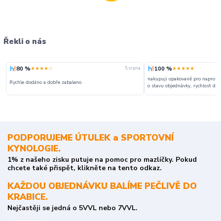
Řekli o nás
80 %
100 %
★★★★☆
★★★★★
5. srpna
nakupuji opakovaně pro naprosto
Rychle dodáno a dobře zabaleno.
o stavu objednávky, rychlost dodá
PODPORUJEME ÚTULEK a SPORTOVNÍ
KYNOLOGIE.
1% z našeho zisku putuje na pomoc pro mazlíčky. Pokud
chcete také přispět, klikněte na tento odkaz.
KAŽDOU OBJEDNÁVKU BALÍME PEČLIVĚ DO
KRABICE.
Nejčastěji se jedná o 5VVL nebo 7VVL.