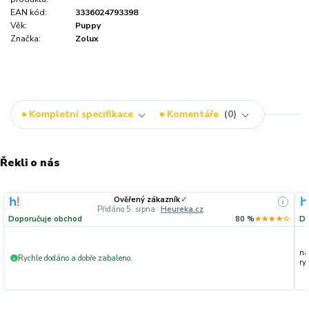
EAN kód:
3336024793398
Věk:
Puppy
Značka:
Zolux
Kompletní specifikace
Komentáře
0
Řekli o nás
Ověřený zákazník
✓
i
Přidáno 5. srpna
·
Heureka.cz
Doporučuje obchod
80 %
★★★★☆
Do
na
Rychle dodáno a dobře zabaleno.
+
ryc