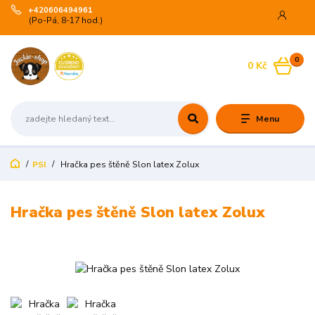
+420606494961
(Po-Pá, 8-17 hod.)
0
0 Kč
Menu
PSI
Hračka pes štěně Slon latex Zolux
Hračka pes štěně Slon latex Zolux