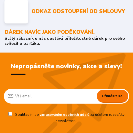
ODKAZ ODSTOUPENÍ OD SMLOUVY
DÁREK NAVÍC JAKO PODĚKOVÁNÍ.
Stálý zákazník u nás dostává příležitostně dárek pro svého
zvířecího parťáka.
Nepropásněte novinky, akce a slevy!
Přihlásit se
Souhlasím se
zpracováním osobních údajů
za účelem rozesílky
newsletteru.