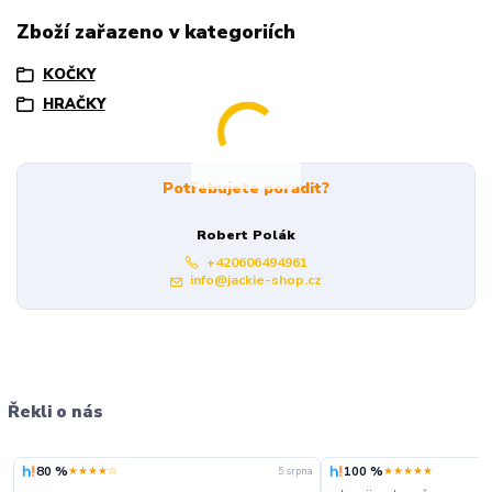
Zboží zařazeno v kategoriích
KOČKY
HRAČKY
Potřebujete poradit?
Robert Polák
+420606494961
info@jackie-shop.cz
Řekli o nás
80 %
100 %
★★★★☆
★★★★★
5. srpna