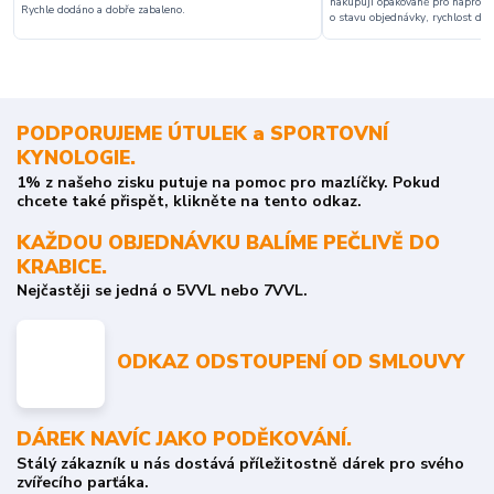
nakupuji opakovaně pro naprosto
Rychle dodáno a dobře zabaleno.
o stavu objednávky, rychlost dodá
PODPORUJEME ÚTULEK a SPORTOVNÍ
KYNOLOGIE.
1% z našeho zisku putuje na pomoc pro mazlíčky. Pokud
chcete také přispět, klikněte na tento odkaz.
KAŽDOU OBJEDNÁVKU BALÍME PEČLIVĚ DO
KRABICE.
Nejčastěji se jedná o 5VVL nebo 7VVL.
ODKAZ ODSTOUPENÍ OD SMLOUVY
DÁREK NAVÍC JAKO PODĚKOVÁNÍ.
Stálý zákazník u nás dostává příležitostně dárek pro svého
zvířecího parťáka.