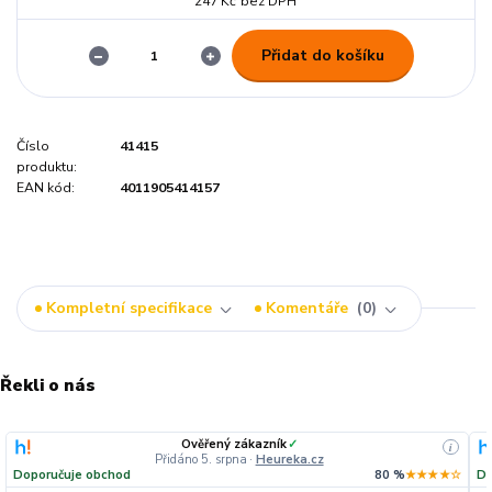
247 Kč
bez DPH
Přidat do košíku
Číslo
41415
produktu:
EAN kód:
4011905414157
Kompletní specifikace
Komentáře
0
Řekli o nás
Ověřený zákazník
✓
i
Přidáno 5. srpna
·
Heureka.cz
Doporučuje obchod
80 %
★★★★☆
Do