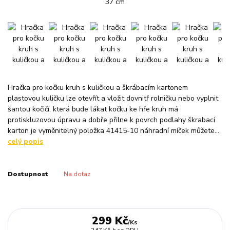
Hračka pro kočku kruh s kuličkou a škrábacím kartonem
plastovou kuličku lze otevřít a vložit dovnitř rolničku nebo vyplnit
šantou kočičí, která bude lákat kočku ke hře kruh má
protiskluzovou úpravu a dobře přilne k povrch podlahy škrabací
karton je vyměnitelný položka 41415-10 náhradní míček můžete...
celý popis
Dostupnost
Na dotaz
299 Kč
/
Ks