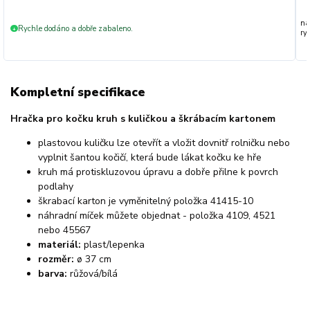
na
Rychle dodáno a dobře zabaleno.
+
ryc
Kompletní specifikace
Hračka pro kočku kruh s kuličkou a škrábacím kartonem
plastovou kuličku lze otevřít a vložit dovnitř rolničku nebo
vyplnit šantou kočičí, která bude lákat kočku ke hře
kruh má protiskluzovou úpravu a dobře přilne k povrch
podlahy
škrabací karton je vyměnitelný položka 41415-10
náhradní míček můžete objednat - položka 4109, 4521
nebo 45567
materiál:
plast/lepenka
rozměr:
ø 37 cm
barva:
růžová/bílá