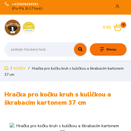
+420606494961
(Po-Pá, 8-17 hod.)
0
0 Kč
Menu
KOČKY
Hračka pro kočku kruh s kuličkou a škrabacím kartonem
37 cm
Hračka pro kočku kruh s kuličkou a
škrabacím kartonem 37 cm