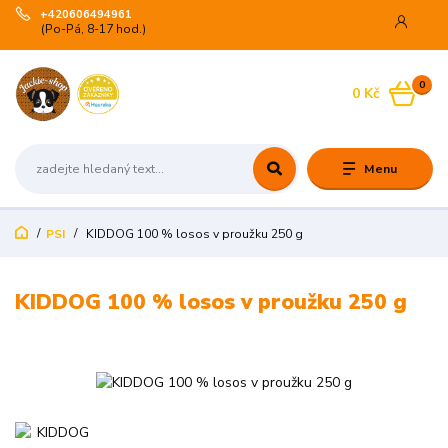
+420606494961
(Po-Pá, 8-17 hod.)
0
0 Kč
Menu
PSI
KIDDOG 100 % losos v proužku 250 g
KIDDOG 100 % losos v proužku 250 g