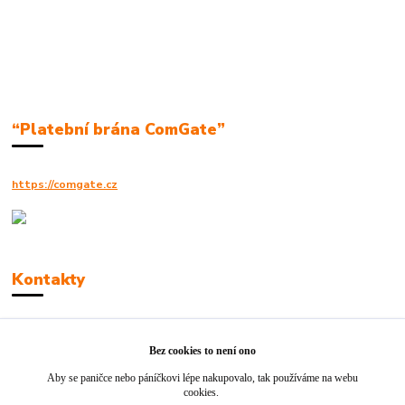
“Platební brána ComGate”
https://comgate.cz
Kontakty
Robert Polák
+420606494961
Bez cookies to není ono
Aby se paničce nebo páníčkovi lépe nakupovalo, tak používáme na webu
info@jackie-shop.cz
cookies.