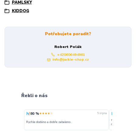
PAMLSKY
KIDDOG
Potřebujete poradit?
Robert Polák
+420606494961
info@jackie-shop.cz
Řekli o nás
80 %
100 %
★★★★☆
★★★
5. srpna
nakupuji opakovan
Rychle dodáno a dobře zabaleno.
o stavu objednávky