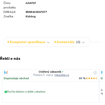
Číslo
A04707
produktu:
EAN kód:
8596410047077
Značka:
Kiddog
Kompletní specifikace
Komentáře
0
Řekli o nás
Ověřený zákazník
✓
i
Přidáno 5. srpna
·
Heureka.cz
Doporučuje obchod
80 %
★★★★☆
Do
nak
Rychle dodáno a dobře zabaleno.
+
ryc