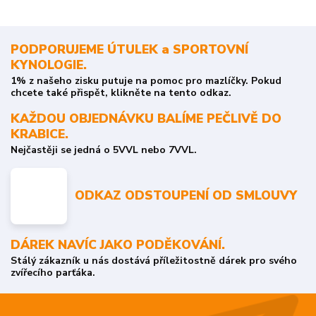
PODPORUJEME ÚTULEK a SPORTOVNÍ
KYNOLOGIE.
1% z našeho zisku putuje na pomoc pro mazlíčky. Pokud
chcete také přispět, klikněte na tento odkaz.
KAŽDOU OBJEDNÁVKU BALÍME PEČLIVĚ DO
KRABICE.
Nejčastěji se jedná o 5VVL nebo 7VVL.
ODKAZ ODSTOUPENÍ OD SMLOUVY
DÁREK NAVÍC JAKO PODĚKOVÁNÍ.
Stálý zákazník u nás dostává příležitostně dárek pro svého
zvířecího parťáka.