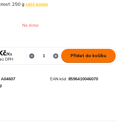
tnost: 250 g
celý popis
Na dotaz
Kč
/
Ks
Přidat do košíku
ez DPH
A04607
EAN kód:
8596410046070
g