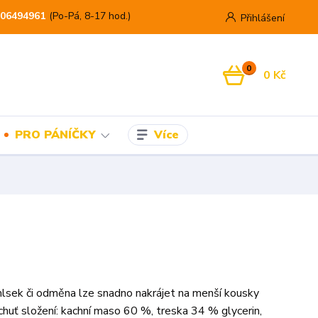
06494961
(Po-Pá, 8-17 hod.)
Přihlášení
0
0 Kč
Více
PRO PÁNÍČKY
lsek či odměna lze snadno nakrájet na menší kousky
 chuť složení: kachní maso 60 %, treska 34 % glycerin,