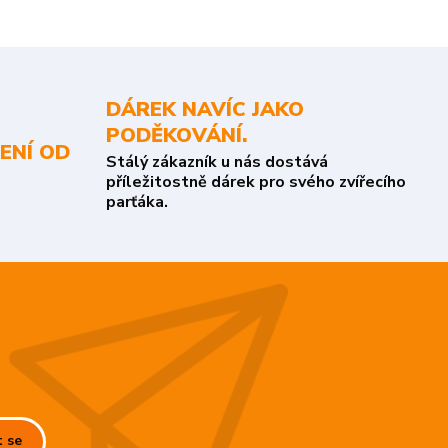
DÁREK NAVÍC JAKO
PODĚKOVÁNÍ.
ENÍ OD
Stálý zákazník u nás dostává
příležitostně dárek pro svého zvířecího
parťáka.
t se