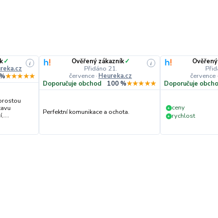
k
✓
Ověřený zákazník
✓
Ověřený
i
i
reka.cz
Přidáno 21.
Přid
července
·
Heureka.cz
července
 %
★★★★★
Doporučuje obchod
100 %
★★★★★
Doporučuje obch
prostou
ceny
tavu
+
Perfektní komunikace a ochota.
....
rychlost
+