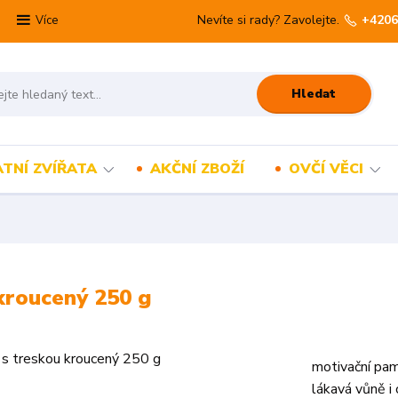
Nevíte si rady? Zavolejte.
+4206
Více
Hledat
TNÍ ZVÍŘATA
AKČNÍ ZBOŽÍ
OVČÍ VĚCI
kroucený 250 g
motivační pam
lákavá vůně i