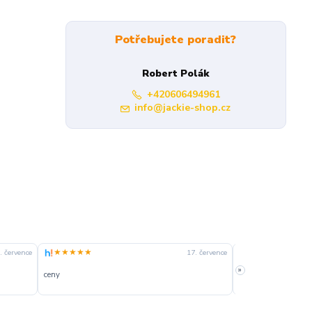
Potřebujete poradit?
Robert Polák
+420606494961
info@jackie-shop.cz
★★★★★
★★★★☆
. července
17. července
»
ceny
slušná rychlost dod