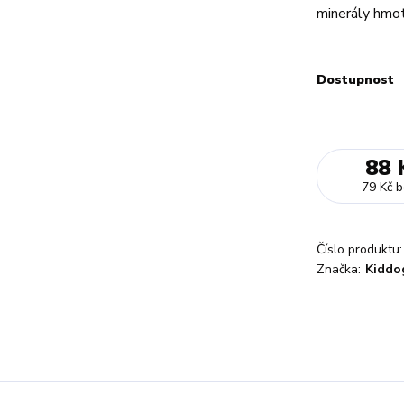
minerály hmo
Dostupnost
88 
79 Kč
b
Číslo produktu:
Značka:
Kiddo