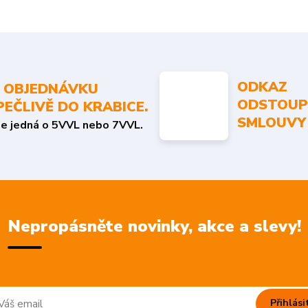
ODKAZ
 OBJEDNÁVKU
ODSTOUP
PEČLIVĚ DO KRABICE.
SMLOUVY
se jedná o 5VVL nebo 7VVL.
Nepropásněte novinky, akce a slevy!
Přihlási