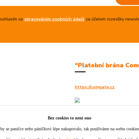
uhlasím se
zpracováním osobních údajů
za účelem rozesílky newsle
“Platební brána Co
https://comgate.cz
Bez cookies to není ono
by se paničce nebo páníčkovi lépe nakupovalo, tak používáme na webu cookie