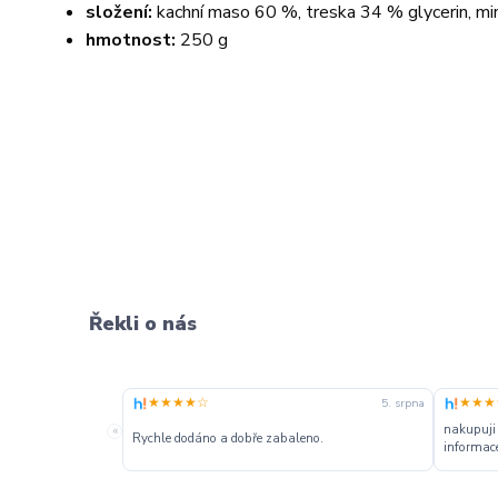
složení:
kachní maso 60 %, treska 34 % glycerin, mi
hmotnost:
250 g
Řekli o nás
★★★★☆
★★★
5. srpna
nakupuji
«
Rychle dodáno a dobře zabaleno.
informace