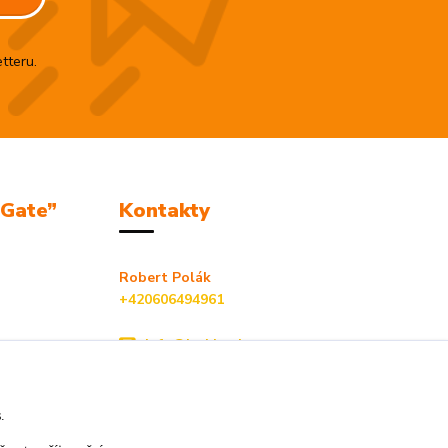
tteru.
mGate”
Kontakty
Robert Polák
+420606494961
info@jackie-shop.cz
s.