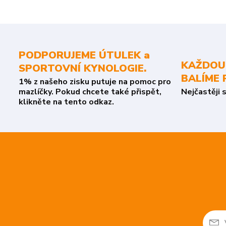
PODPORUJEME ÚTULEK a
KAŽDOU
SPORTOVNÍ KYNOLOGIE.
BALÍME 
1% z našeho zisku putuje na pomoc pro
mazlíčky. Pokud chcete také přispět,
Nejčastěji 
klikněte na tento odkaz.