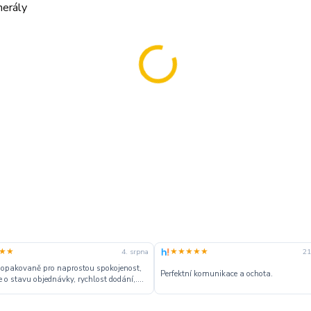
nerály
★★
★★★★★
4. srpna
21
 opakovaně pro naprostou spokojenost,
Perfektní komunikace a ochota.
 o stavu objednávky, rychlost dodání,....