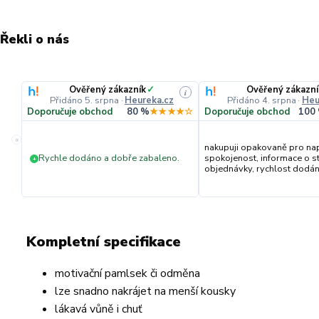
Řekli o nás
Ověřený zákazník
✓
Ověřený zákazní
i
Přidáno 5. srpna
·
Heureka.cz
Přidáno 4. srpna
·
Heu
Doporučuje obchod
80 %
★★★★☆
Doporučuje obchod
100
«
nakupuji opakovaně pro na
Rychle dodáno a dobře zabaleno.
spokojenost, informace o s
+
objednávky, rychlost dodání,
Kompletní specifikace
motivační pamlsek či odměna
lze snadno nakrájet na menší kousky
lákavá vůně i chuť