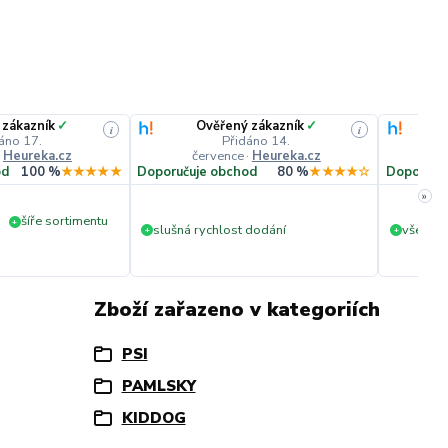
 zákazník
✓
Ověřený zákazník
✓
i
i
áno 17.
Přidáno 14.
·
Heureka.cz
července
·
Heureka.cz
č
od
100 %
★★★★★
Doporučuje obchod
80 %
★★★★☆
Doporuču
»
šíře sortimentu
+
slušná rychlost dodání
vše v p
+
+
Zboží zařazeno v kategoriích
PSI
PAMLSKY
KIDDOG