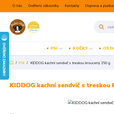
O nás
Ověřeno zákazníky
Kontakty
Doprava a platba
PSI
KOČKY
OSTA
PSI
KIDDOG kachní sendvič s treskou kroucený 250 g
KIDDOG kachní sendvič s treskou 