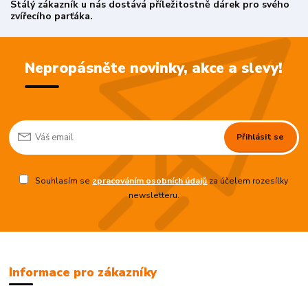
Stálý zákazník u nás dostává příležitostně dárek pro svého
zvířecího parťáka.
Nepropásněte novinky, akce a slevy!
Přihlásit se
Souhlasím se
zpracováním osobních údajů
za účelem rozesílky
newsletteru.
Informace pro zákazníky