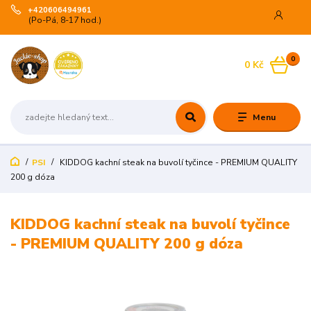
+420606494961
(Po-Pá, 8-17 hod.)
0
0 Kč
Menu
PSI
KIDDOG kachní steak na buvolí tyčince - PREMIUM QUALITY
200 g dóza
KIDDOG kachní steak na buvolí tyčince
- PREMIUM QUALITY 200 g dóza