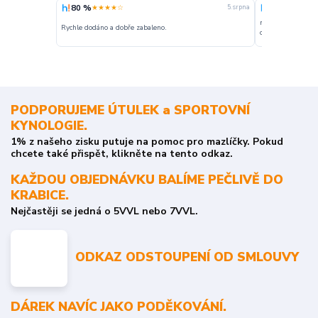
80 %
100 %
★★★★☆
★★★
5. srpna
nakupuji opakovan
Rychle dodáno a dobře zabaleno.
o stavu objednávky
PODPORUJEME ÚTULEK a SPORTOVNÍ
KYNOLOGIE.
1% z našeho zisku putuje na pomoc pro mazlíčky. Pokud
chcete také přispět, klikněte na tento odkaz.
KAŽDOU OBJEDNÁVKU BALÍME PEČLIVĚ DO
KRABICE.
Nejčastěji se jedná o 5VVL nebo 7VVL.
ODKAZ ODSTOUPENÍ OD SMLOUVY
DÁREK NAVÍC JAKO PODĚKOVÁNÍ.