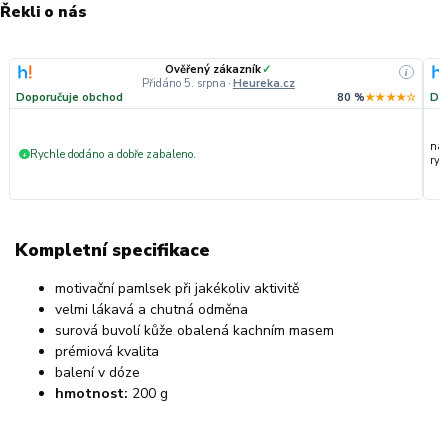
Řekli o nás
Ověřený zákazník
✓
i
Přidáno 5. srpna
·
Heureka.cz
Doporučuje obchod
80 %
★★★★☆
Do
nak
Rychle dodáno a dobře zabaleno.
+
ryc
Kompletní specifikace
motivační pamlsek při jakékoliv aktivitě
velmi lákavá a chutná odměna
surová buvolí kůže obalená kachním masem
prémiová kvalita
balení v dóze
hmotnost:
200 g