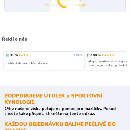
info@jackie-shop.cz
Řekli o nás
80 %
100 %
★★★★☆
★★★★★
5. srpna
nakupuji opakovaně pro naprosto
Rychle dodáno a dobře zabaleno.
o stavu objednávky, rychlost dodá
PODPORUJEME ÚTULEK a SPORTOVNÍ
KYNOLOGIE.
1% z našeho zisku putuje na pomoc pro mazlíčky. Pokud
chcete také přispět, klikněte na tento odkaz.
KAŽDOU OBJEDNÁVKU BALÍME PEČLIVĚ DO