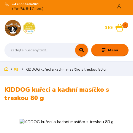
+420606494961
(Po-Pá, 8-17 hod.)
0
0 Kč
Menu
PSI
KIDDOG kuřecí a kachní masíčko s treskou 80 g
KIDDOG kuřecí a kachní masíčko s
treskou 80 g