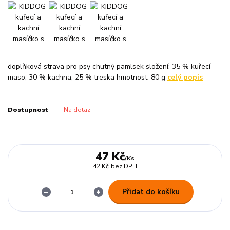
doplňková strava pro psy chutný pamlsek složení: 35 % kuřecí
maso, 30 % kachna, 25 % treska hmotnost: 80 g
celý popis
Dostupnost
Na dotaz
47 Kč
/
Ks
42 Kč
bez DPH
Přidat do košíku