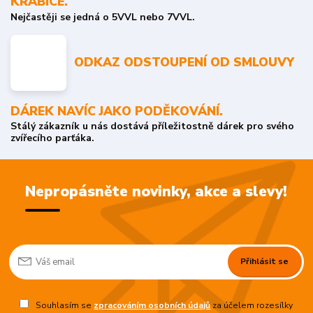
KRABICE.
Nejčastěji se jedná o 5VVL nebo 7VVL.
ODKAZ ODSTOUPENÍ OD SMLOUVY
DÁREK NAVÍC JAKO PODĚKOVÁNÍ.
Stálý zákazník u nás dostává příležitostně dárek pro svého
zvířecího parťáka.
Nepropásněte novinky, akce a slevy!
Přihlásit se
Souhlasím se
zpracováním osobních údajů
za účelem rozesílky