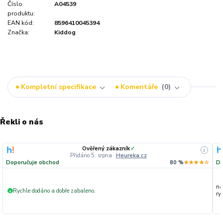
Číslo
A04539
produktu:
EAN kód:
8596410045394
Značka:
Kiddog
Kompletní specifikace
Komentáře
0
Řekli o nás
Ověřený zákazník
✓
i
Přidáno 5. srpna
·
Heureka.cz
Doporučuje obchod
80 %
★★★★☆
Do
na
Rychle dodáno a dobře zabaleno.
+
ryc