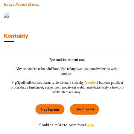
https://comgate.cz
Kontakty
Robert Polák
+420606494961
Bez cookies to není ono
Aby se paničce nebo páníčkovi lépe nakupovalo, tak používáme na webu
info@jackie-shop.cz
cookies.
V případě udělení souhlasu, tyhle virtuální sušenky (
cookies
) budeme používat
pro základní funkčnost, zpříjemnění používání webu, analytické účely a také pro
účely cílení reklamy.
Souhlasím
Nastavení
Vytvořeno na
Eshop-rychle.cz
Souhlas můžete odmítnout
zde
.
80 %
★★★★☆
100 %
★★★★★
5. srpna
×
Rychle dodáno a dobře zabaleno.
nakupuji opakovaně pro naprostou spoko
informace o stavu objednávky, rychlost dodá