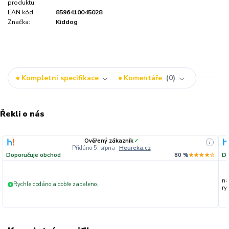
produktu:
EAN kód:
8596410045028
Značka:
Kiddog
Kompletní specifikace
Komentáře
0
Řekli o nás
Ověřený zákazník
✓
i
Přidáno 5. srpna
·
Heureka.cz
Doporučuje obchod
80 %
★★★★☆
Do
na
Rychle dodáno a dobře zabaleno.
+
ryc