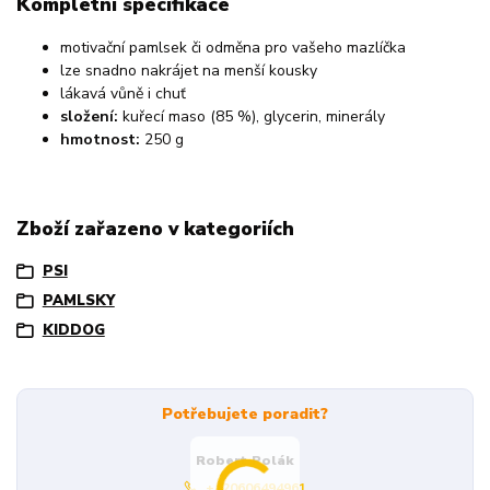
Kompletní specifikace
motivační pamlsek či odměna pro vašeho mazlíčka
lze snadno nakrájet na menší kousky
lákavá vůně i chuť
složení:
kuřecí maso (85 %), glycerin, minerály
hmotnost:
250 g
Zboží zařazeno v kategoriích
PSI
PAMLSKY
KIDDOG
Potřebujete poradit?
Robert Polák
+420606494961