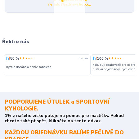
info@jackie-shop.cz
Řekli o nás
80 %
100 %
★★★★☆
★★★★★
5. srpna
nakupuji opakovaně pro naprosto
Rychle dodáno a dobře zabaleno.
o stavu objednávky, rychlost dodá
PODPORUJEME ÚTULEK a SPORTOVNÍ
KYNOLOGIE.
1% z našeho zisku putuje na pomoc pro mazlíčky. Pokud
chcete také přispět, klikněte na tento odkaz.
KAŽDOU OBJEDNÁVKU BALÍME PEČLIVĚ DO