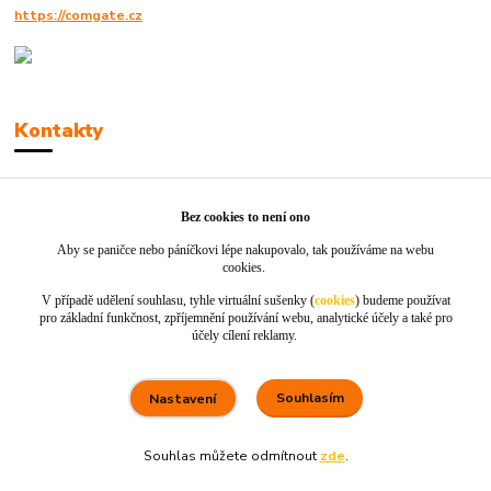
https://comgate.cz
Kontakty
Robert Polák
+420606494961
Bez cookies to není ono
Aby se paničce nebo páníčkovi lépe nakupovalo, tak používáme na webu
info@jackie-shop.cz
cookies.
V případě udělení souhlasu, tyhle virtuální sušenky (
cookies
) budeme používat
pro základní funkčnost, zpříjemnění používání webu, analytické účely a také pro
účely cílení reklamy.
Souhlasím
Nastavení
Vytvořeno na
Eshop-rychle.cz
Souhlas můžete odmítnout
zde
.
80 %
★★★★☆
100 %
★★★★★
5. srpna
×
Rychle dodáno a dobře zabaleno.
nakupuji opakovaně pro naprostou spoko
informace o stavu objednávky, rychlost dodá