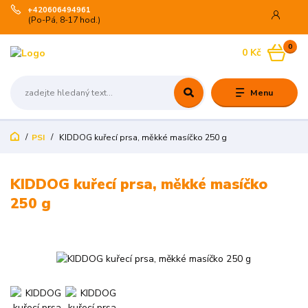
+420606494961
(Po-Pá, 8-17 hod.)
0
0 Kč
Menu
PSI
KIDDOG kuřecí prsa, měkké masíčko 250 g
KIDDOG kuřecí prsa, měkké masíčko
250 g