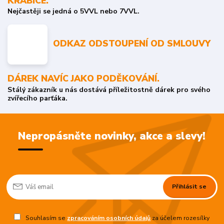
KRABICE.
Nejčastěji se jedná o 5VVL nebo 7VVL.
ODKAZ ODSTOUPENÍ OD SMLOUVY
DÁREK NAVÍC JAKO PODĚKOVÁNÍ.
Stálý zákazník u nás dostává příležitostně dárek pro svého
zvířecího parťáka.
Nepropásněte novinky, akce a slevy!
Přihlásit se
Souhlasím se
zpracováním osobních údajů
za účelem rozesílky