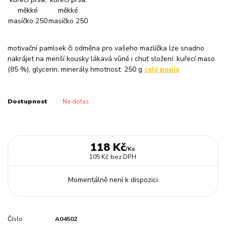
motivační pamlsek či odměna pro vašeho mazlíčka lze snadno
nakrájet na menší kousky lákavá vůně i chuť složení: kuřecí maso
(85 %), glycerin, minerály hmotnost: 250 g
celý popis
Dostupnost
Na dotaz
118 Kč
/
Ks
105 Kč
bez DPH
Momentálně není k dispozici
Číslo
A04502