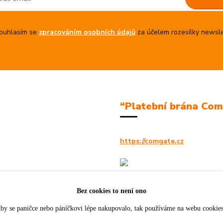
uhlasím se
zpracováním osobních údajů
za účelem rozesílky newsle
“Platební brána Co
https://comgate.cz
Bez cookies to není ono
by se paničce nebo páníčkovi lépe nakupovalo, tak používáme na webu cookie