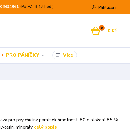
06494961
(Po-Pá, 8-17 hod.)
Přihlášení
0
0 Kč
Více
PRO PÁNÍČKY
ava pro psy chutný pamlsek hmotnost: 80 g složení: 85 %
lycerin, minerály
celý popis