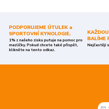
PODPORUJEME ÚTULEK a
KAŽDOU
SPORTOVNÍ KYNOLOGIE.
BALÍME 
1% z našeho zisku putuje na pomoc pro
mazlíčky. Pokud chcete také přispět,
Nejčastěji 
klikněte na tento odkaz.