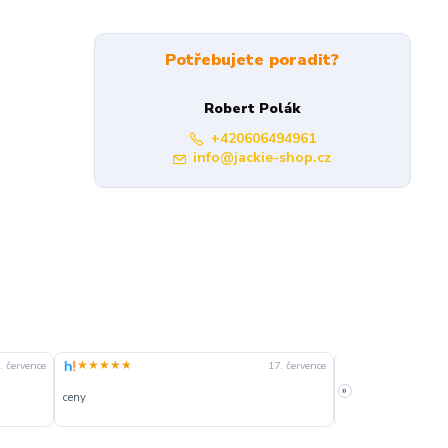
Potřebujete poradit?
Robert Polák
+420606494961
info@jackie-shop.cz
★★★★★
★★★★☆
. července
17. července
»
ceny
slušná rychlost dod