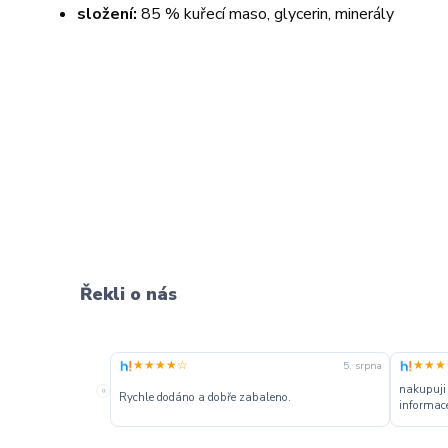
složení:
85 % kuřecí maso, glycerin, minerály
Řekli o nás
★★★★☆
★★★
5. srpna
nakupuji
«
Rychle dodáno a dobře zabaleno.
informace