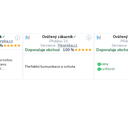
k
✓
Ověřený zákazník
✓
Ověřený
i
i
reka.cz
Přidáno 21.
Přid
července
·
Heureka.cz
července
 %
★★★★★
Doporučuje obchod
100 %
★★★★★
Doporučuje obch
prostou
ceny
tavu
+
Perfektní komunikace a ochota.
....
rychlost
+