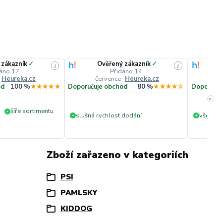
 zákazník
✓
Ověřený zákazník
✓
i
i
áno 17.
Přidáno 14.
·
Heureka.cz
července
·
Heureka.cz
č
od
100 %
★★★★★
Doporučuje obchod
80 %
★★★★☆
Doporuču
»
šíře sortimentu
+
slušná rychlost dodání
vše v p
+
+
Zboží zařazeno v kategoriích
PSI
PAMLSKY
KIDDOG