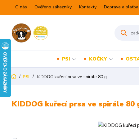
O nás
Ověřeno zákazníky
Kontakty
Doprava a platba
PSI
KOČKY
OSTA
PSI
KIDDOG kuřecí prsa ve spirále 80 g
KIDDOG kuřecí prsa ve spirále 80 