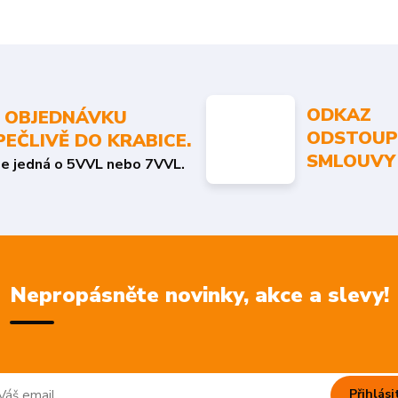
ODKAZ
 OBJEDNÁVKU
ODSTOUP
PEČLIVĚ DO KRABICE.
SMLOUVY
se jedná o 5VVL nebo 7VVL.
Nepropásněte novinky, akce a slevy!
Přihlási