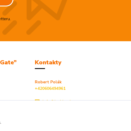
tteru.
mGate”
Kontakty
Robert Polák
+420606494961
info@jackie-shop.cz
s.