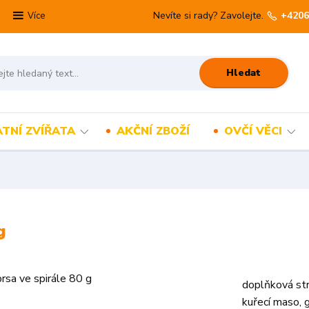
Nevíte si rady? Zavolejte.
+4206
Více
Hledat
TNÍ ZVÍŘATA
AKČNÍ ZBOŽÍ
OVČÍ VĚCI
g
doplňková str
kuřecí maso, g