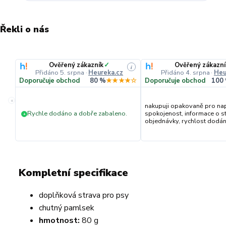
Řekli o nás
Ověřený zákazník
✓
Ověřený zákazní
i
Přidáno 5. srpna
·
Heureka.cz
Přidáno 4. srpna
·
Heu
Doporučuje obchod
80 %
★★★★☆
Doporučuje obchod
100
«
nakupuji opakovaně pro na
Rychle dodáno a dobře zabaleno.
spokojenost, informace o s
+
objednávky, rychlost dodání,
Kompletní specifikace
doplňková strava pro psy
chutný pamlsek
hmotnost:
80 g