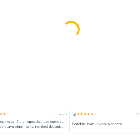
★★
★★★★★
4. srpna
21
 opakovaně pro naprostou spokojenost,
Perfektní komunikace a ochota.
 o stavu objednávky, rychlost dodání,....