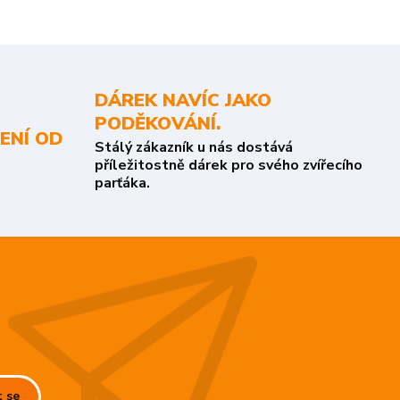
DÁREK NAVÍC JAKO
PODĚKOVÁNÍ.
ENÍ OD
Stálý zákazník u nás dostává
příležitostně dárek pro svého zvířecího
parťáka.
t se