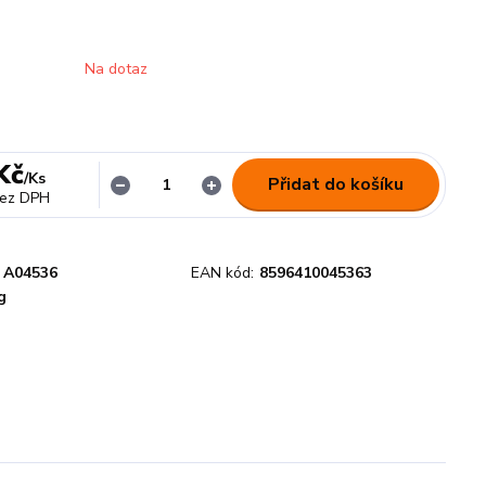
Na dotaz
Kč
/
Ks
Přidat do košíku
ez DPH
A04536
EAN kód:
8596410045363
g