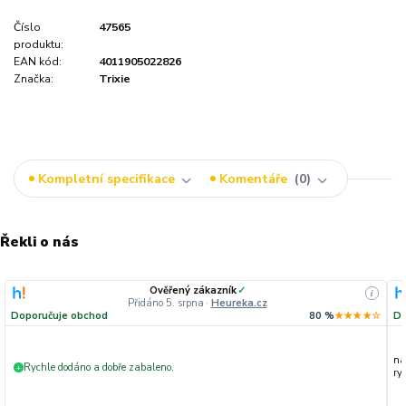
Číslo
47565
produktu:
EAN kód:
4011905022826
Značka:
Trixie
Kompletní specifikace
Komentáře
0
Řekli o nás
Ověřený zákazník
✓
i
Přidáno 5. srpna
·
Heureka.cz
Doporučuje obchod
80 %
★★★★☆
Do
na
Rychle dodáno a dobře zabaleno.
+
ryc