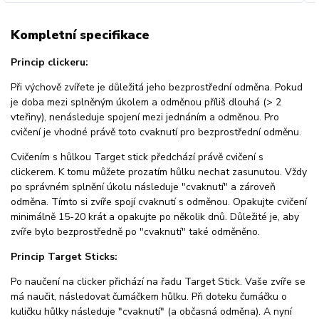
Kompletní specifikace
Princip clickeru:
Při výchově zvířete je důležitá jeho bezprostřední odměna. Pokud
je doba mezi splněným úkolem a odměnou příliš dlouhá (> 2
vteřiny), nenásleduje spojení mezi jednáním a odměnou. Pro
cvičení je vhodné právě toto cvaknutí pro bezprostřední odměnu.
Cvičením s hůlkou Target stick předchází právě cvičení s
clickerem. K tomu můžete prozatím hůlku nechat zasunutou. Vždy
po správném splnění úkolu následuje "cvaknutí" a zároveň
odměna. Tímto si zvíře spojí cvaknutí s odměnou. Opakujte cvičení
minimálně 15-20 krát a opakujte po několik dnů. Důležité je, aby
zvíře bylo bezprostředně po "cvaknutí" také odměněno.
Princip Target Sticks:
Po naučení na clicker přichází na řadu Target Stick. Vaše zvíře se
má naučit, následovat čumáčkem hůlku. Při doteku čumáčku o
kuličku hůlky následuje "cvaknutí" (a občasná odměna). A nyní