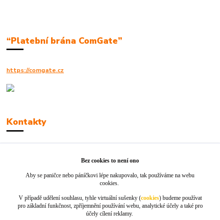
“Platební brána ComGate”
https://comgate.cz
Kontakty
Robert Polák
+420606494961
Bez cookies to není ono
Aby se paničce nebo páníčkovi lépe nakupovalo, tak používáme na webu
info@jackie-shop.cz
cookies.
V případě udělení souhlasu, tyhle virtuální sušenky (
cookies
) budeme používat
pro základní funkčnost, zpříjemnění používání webu, analytické účely a také pro
účely cílení reklamy.