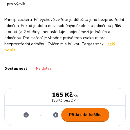
Princip clickeru: Při výchově zvířete je důležitá jeho bezprostřední
odměna. Pokud je doba mezi splněným úkolem a odměnou příliš
dlouhá (> 2 vteřiny), nenásleduje spojení mezi jednáním a
odměnou. Pro cvičení je vhodné právě toto cvaknutí pro
bezprostřední odměnu. Cvičením s hůlkou Target stick...
celý
popis
Dostupnost
Na dotaz
165 Kč
/
Ks
136 Kč
bez DPH
Přidat do košíku