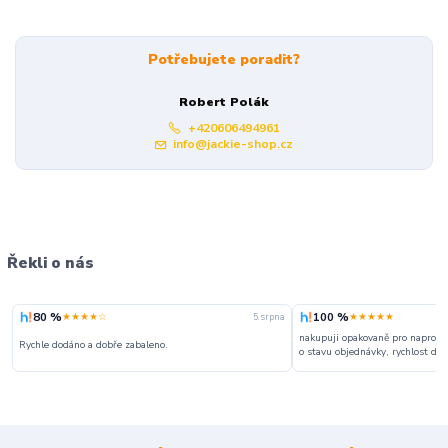
Potřebujete poradit?
Robert Polák
+420606494961
info@jackie-shop.cz
Řekli o nás
80 %
100 %
★★★★☆
★★★★★
5. srpna
nakupuji opakovaně pro naprosto
Rychle dodáno a dobře zabaleno.
o stavu objednávky, rychlost dodá