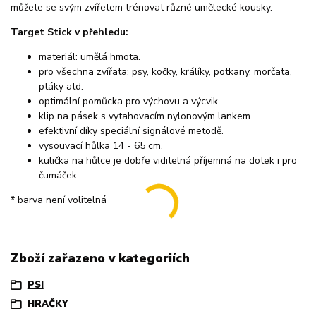
můžete se svým zvířetem trénovat různé umělecké kousky.
Target Stick v přehledu:
materiál: umělá hmota.
pro všechna zvířata: psy, kočky, králíky, potkany, morčata,
ptáky atd.
optimální pomůcka pro výchovu a výcvik.
klip na pásek s vytahovacím nylonovým lankem.
efektivní díky speciální signálové metodě.
vysouvací hůlka 14 - 65 cm.
kulička na hůlce je dobře viditelná příjemná na dotek i pro
čumáček.
* barva není volitelná
Zboží zařazeno v kategoriích
PSI
HRAČKY