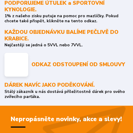
PODPORUJEME ÚTULEK a SPORTOVNÍ
KYNOLOGIE.
1% z našeho zisku putuje na pomoc pro mazlíčky. Pokud
chcete také přispět, klikněte na tento odkaz.
KAŽDOU OBJEDNÁVKU BALÍME PEČLIVĚ DO
KRABICE.
Nejčastěji se jedná o 5VVL nebo 7VVL.
ODKAZ ODSTOUPENÍ OD SMLOUVY
DÁREK NAVÍC JAKO PODĚKOVÁNÍ.
Stálý zákazník u nás dostává příležitostně dárek pro svého
zvířecího parťáka.
Nepropásněte novinky, akce a slevy!