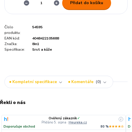
Přidat do košíku
Číslo
54595
produktu:
EAN kód:
4048422105688
Značka:
8in1
Specifikace:
Srst a kůže
Kompletní specifikace
Komentáře
0
Řekli o nás
Ověřený zákazník
✓
i
Přidáno 5. srpna
·
Heureka.cz
Doporučuje obchod
80 %
★★★★☆
Do