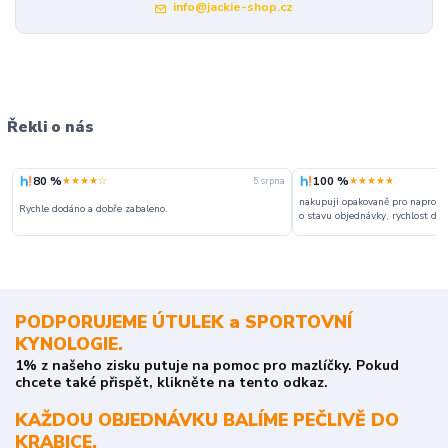
info@jackie-shop.cz
Řekli o nás
80 %
100 %
★★★★☆
★★★★★
5. srpna
nakupuji opakovaně pro naprosto
Rychle dodáno a dobře zabaleno.
o stavu objednávky, rychlost dodá
PODPORUJEME ÚTULEK a SPORTOVNÍ
KYNOLOGIE.
1% z našeho zisku putuje na pomoc pro mazlíčky. Pokud
chcete také přispět, klikněte na tento odkaz.
KAŽDOU OBJEDNÁVKU BALÍME PEČLIVĚ DO
KRABICE.