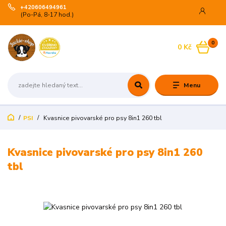
+420606494961
(Po-Pá, 8-17 hod.)
0
0 Kč
Menu
PSI
Kvasnice pivovarské pro psy 8in1 260 tbl
Kvasnice pivovarské pro psy 8in1 260
tbl