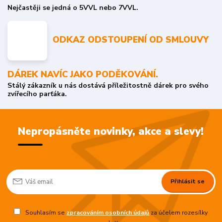
Nejčastěji se jedná o 5VVL nebo 7VVL.
ODKAZ ODSTOUPENÍ OD SMLOUVY
DÁREK NAVÍC JAKO PODĚKOVÁNÍ.
Stálý zákazník u nás dostává příležitostně dárek pro svého
zvířecího parťáka.
Nepropásněte novinky, akce a slevy!
Přihlásit se
Souhlasím se
zpracováním osobních údajů
za účelem rozesílky