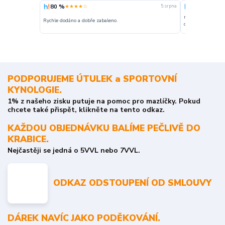
80 %
100 %
★★★★☆
★★★
5. srpna
nakupuji opakovan
Rychle dodáno a dobře zabaleno.
o stavu objednávky
PODPORUJEME ÚTULEK a SPORTOVNÍ
KYNOLOGIE.
1% z našeho zisku putuje na pomoc pro mazlíčky. Pokud
chcete také přispět, klikněte na tento odkaz.
KAŽDOU OBJEDNÁVKU BALÍME PEČLIVĚ DO
KRABICE.
Nejčastěji se jedná o 5VVL nebo 7VVL.
ODKAZ ODSTOUPENÍ OD SMLOUVY
DÁREK NAVÍC JAKO PODĚKOVÁNÍ.