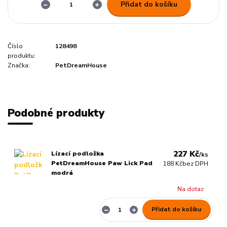
Přidat do košíku
Číslo
128498
produktu:
Značka:
PetDreamHouse
Podobné produkty
227 Kč
Lízací podložka
/
ks
PetDreamHouse Paw Lick Pad
188 Kč
bez DPH
modrá
Na dotaz
Přidat do košíku