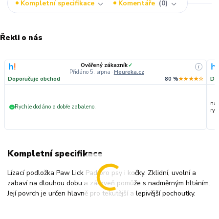
Kompletní specifikace
Komentáře
0
Řekli o nás
Ověřený zákazník
✓
i
Přidáno 5. srpna
·
Heureka.cz
Doporučuje obchod
80 %
★★★★☆
Do
nak
Rychle dodáno a dobře zabaleno.
+
ryc
Kompletní specifikace
Lízací podložka Paw Lick Pad pro psy i kočky. Zklidní, uvolní a
zabaví na dlouhou dobu a zároveň pomůže s nadměrným hltáním.
Její povrch je určen hlavně pro tekutější a lepivější pochoutky.