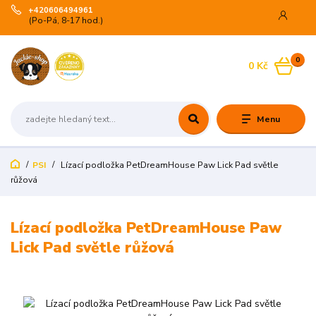
+420606494961
(Po-Pá, 8-17 hod.)
0
0 Kč
Menu
PSI
Lízací podložka PetDreamHouse Paw Lick Pad světle
růžová
Lízací podložka PetDreamHouse Paw
Lick Pad světle růžová