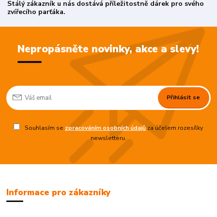
Stálý zákazník u nás dostává příležitostně dárek pro svého
zvířecího parťáka.
Nepropásněte novinky, akce a slevy!
Přihlásit se
Souhlasím se
zpracováním osobních údajů
za účelem rozesílky
newsletteru.
Informace pro zákazníky