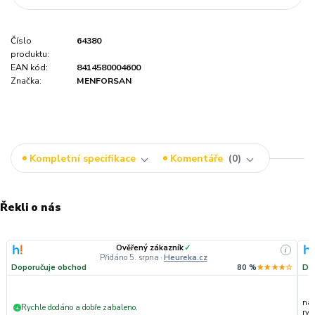
Číslo
64380
produktu:
EAN kód:
8414580004600
Značka:
MENFORSAN
Kompletní specifikace
Komentáře
0
Řekli o nás
Ověřený zákazník
✓
i
Přidáno 5. srpna
·
Heureka.cz
Doporučuje obchod
80 %
★★★★☆
Do
nak
Rychle dodáno a dobře zabaleno.
+
ryc