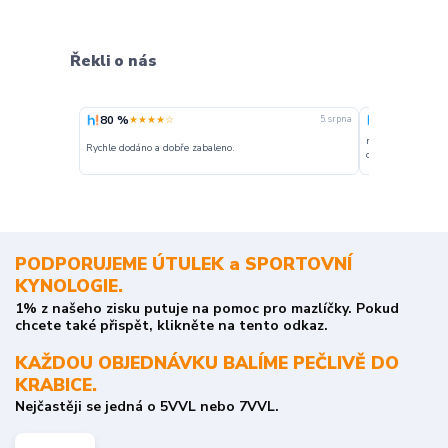
Řekli o nás
80 %
100 %
★★★★☆
★★★
5. srpna
nakupuji opakovan
Rychle dodáno a dobře zabaleno.
o stavu objednávky
PODPORUJEME ÚTULEK a SPORTOVNÍ
KYNOLOGIE.
1% z našeho zisku putuje na pomoc pro mazlíčky. Pokud
chcete také přispět, klikněte na tento odkaz.
KAŽDOU OBJEDNÁVKU BALÍME PEČLIVĚ DO
KRABICE.
Nejčastěji se jedná o 5VVL nebo 7VVL.