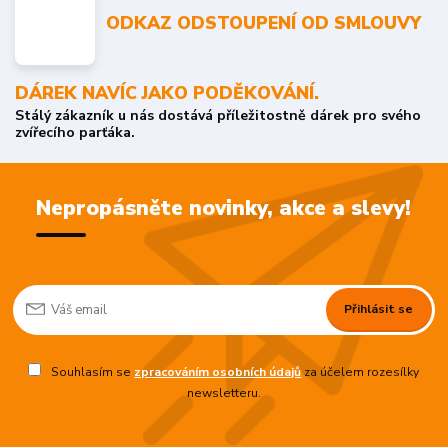
ODKAZ ODSTOUPENÍ OD SMLOUVY
DÁREK NAVÍC JAKO PODĚKOVÁNÍ.
Stálý zákazník u nás dostává příležitostně dárek pro svého
zvířecího parťáka.
Nepropásněte novinky, akce a slevy!
Přihlásit se
Souhlasím se
zpracováním osobních údajů
za účelem rozesílky
newsletteru.