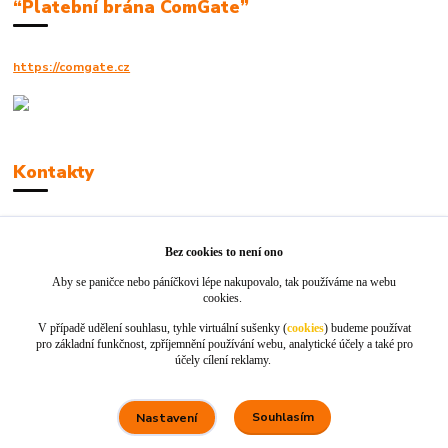
“Platební brána ComGate”
https://comgate.cz
Kontakty
Robert Polák
+420606494961
Bez cookies to není ono
Aby se paničce nebo páníčkovi lépe nakupovalo, tak používáme na webu
info@jackie-shop.cz
cookies.
V případě udělení souhlasu, tyhle virtuální sušenky (
cookies
) budeme používat
pro základní funkčnost, zpříjemnění používání webu, analytické účely a také pro
účely cílení reklamy.
Souhlasím
Nastavení
Vytvořeno na
Eshop-rychle.cz