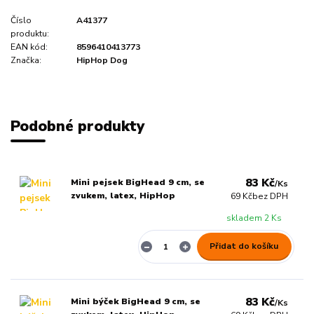
Číslo
A41377
produktu:
EAN kód:
8596410413773
Značka:
HipHop Dog
Podobné produkty
83 Kč
Mini pejsek BigHead 9 cm, se
/
Ks
zvukem, latex, HipHop
69 Kč
bez DPH
skladem 2 Ks
Přidat do košíku
83 Kč
Mini býček BigHead 9 cm, se
/
Ks