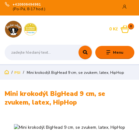
+420606494961
(Po-Pá, 8-17 hod.)
0
0 Kč
Menu
PSI
Mini krokodýl BigHead 9 cm, se zvukem, latex, HipHop
Mini krokodýl BigHead 9 cm, se
zvukem, latex, HipHop