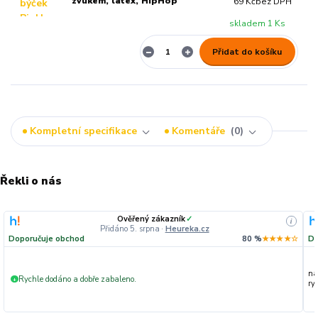
zvukem, latex, HipHop
69 Kč
bez DPH
skladem 1 Ks
Přidat do košíku
Kompletní specifikace
Komentáře
0
Řekli o nás
Ověřený zákazník
✓
i
Přidáno 5. srpna
·
Heureka.cz
Doporučuje obchod
80 %
★★★★☆
Do
na
Rychle dodáno a dobře zabaleno.
+
ryc