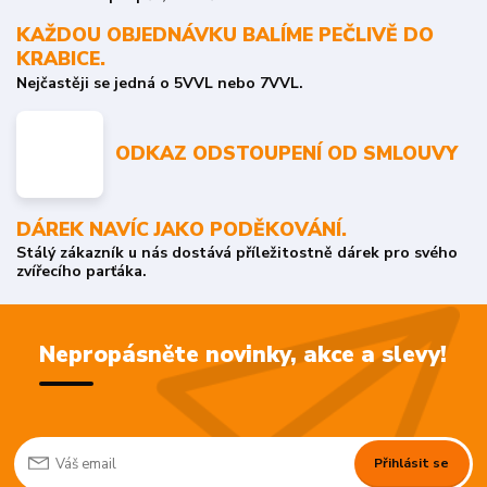
KAŽDOU OBJEDNÁVKU BALÍME PEČLIVĚ DO
KRABICE.
Nejčastěji se jedná o 5VVL nebo 7VVL.
ODKAZ ODSTOUPENÍ OD SMLOUVY
DÁREK NAVÍC JAKO PODĚKOVÁNÍ.
Stálý zákazník u nás dostává příležitostně dárek pro svého
zvířecího parťáka.
Nepropásněte novinky, akce a slevy!
Přihlásit se