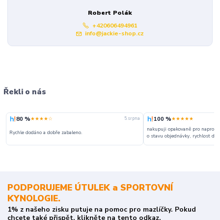
Robert Polák
+420606494961
info@jackie-shop.cz
Řekli o nás
80 %
100 %
★★★★☆
★★★★★
5. srpna
nakupuji opakovaně pro naprosto
Rychle dodáno a dobře zabaleno.
o stavu objednávky, rychlost dodá
PODPORUJEME ÚTULEK a SPORTOVNÍ
KYNOLOGIE.
1% z našeho zisku putuje na pomoc pro mazlíčky. Pokud
chcete také přispět, klikněte na tento odkaz.