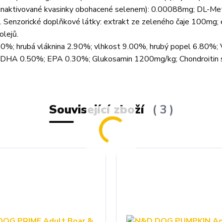
 (inaktivované kvasinky obohacené selenem): 0.00088mg; DL-Met
 Senzorické doplňkové látky: extrakt ze zeleného čaje 100mg; 
olejů.
0%; hrubá vláknina 2.90%; vlhkost 9.00%, hrubý popel 6.80%; 
DHA 0.50%; EPA 0.30%; Glukosamin 1200mg/kg; Chondroitin s
Související zboží
3