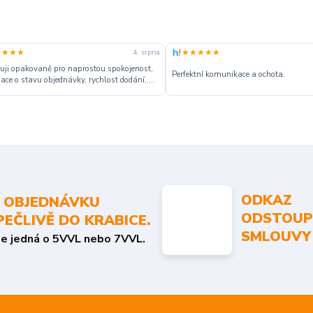
★★★★
★★★★★
4. srpna
ji opakovaně pro naprostou spokojenost,
Perfektní komunikace a ochota.
ace o stavu objednávky, rychlost dodání,....
ODKAZ
 OBJEDNÁVKU
ODSTOUP
PEČLIVĚ DO KRABICE.
SMLOUVY
se jedná o 5VVL nebo 7VVL.