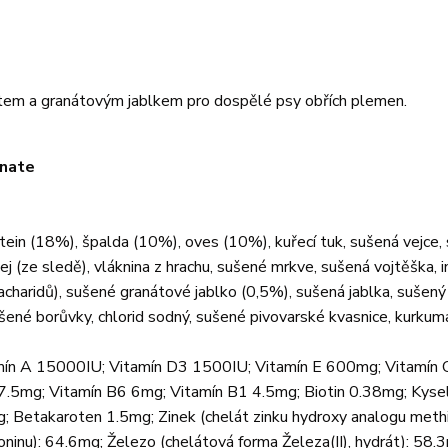
etem a granátovým jablkem pro dospělé psy obřích plemen.
anate
in (18%), špalda (10%), oves (10%), kuřecí tuk, sušená vejce, 
j (ze sledě), vláknina z hrachu, sušené mrkve, sušená vojtěška, in
sacharidů), sušené granátové jablko (0,5%), sušená jablka, sušený
ené borůvky, chlorid sodný, sušené pivovarské kvasnice, kurkum
tamín A 15000IU; Vitamín D3 1500IU; Vitamín E 600mg; Vitamín
.5mg; Vitamín B6 6mg; Vitamín B1 4.5mg; Biotin 0.38mg; Kysel
; Betakaroten 1.5mg; Zinek (chelát zinku hydroxy analogu methi
inu): 64.6mg; Železo (chelátová forma Železa(II), hydrát): 58