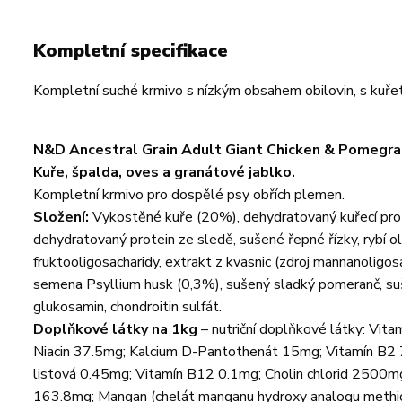
Kompletní specifikace
Kompletní suché krmivo s nízkým obsahem obilovin, s kuř
N&D Ancestral Grain Adult Giant Chicken & Pomegr
Kuře, špalda, oves a
granátové jablko
.
Kompletní krmivo pro dospělé psy obřích plemen.
Složení:
Vykostěné kuře (20%), dehydratovaný kuřecí prote
dehydratovaný protein ze sledě, sušené řepné řízky, rybí ole
fruktooligosacharidy, extrakt z kvasnic (zdroj mannanoligo
semena Psyllium husk (0,3%), sušený sladký pomeranč, suš
glukosamin, chondroitin sulfát.
Doplňkové látky na 1kg
– nutriční doplňkové látky: Vi
Niacin 37.5mg; Kalcium D-Pantothenát 15mg; Vitamín B2 7
listová 0.45mg; Vitamín B12 0.1mg; Cholin chlorid 2500mg
163.8mg; Mangan (chelát manganu hydroxy analogu methion