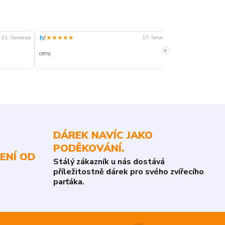
★★★★★
★★★★☆
21. července
17. července
»
ceny
slušná rychlost 
DÁREK NAVÍC JAKO
PODĚKOVÁNÍ.
ENÍ OD
Stálý zákazník u nás dostává
příležitostně dárek pro svého zvířecího
parťáka.