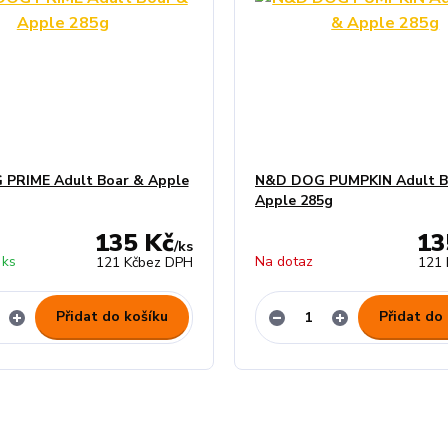
PRIME Adult Boar & Apple
N&D DOG PUMPKIN Adult B
Apple 285g
135 Kč
13
/
ks
 ks
Na dotaz
121 Kč
bez DPH
121 
Přidat do košíku
Přidat do