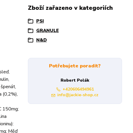
Zboží zařazeno v kategoriích
PSI
GRANULE
N&D
Potřebujete poradit?
sleď,
ulin,
Robert Polák
 špenát,
+420606494961
a (0,2%),
info@jackie-shop.cz
 C 150mg;
ina
oninu):
.3mg; Měď