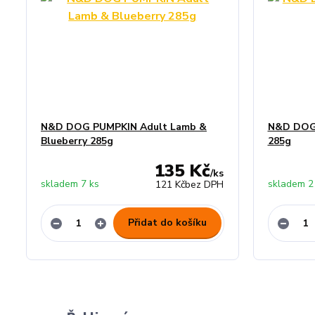
N&D DOG PUMPKIN Adult Lamb &
N&D DOG 
Blueberry 285g
285g
135 Kč
/
ks
skladem 7 ks
skladem 2
121 Kč
bez DPH
Přidat do košíku