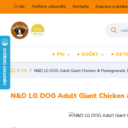
O nás
Ověřeno zákazníky
Kontakty
Doprava a platba
PSI
KOČKY
OSTA
PSI
N&D LG DOG Adult Giant Chicken & Pomegranate 
N&D LG DOG Adult Giant Chicken