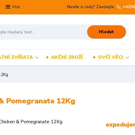
Nevíte si rady? Zavolejte.
+4206
Více
Hledat
TNÍ ZVÍŘATA
AKČNÍ ZBOŽÍ
OVČÍ VĚCI
12Kg
 & Pomegranate 12Kg
expeduje