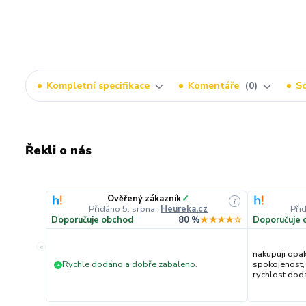
Kompletní specifikace
Komentáře
0
So
Řekli o nás
Ověřený zákazník
✓
i
Přidáno 5. srpna
·
Heureka.cz
Při
Doporučuje obchod
80 %
★★★★☆
Doporučuje 
«
nakupuji opa
Rychle dodáno a dobře zabaleno.
spokojenost,
+
rychlost dodán