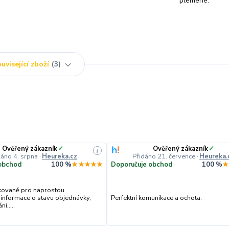
plemene:
uvisející zboží
3
Ověřený zákazník
✓
Ověřený zákazník
✓
i
dáno 4. srpna
·
Heureka.cz
Přidáno 21. července
·
Heureka.
obchod
100 %
★★★★★
Doporučuje obchod
100 %
★
kovaně pro naprostou
 informace o stavu objednávky,
Perfektní komunikace a ochota.
í,....