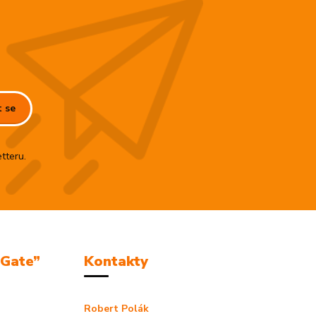
t se
tteru.
mGate”
Kontakty
Robert Polák