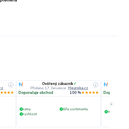
plemena
Ověřený zákazník
✓
O
i
i
cz
Přidáno 17. července
·
Heureka.cz
Přidáno
★★★★
Doporučuje obchod
100 %
★★★★★
Doporučuje o
»
ceny
šíře sortimentu
+
+
slušná rychl
+
rychlost
+