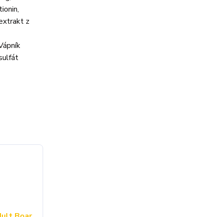
ionin,
extrakt z
Vápník
ulfát