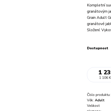
Kompletní suc
granátovým j
Grain Adult G
granátové jab
Složení: Vyko
Dostupnost
1 23
1 106 K
Číslo produktu:
Věk:
Adult
Velikost