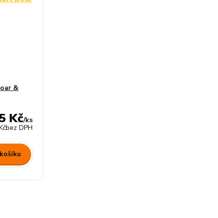
oar &
5 Kč
/
ks
Kč
bez DPH
 košíku