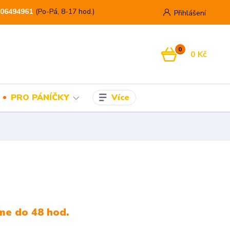
06494961
(Po-Pá, 8-17 hod.)
Přihlášení
0
0 Kč
Více
PRO PÁNÍČKY
me do 48 hod.