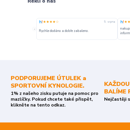
Řekli o nás
★★★★☆
★
5. srpna
nakupu
«
Rychle dodáno a dobře zabaleno.
inform
PODPORUJEME ÚTULEK a
KAŽDOU
SPORTOVNÍ KYNOLOGIE.
BALÍME 
1% z našeho zisku putuje na pomoc pro
mazlíčky. Pokud chcete také přispět,
Nejčastěji 
klikněte na tento odkaz.