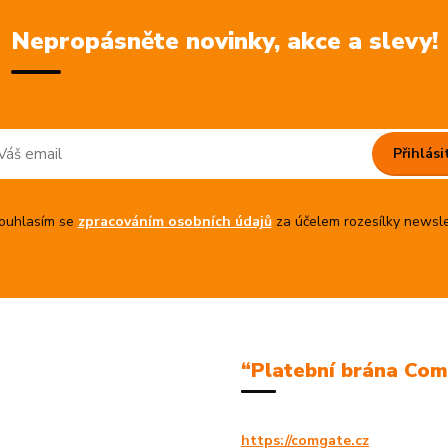
Nepropásněte novinky, akce a slevy!
Přihlási
uhlasím se
zpracováním osobních údajů
za účelem rozesílky newsle
“Platební brána Co
https://comgate.cz