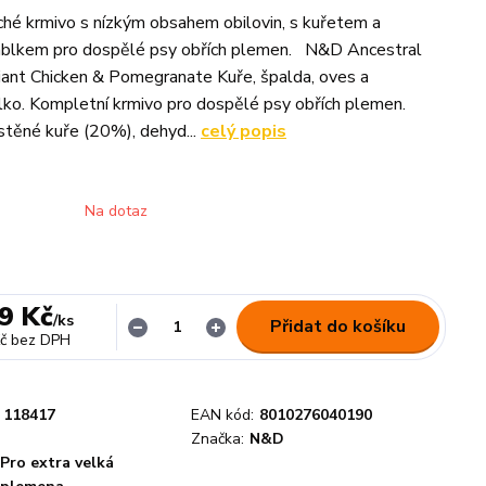
hé krmivo s nízkým obsahem obilovin, s kuřetem a
ablkem pro dospělé psy obřích plemen. N&D Ancestral
iant Chicken & Pomegranate Kuře, špalda, oves a
lko. Kompletní krmivo pro dospělé psy obřích plemen.
stěné kuře (20%), dehyd...
celý popis
Na dotaz
9 Kč
/
ks
Přidat do košíku
č
bez DPH
118417
EAN kód:
8010276040190
Značka:
N&D
Pro extra velká