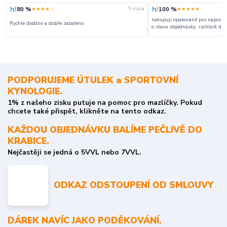
80 %
100 %
★★★★☆
★★★★★
5. srpna
nakupuji opakovaně pro naprosto
Rychle dodáno a dobře zabaleno.
o stavu objednávky, rychlost dodá
PODPORUJEME ÚTULEK a SPORTOVNÍ
KYNOLOGIE.
1% z našeho zisku putuje na pomoc pro mazlíčky. Pokud
chcete také přispět, klikněte na tento odkaz.
KAŽDOU OBJEDNÁVKU BALÍME PEČLIVĚ DO
KRABICE.
Nejčastěji se jedná o 5VVL nebo 7VVL.
ODKAZ ODSTOUPENÍ OD SMLOUVY
DÁREK NAVÍC JAKO PODĚKOVÁNÍ.