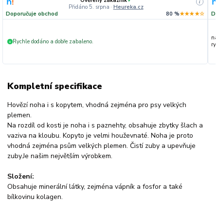
Ověřený zákazník
✓
i
Přidáno 5. srpna
·
Heureka.cz
Doporučuje obchod
80 %
★★★★☆
Do
na
Rychle dodáno a dobře zabaleno.
+
ryc
Kompletní specifikace
Hovězí noha i s kopytem, vhodná zejména pro psy velkých
plemen.
Na rozdíl od kosti je noha i s paznehty, obsahuje zbytky šlach a
vaziva na kloubu. Kopyto je velmi houževnaté. Noha je proto
vhodná zejména psům velkých plemen. Čistí zuby a upevňuje
zuby.Je našim největším výrobkem.
Složení:
Obsahuje minerální látky, zejména vápník a fosfor a také
bílkovinu kolagen.