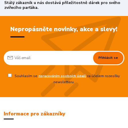
Stálý zákazník u nás dostává příležitostně dárek pro svého
zvířecího parťáka.
Nepropásněte novinky, akce a slevy!
Přihlásit se
Souhlasím se
zpracováním osobních údajů
za účelem rozesílky
newsletteru.
Informace pro zákazníky