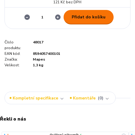
121 Kč
bez DPH
Přidat do košíku
Číslo
48017
produktu:
EAN kód:
8594057400101
Značka:
Mapes
Velikost:
1,3 kg
Kompletní specifikace
Komentáře
0
Řekli o nás