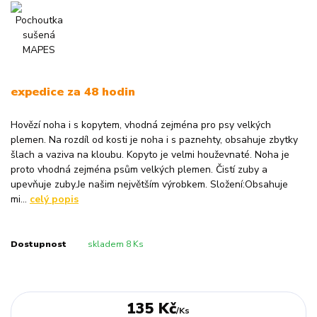
expedice za 48 hodin
Hovězí noha i s kopytem, vhodná zejména pro psy velkých
plemen. Na rozdíl od kosti je noha i s paznehty, obsahuje zbytky
šlach a vaziva na kloubu. Kopyto je velmi houževnaté. Noha je
proto vhodná zejména psům velkých plemen. Čistí zuby a
upevňuje zuby.Je našim největším výrobkem. Složení:Obsahuje
mi...
celý popis
Dostupnost
skladem 8 Ks
135 Kč
/
Ks