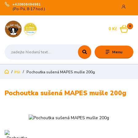
+420606494961
(Po-Pá, 8-17 hod.)
0
0 Kč
Menu
PSI
Pochoutka sušená MAPES mušle 200g
Pochoutka sušená MAPES mušle 200g