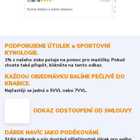
80 %
100 %
★★★★☆
★★★
5. srpna
nakupuji opakovan
Rychle dodáno a dobře zabaleno.
o stavu objednávky
PODPORUJEME ÚTULEK a SPORTOVNÍ
KYNOLOGIE.
1% z našeho zisku putuje na pomoc pro mazlíčky. Pokud
chcete také přispět, klikněte na tento odkaz.
KAŽDOU OBJEDNÁVKU BALÍME PEČLIVĚ DO
KRABICE.
Nejčastěji se jedná o 5VVL nebo 7VVL.
ODKAZ ODSTOUPENÍ OD SMLOUVY
DÁREK NAVÍC JAKO PODĚKOVÁNÍ.
Stálý zákazník u nás dostává příležitostně dárek pro svého