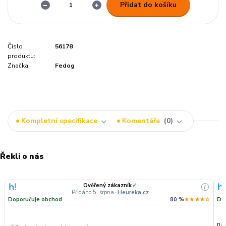
Přidat do košíku
Číslo
56178
produktu:
Značka:
Fedog
Kompletní specifikace
Komentáře
0
Řekli o nás
Ověřený zákazník
✓
i
Přidáno 5. srpna
·
Heureka.cz
Doporučuje obchod
80 %
★★★★☆
Do
nak