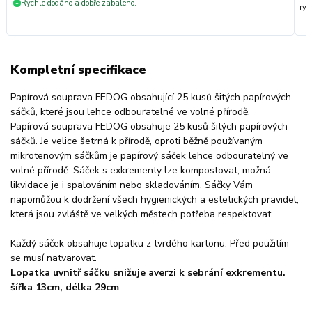
Rychle dodáno a dobře zabaleno.
+
ryc
Kompletní specifikace
Papírová souprava FEDOG obsahující 25 kusů šitých papírových
sáčků, které jsou lehce odbouratelné ve volné přírodě.
Papírová souprava FEDOG obsahuje 25 kusů šitých papírových
sáčků. Je velice šetrná k přírodě, oproti běžně používaným
mikrotenovým sáčkům je papírový sáček lehce odbouratelný ve
volné přírodě. Sáček s exkrementy lze kompostovat, možná
likvidace je i spalováním nebo skladováním. Sáčky Vám
napomůžou k dodržení všech hygienických a estetických pravidel,
která jsou zvláště ve velkých městech potřeba respektovat.
Každý sáček obsahuje lopatku z tvrdého kartonu. Před použitím
se musí natvarovat.
Lopatka uvnitř sáčku snižuje averzi k sebrání exkrementu.
šířka 13cm, délka 29cm