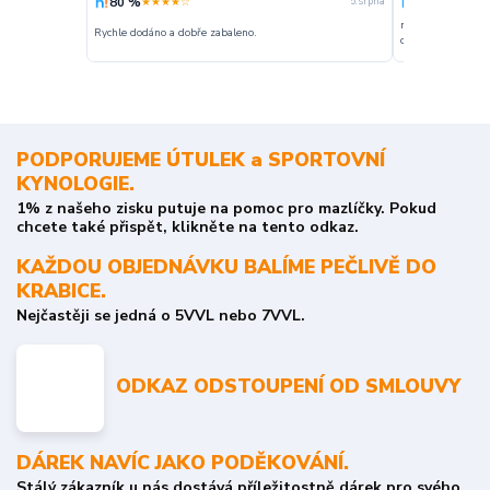
80 %
100 %
★★★★☆
★★★
5. srpna
nakupuji opakovan
Rychle dodáno a dobře zabaleno.
o stavu objednávky
PODPORUJEME ÚTULEK a SPORTOVNÍ
KYNOLOGIE.
1% z našeho zisku putuje na pomoc pro mazlíčky. Pokud
chcete také přispět, klikněte na tento odkaz.
KAŽDOU OBJEDNÁVKU BALÍME PEČLIVĚ DO
KRABICE.
Nejčastěji se jedná o 5VVL nebo 7VVL.
ODKAZ ODSTOUPENÍ OD SMLOUVY
DÁREK NAVÍC JAKO PODĚKOVÁNÍ.
Stálý zákazník u nás dostává příležitostně dárek pro svého