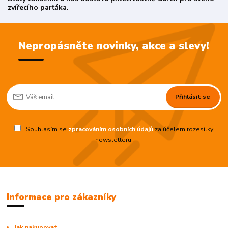
zvířecího parťáka.
Nepropásněte novinky, akce a slevy!
Přihlásit se
Souhlasím se
zpracováním osobních údajů
za účelem rozesílky
newsletteru.
Informace pro zákazníky
Jak nakupovat