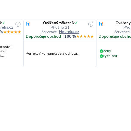
k
✓
Ověřený zákazník
✓
Ověřený
i
i
reka.cz
Přidáno 21.
Přid
července
·
Heureka.cz
července
 %
★★★★★
Doporučuje obchod
100 %
★★★★★
Doporučuje obch
prostou
ceny
tavu
+
Perfektní komunikace a ochota.
....
rychlost
+