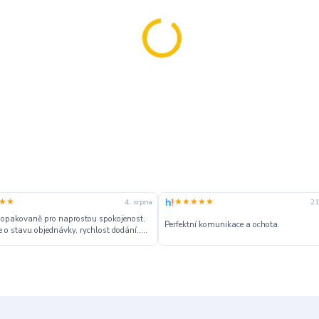
★★
★★★★★
4. srpna
21
 opakovaně pro naprostou spokojenost,
Perfektní komunikace a ochota.
 o stavu objednávky, rychlost dodání,....