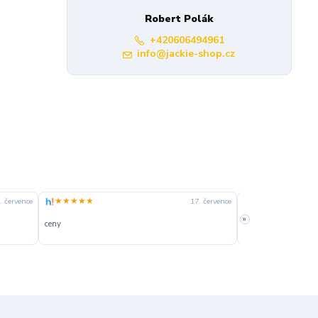
Robert Polák
+420606494961
info@jackie-shop.cz
★★★★★
★★★★☆
. července
17. července
»
ceny
slušná rychlost dod