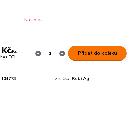
Na dotaz
 Kč
/
Ks
Přidat do košíku
bez DPH
104773
Značka:
Robi Ag