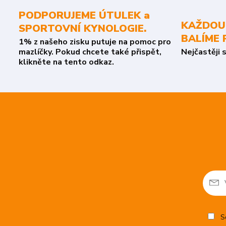
PODPORUJEME ÚTULEK a
KAŽDOU
SPORTOVNÍ KYNOLOGIE.
BALÍME 
1% z našeho zisku putuje na pomoc pro
mazlíčky. Pokud chcete také přispět,
Nejčastěji 
klikněte na tento odkaz.
So