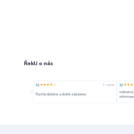
Řekli o nás
★★★★☆
★★★
5. srpna
nakupuji
«
Rychle dodáno a dobře zabaleno.
informace