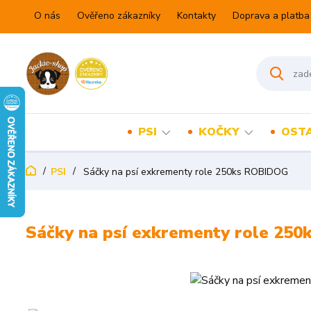
O nás
Ověřeno zákazníky
Kontakty
Doprava a platba
PSI
KOČKY
OSTA
PSI
Sáčky na psí exkrementy role 250ks ROBIDOG
Sáčky na psí exkrementy role 25