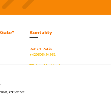
mGate”
Kontakty
Robert Polák
+420606494961
info@jackie-shop.cz
s.
čnost, zpříjemnění
Vytvořeno na
Eshop-rychle.cz