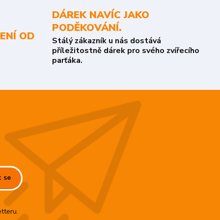
DÁREK NAVÍC JAKO
PODĚKOVÁNÍ.
ENÍ OD
Stálý zákazník u nás dostává
příležitostně dárek pro svého zvířecího
parťáka.
t se
tteru.