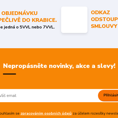
ODKAZ
 OBJEDNÁVKU
ODSTOUP
PEČLIVĚ DO KRABICE.
SMLOUVY
se jedná o 5VVL nebo 7VVL.
Nepropásněte novinky, akce a slevy!
Přihlási
uhlasím se
zpracováním osobních údajů
za účelem rozesílky newsle