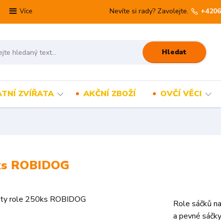
Nevíte si rady? Zavolejte.
+4206
Více
Hledat
TNÍ ZVÍŘATA
AKČNÍ ZBOŽÍ
OVČÍ VĚCI
0ks ROBIDOG
Role sáčků na
a pevné sáčky