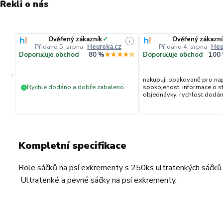
Řekli o nás
Ověřený zákazník
✓
Ověřený zákazní
i
Přidáno 5. srpna
·
Heureka.cz
Přidáno 4. srpna
·
Heu
Doporučuje obchod
80 %
★★★★☆
Doporučuje obchod
100
«
nakupuji opakovaně pro na
Rychle dodáno a dobře zabaleno.
spokojenost, informace o s
+
objednávky, rychlost dodání,
Kompletní specifikace
Role sáčků na psí exkrementy s 250ks ultratenkých sáčků.
Ultratenké a pevné sáčky na psí exkrementy.