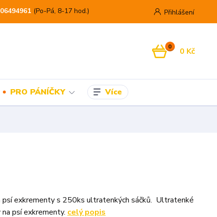
06494961
(Po-Pá, 8-17 hod.)
Přihlášení
0
0 Kč
Více
PRO PÁNÍČKY
 psí exkrementy s 250ks ultratenkých sáčků. Ultratenké
 na psí exkrementy.
celý popis