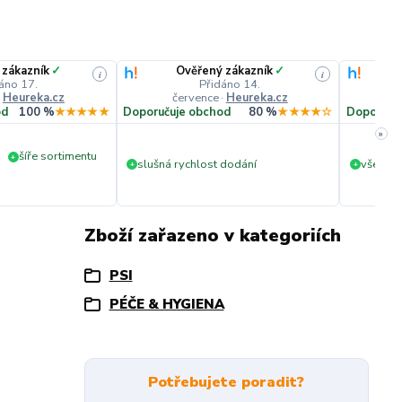
 zákazník
✓
Ověřený zákazník
✓
i
i
áno 17.
Přidáno 14.
·
Heureka.cz
července
·
Heureka.cz
č
od
100 %
★★★★★
Doporučuje obchod
80 %
★★★★☆
Doporuču
»
šíře sortimentu
+
slušná rychlost dodání
vše v p
+
+
Zboží zařazeno v kategoriích
PSI
PÉČE & HYGIENA
Potřebujete poradit?